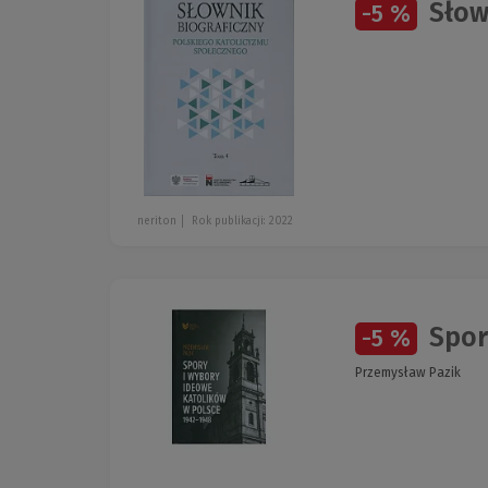
Słown
-5 %
neriton
Rok publikacji: 2022
Spor
-5 %
Przemysław Pazik