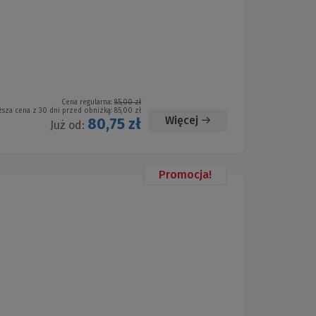
Cena regularna:
85,00 zł
ższa cena z 30 dni przed obniżką:
85,00 zł
Więcej
80,75 zł
Już od:
Promocja!