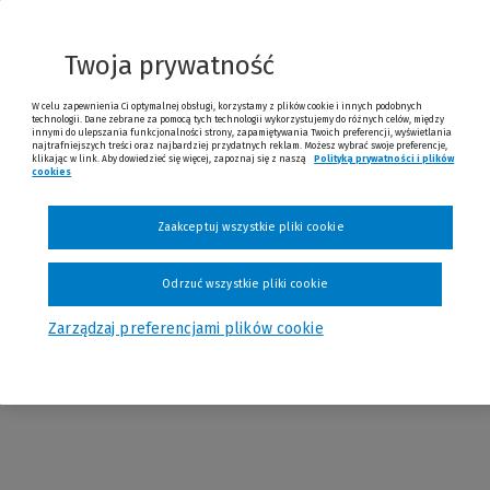
Twoja prywatność
W celu zapewnienia Ci optymalnej obsługi, korzystamy z plików cookie i innych podobnych
technologii. Dane zebrane za pomocą tych technologii wykorzystujemy do różnych celów, między
innymi do ulepszania funkcjonalności strony, zapamiętywania Twoich preferencji, wyświetlania
najtrafniejszych treści oraz najbardziej przydatnych reklam. Możesz wybrać swoje preferencje,
Najni
klikając w link. Aby dowiedzieć się więcej, zapoznaj się z naszą
Polityką prywatności i plików
cookies
(Nowe okno)
(Link do innej strony)
Zaakceptuj wszystkie pliki cookie
Odrzuć wszystkie pliki cookie
o-polski kalejdoskop literacki. Proble
Zarządzaj preferencjami plików cookie
kanova