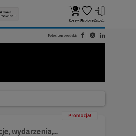
0
ukiwanie
ansowane
Koszyk
Ulubione
Zaloguj
(Nowe okno)
(Link do innej strony)
(Link do innej strony)
Poleć ten produkt:
Promocja!
, wydarzenia,...