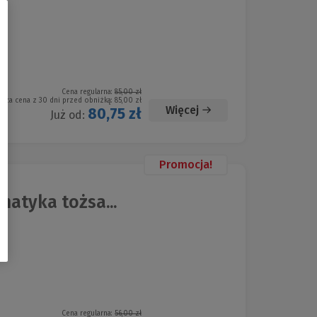
Cena regularna:
85,00 zł
ższa cena z 30 dni przed obniżką:
85,00 zł
Więcej
80,75 zł
Już od:
Promocja!
matyka tożsa...
Cena regularna:
56,00 zł