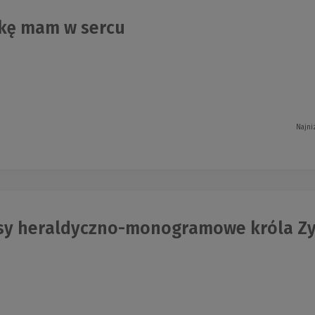
kę mam w sercu
Najni
sy heraldyczno-monogramowe króla Z