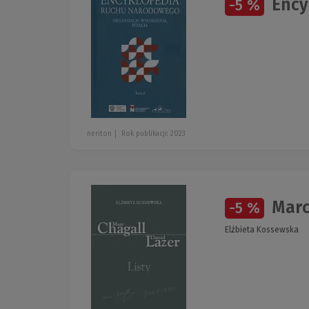
Ency
-5 %
neriton
Rok publikacji: 2023
Marc 
-5 %
Elżbieta Kossewska