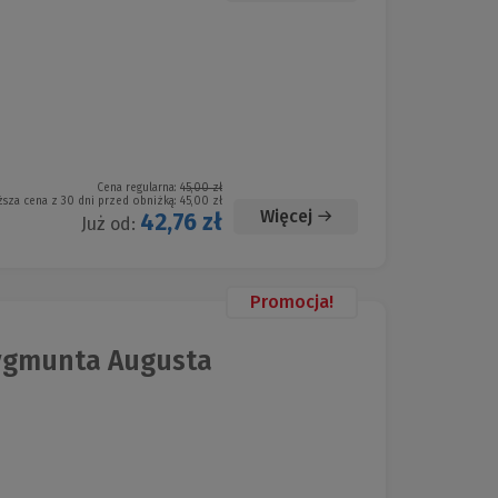
Cena regularna:
45,00 zł
ższa cena z 30 dni przed obniżką:
45,00 zł
Więcej
42,76 zł
Już od:
Promocja!
ygmunta Augusta