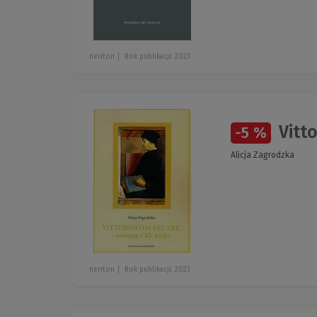
neriton
Rok publikacji: 2023
Vitto
-5 %
Alicja Zagrodzka
neriton
Rok publikacji: 2023