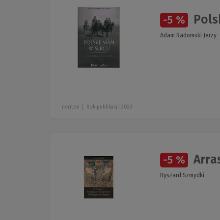
Pols
-5 %
Adam Radomski Jerzy
neriton
Rok publikacji: 2023
Arra
-5 %
Ryszard Szmydki