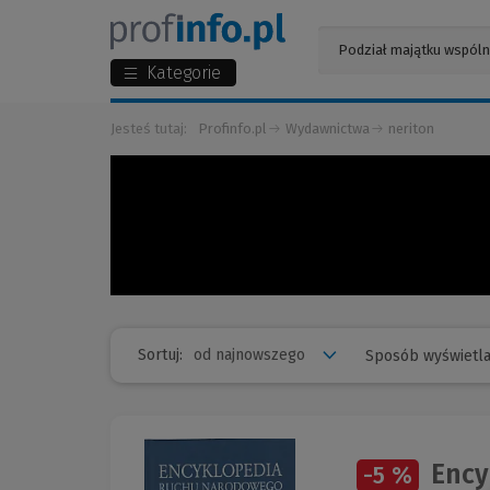
Kategorie
Jesteś tutaj:
Profinfo.pl
Wydawnictwa
neriton
Sortuj:
Sposób wyświetla
Ency
-5 %