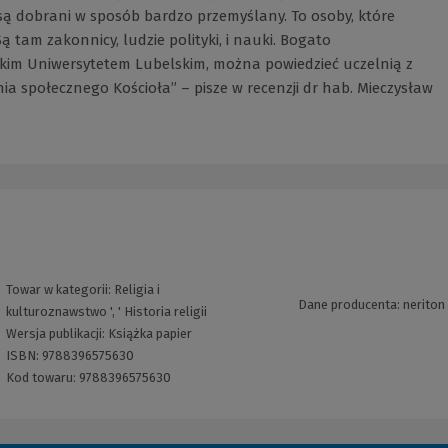
są dobrani w sposób bardzo przemyślany. To osoby, które
tam zakonnicy, ludzie polityki, i nauki. Bogato
kim Uniwersytetem Lubelskim, można powiedzieć uczelnią z
społecznego Kościoła” – pisze w recenzji dr hab. Mieczysław
Towar w kategorii:
Religia i
Dane producenta: neriton
kulturoznawstwo
', '
Historia religii
Wersja publikacji:
Książka papier
ISBN:
9788396575630
Kod towaru:
9788396575630