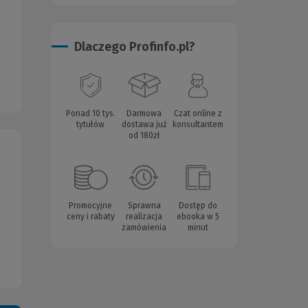
Dlaczego Profinfo.pl?
Ponad 10 tys.
Darmowa
Czat online z
tytułów
dostawa już
konsultantem
od 180zł
Promocyjne
Sprawna
Dostęp do
ceny i rabaty
realizacja
ebooka w 5
zamówienia
minut