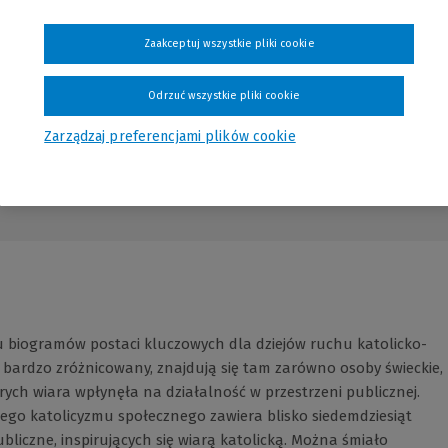
Zaakceptuj wszystkie pliki cookie
Odrzuć wszystkie pliki cookie
Zarządzaj preferencjami plików cookie
ciu biogramów postaci kluczowych dla dziejów ruchu katolicko-
 bardzo zróżnicowany, znajdują się tam zarówno osoby świeckie,
órych wiara wpłynęła na działalność w przestrzeni publicznej.
ego katolicyzmu społecznego zawiera blisko siedemdziesiąt
iczne, inspirujących się wiarą katolicką. Można śmiało