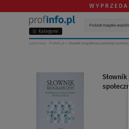
Kategorie
Jesteś tutaj:
Profinfo.pl
Słownik biograficzny polskiego katoli
(Link
Słownik 
do
społecz
innej
strony)