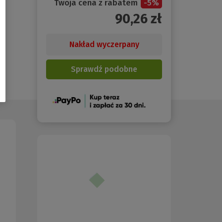
Twoja cena z rabatem
-
5
%
90,26
zł
Nakład wyczerpany
Sprawdź podobne
(Nowe
okno)