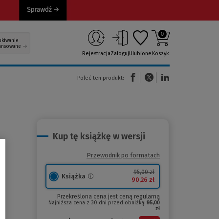
0
ukiwanie
ansowane
Rejestracja
Zaloguj
Ulubione
Koszyk
(Nowe okno)
(Link do innej strony)
(Link do innej strony)
Poleć ten produkt:
Kup tę książkę w wersji
Przewodnik po formatach
95,00 zł
Książka
90,26 zł
Przekreślona cena jest ceną regularną
Najniższa cena z 30 dni przed obniżką:
95,00
zł