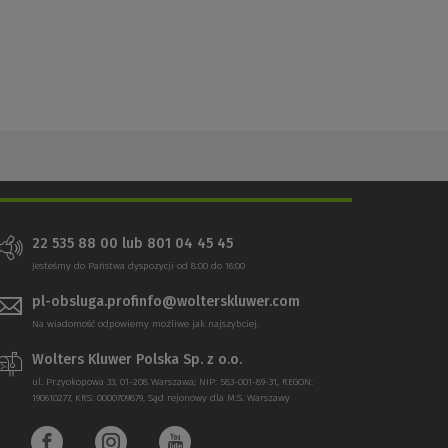
22 535 88 00 lub 801 04 45 45
Jesteśmy do Państwa dyspozycji od 8:00 do 16:00
pl-obsluga.profinfo@wolterskluwer.com
Na wiadomość odpowiemy możliwe jak najszybciej.
Wolters Kluwer Polska Sp. z o.o.
ul. Przyokopowa 33, 01-208 Warszawa; NIP: 583-001-89-31, REGON:
190610277, KRS: 0000709879, Sąd rejonowy dla M.S. Warszawy