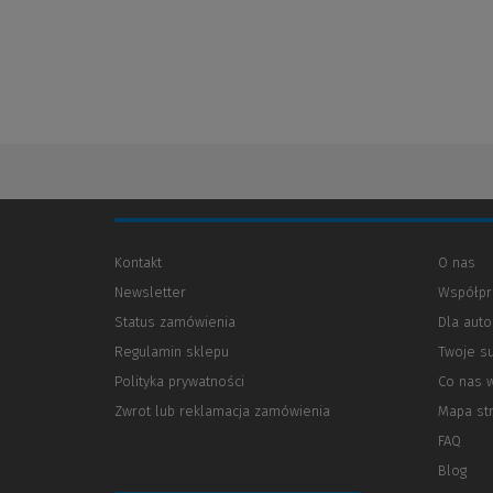
Kontakt
O nas
Newsletter
Współpr
Status zamówienia
Dla aut
Regulamin sklepu
Twoje s
Polityka prywatności
(Nowe
(Link
Co nas 
okno)
do
Zwrot lub reklamacja zamówienia
Mapa st
innej
strony)
FAQ
Blog