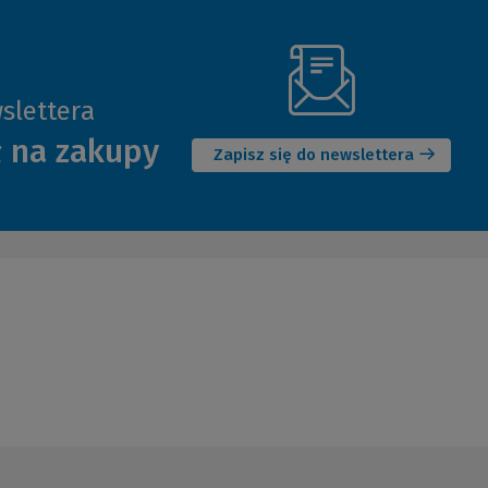
slettera
(Nowe
ł na zakupy
okno)
Zapisz się do newslettera