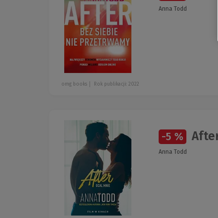
Anna Todd
omg books
Rok publikacji: 2022
After
-5 %
Anna Todd