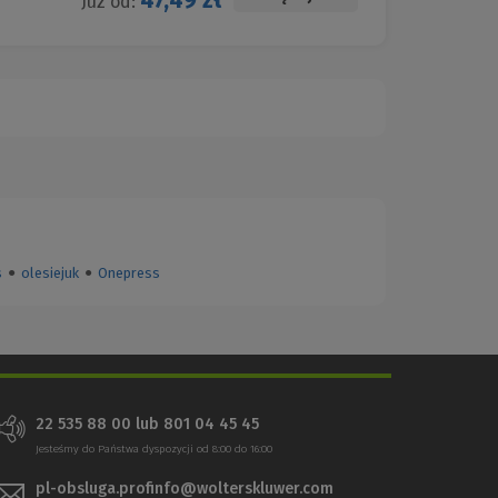
47,49 zł
Już od:
s
●
olesiejuk
●
Onepress
22 535 88 00
lub
801 04 45 45
Jesteśmy do Państwa dyspozycji od 8:00 do 16:00
pl-obsluga.profinfo@wolterskluwer.com