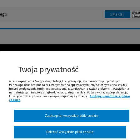
Wysz
Szukaj
zaaw
omg books
Twoja prywatność
Książki, ebooki i publikacje: omg books
W celu zapewnienia Ci optymalnej obsługi, korzystamy z plików cookie i innych podobnych
technologii. Dane zebrane za pomocą tych technologii wykorzystujemy do różnych celów, między
innymi do ulepszania funkcjonalności strony, zapamiętywania Twoich preferencji, wyświetlania
najtrafniejszych treści oraz najbardziej przydatnych reklam. Możesz wybrać swoje preferencje,
klikając w link. Aby dowiedzieć się więcej, zapoznaj się z naszą
Polityką prywatności i plików
cookies
nia
Zaakceptuj wszystkie pliki cookie
Odrzuć wszystkie pliki cookie
 4. Bez siebie nie przetrwamy