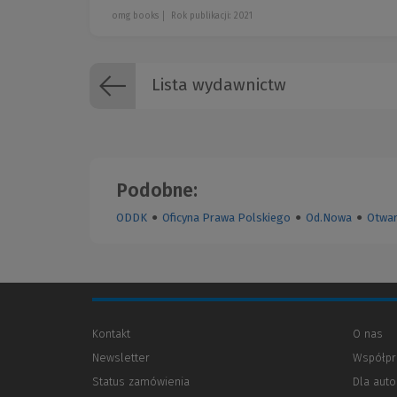
omg books
Rok publikacji: 2021
Lista wydawnictw
Podobne:
ODDK
●
Oficyna Prawa Polskiego
●
Od.Nowa
●
Otwar
Kontakt
O nas
Newsletter
Współpr
Status zamówienia
Dla aut