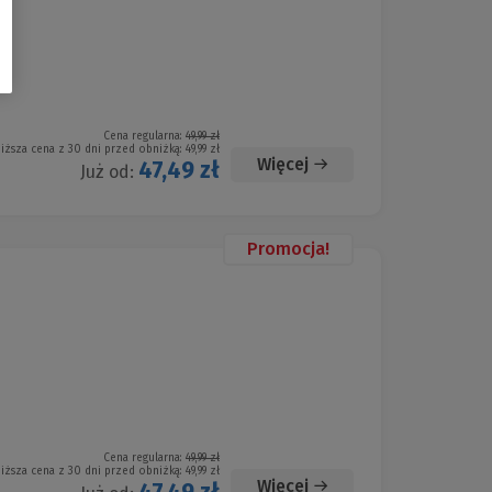
Cena regularna:
49,99 zł
iższa cena z 30 dni przed obniżką:
49,99 zł
Więcej
47,49 zł
Już od:
Promocja!
Cena regularna:
49,99 zł
iższa cena z 30 dni przed obniżką:
49,99 zł
Więcej