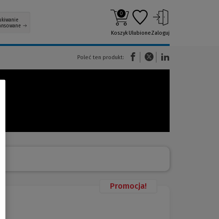
0
ukiwanie
ansowane
Koszyk
Ulubione
Zaloguj
(Nowe okno)
(Link do innej strony)
(Link do innej strony)
Poleć ten produkt:
Promocja!