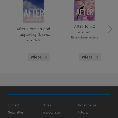
After Tom 2
After. Płomień pod
Anna Todd
moją skórą (barw...
Wydawnictwo Kobiece
Anna Todd
Więcej
Więcej
Kontakt
O nas
Wydawnictwa
Newsletter
Współpraca
Autorzy