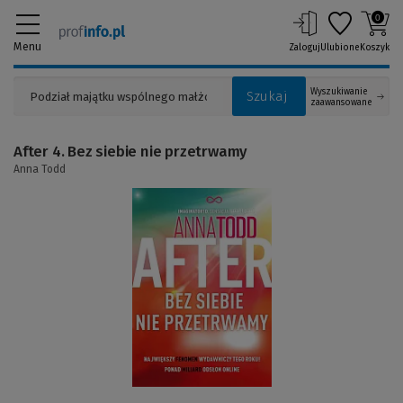
0
Menu
Zaloguj
Ulubione
Koszyk
Wyszukiwanie
Szukaj
zaawansowane
After 4. Bez siebie nie przetrwamy
Anna Todd
(Link
do
innej
strony)