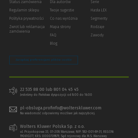
Status zamówienia
Dla autorów
(Nowe
(Link
Serie
okno)
do
Regulamin sklepu
Twoje sugestie
Hasła LEX
innej
strony)
Polityka prywatności
(Nowe
(Link
Co nas wyróżnia
Segmenty
okno)
do
Zwrot lub reklamacja
Mapa strony
Rodzaje
innej
zamówienia
strony)
FAQ
Zawody
Blog
Zarządzaj preferencjami plików cookie
22 535 88 00 lub 801 04 45 45
Jesteśmy do Państwa dyspozycji od 8:00 do 16:00
pl-obsluga.profinfo@wolterskluwer.com
Na wiadomość odpowiemy możliwe jak najszybciej.
Wolters Kluwer Polska Sp. z o.o.
ul. Przyokopowa 33, 01-208 Warszawa; NIP: 583-001-89-31, REGON:
190610277, KRS: 0000709879, Sąd rejonowy dla M.S. Warszawy