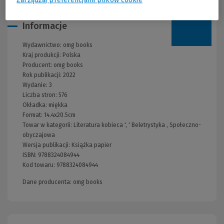
Informacje
Wydawnictwo:
omg books
Kraj produkcji: Polska
Producent:
omg books
Rok publikacji:
2022
Wydanie:
3
Liczba stron:
576
Okładka:
miękka
Format:
14.4x20.5cm
Towar w kategorii:
Literatura kobieca
', '
Beletrystyka
,
Społeczno-
obyczajowa
Wersja publikacji:
Książka papier
ISBN:
9788324084944
Kod towaru:
9788324084944
Dane producenta: omg books