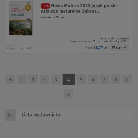
Nowa Matura 2023 Język polski
-5 %
Arkusze maturalne Zakres...
Aleksandra Marzec
Cena regularna:
40,80 zł
Najniższa cena z 30 dni przed obniżką:
40,80 zł
operon
38,77 zł
Więcej
Już od:
Rok publikacji: 2023
4
1
2
3
5
6
7
8
Lista wydawnictw