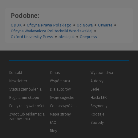
Podobne:
ODDK
●
Oficyna Prawa Polskiego
●
Od.Nowa
●
Otwarte
●
Oficyna Wydawnicza Politechniki Wrocławskiej
●
Oxford University Press
●
olesiejuk
●
Onepress
Kontakt
O nas
Wydawnictwa
Newsletter
Współpraca
Autorzy
Status zamówienia
Dla autorów
(Nowe
(Link
Serie
okno)
do
Regulamin sklepu
Twoje sugestie
Hasła LEX
innej
strony)
Polityka prywatności
(Nowe
(Link
Co nas wyróżnia
Segmenty
okno)
do
Zwrot lub reklamacja
Mapa strony
Rodzaje
innej
zamówienia
strony)
FAQ
Zawody
Blog