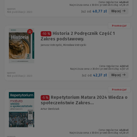
Cena regularna:
45,30 zł
Najniższa cena z 30 dni przed obniżką:
45,30 zł
operon
40,77 zł
Więcej
Już od:
Rok publikacji: 2023
Promocja!
Historia 2 Podręcznik Część 1
-10 %
Zakres podstawowy.
Janusz Ustrzycki, Mirosław Ustrzycki
Cena regularna:
47,07 zł
Najniższa cena z 30 dni przed obniżką:
47,07 zł
operon
42,37 zł
Więcej
Już od:
Rok publikacji: 2023
Promocja!
Repetytorium Matura 2024 Wiedza o
-5 %
społeczeństwie Zakres...
Artur Derdziak
Cena regularna:
45,30 zł
Najniższa cena z 30 dni przed obniżką:
45,30 zł
operon