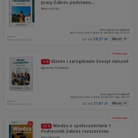
pracy Zakres podstawo...
Beata Kubicka
Cena regularna:
32,53 zł
Najniższa cena z 30 dni przed obniżką:
32,53 zł
operon
29,27 zł
Więcej
Już od:
Rok publikacji: 2023
Promocja!
Biznes i zarządzanie Zeszyt ćwiczeń
-5 %
Agnieszka Mizikowska
Cena regularna:
29,13 zł
Najniższa cena z 30 dni przed obniżką:
29,13 zł
operon
27,67 zł
Więcej
Już od:
Rok publikacji: 2023
Promocja!
Wiedza o społeczeństwie 1
-10 %
Podręcznik Zakres rozszerzony
Artur Derdziak