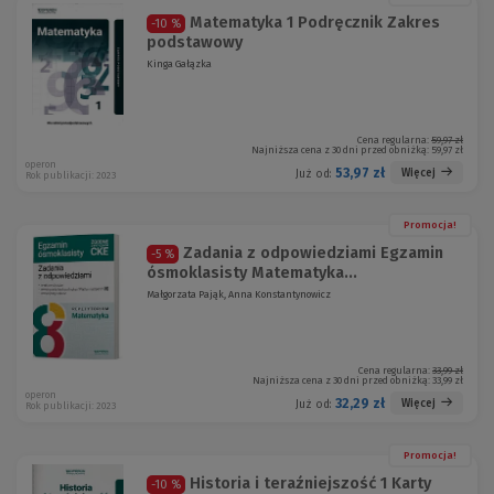
Matematyka 1 Podręcznik Zakres
-10 %
podstawowy
Kinga Gałązka
Cena regularna:
59,97 zł
Najniższa cena z 30 dni przed obniżką:
59,97 zł
operon
53,97 zł
Więcej
Już od:
Rok publikacji: 2023
Promocja!
Zadania z odpowiedziami Egzamin
-5 %
ósmoklasisty Matematyka...
Małgorzata Pająk, Anna Konstantynowicz
Cena regularna:
33,99 zł
Najniższa cena z 30 dni przed obniżką:
33,99 zł
operon
32,29 zł
Więcej
Już od:
Rok publikacji: 2023
Promocja!
Historia i teraźniejszość 1 Karty
-10 %