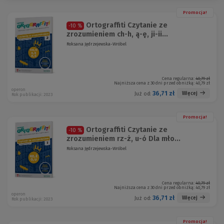
Promocja!
Ortograffiti Czytanie ze
-10 %
zrozumieniem ch-h, ą-ę, ji-ii...
Roksana Jędrzejewska-Wróbel
Cena regularna:
40,79 zł
Najniższa cena z 30 dni przed obniżką:
40,79 zł
operon
36,71 zł
Więcej
Już od:
Rok publikacji: 2023
Promocja!
Ortograffiti Czytanie ze
-10 %
zrozumieniem rz-ż, u-ó Dla mło...
Roksana Jędrzejewska-Wróbel
Cena regularna:
40,79 zł
Najniższa cena z 30 dni przed obniżką:
40,79 zł
operon
36,71 zł
Więcej
Już od:
Rok publikacji: 2023
Promocja!