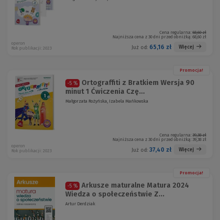
Cena regularna:
68,60 zł
Najniższa cena z 30 dni przed obniżką:
68,60 zł
operon
65,16 zł
Więcej
Już od:
Rok publikacji: 2023
Promocja!
Ortograffiti z Bratkiem Wersja 90
-5 %
minut 1 Ćwiczenia Czę...
Małgorzata Rożyńska, Izabela Mańkowska
Cena regularna:
39,38 zł
Najniższa cena z 30 dni przed obniżką:
39,38 zł
operon
37,40 zł
Więcej
Już od:
Rok publikacji: 2023
Promocja!
Arkusze maturalne Matura 2024
-5 %
Wiedza o społeczeństwie Z...
Artur Derdziak