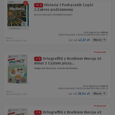
Historia 1 Podręcznik Część
-10 %
2.Zakres podstawowy
Janusz Ustrzycki, Mirosław Ustrzycki
Cena regularna:
47,07 zł
Najniższa cena z 30 dni przed obniżką:
47,07 zł
operon
42,37 zł
Więcej
Już od:
Rok publikacji: 2023
Promocja!
Ortograffiti z Bratkiem Wersja 45
-5 %
minut 2 Czytam piszę...
Małgorzata Rożyńska, Izabela Mańkowska
Cena regularna:
41,62 zł
Najniższa cena z 30 dni przed obniżką:
41,62 zł
operon
39,54 zł
Więcej
Już od:
Rok publikacji: 2023
Promocja!
Ortograffiti z Bratkiem Wersja 45
-5 %