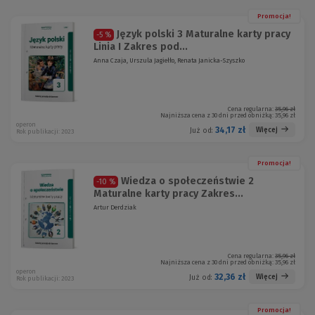
Promocja!
Język polski 3 Maturalne karty pracy
-5 %
Linia I Zakres pod...
Anna Czaja, Urszula Jagiełło, Renata Janicka-Szyszko
Cena regularna:
35,96 zł
Najniższa cena z 30 dni przed obniżką:
35,96 zł
operon
34,17 zł
Więcej
Już od:
Rok publikacji: 2023
Promocja!
Wiedza o społeczeństwie 2
-10 %
Maturalne karty pracy Zakres...
Artur Derdziak
Cena regularna:
35,96 zł
Najniższa cena z 30 dni przed obniżką:
35,96 zł
operon
32,36 zł
Więcej
Już od:
Rok publikacji: 2023
Promocja!