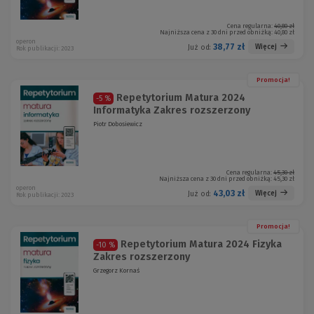
Cena regularna:
40,80 zł
Najniższa cena z 30 dni przed obniżką:
40,80 zł
operon
38,77 zł
Więcej
Już od:
Rok publikacji: 2023
Promocja!
Repetytorium Matura 2024
-5 %
Informatyka Zakres rozszerzony
Piotr Dobosiewicz
Cena regularna:
45,30 zł
Najniższa cena z 30 dni przed obniżką:
45,30 zł
operon
43,03 zł
Więcej
Już od:
Rok publikacji: 2023
Promocja!
Repetytorium Matura 2024 Fizyka
-10 %
Zakres rozszerzony
Grzegorz Kornaś