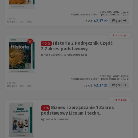
Cena regularna:
47,07 zł
Najniższa cena z 30 dni przed obniżką:
47,07 zł
operon
42,37 zł
Więcej
Już od:
Rok publikacji: 2023
Promocja!
Historia 2 Podręcznik Część
-10 %
2.Zakres podstawowy.
Janusz Ustrzycki, Mirosław Ustrzycki
Cena regularna:
47,07 zł
Najniższa cena z 30 dni przed obniżką:
47,07 zł
operon
42,37 zł
Więcej
Już od:
Rok publikacji: 2023
Promocja!
Biznes i zarządzanie 1 Zakres
-5 %
podstawowy Liceum i techn...
Agnieszka Mizikowska