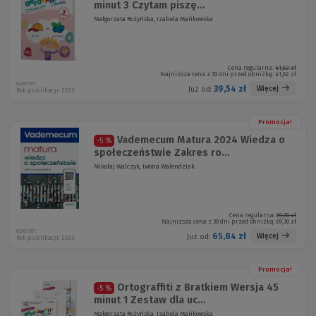
minut 3 Czytam piszę...
Małgorzata Rożyńska, Izabela Mańkowska
Cena regularna:
41,62 zł
Najniższa cena z 30 dni przed obniżką:
41,62 zł
operon
39,54 zł
Więcej
Już od:
Rok publikacji: 2023
Promocja!
Vademecum Matura 2024 Wiedza o
-5 %
społeczeństwie Zakres ro...
Mikołaj Walczyk, Iwona Walendziak
Cena regularna:
69,30 zł
Najniższa cena z 30 dni przed obniżką:
69,30 zł
operon
65,84 zł
Więcej
Już od:
Rok publikacji: 2023
Promocja!
Ortograffiti z Bratkiem Wersja 45
-5 %
minut 1 Zestaw dla uc...
Małgorzata Rożyńska, Izabela Mańkowska