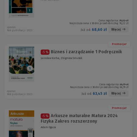
Cena regularna:
76,22 zł
Najniższa cena z 30 dni przed obniżką:
76,22 zł
operon
68,60 zł
Więcej
Już od:
Rok publikacji: 2023
Promocja!
Biznes i zarządzanie 1 Podręcznik
-5 %
Jarosław Korba, Zbigniew Smutek
Cena regularna:
66,79 zł
Najniższa cena z 30 dni przed obniżką:
66,79 zł
operon
63,45 zł
Więcej
Już od:
Rok publikacji: 2023
Promocja!
Arkusze maturalne Matura 2024
-5 %
Fizyka Zakres rozszerzony
Adam Ogaza