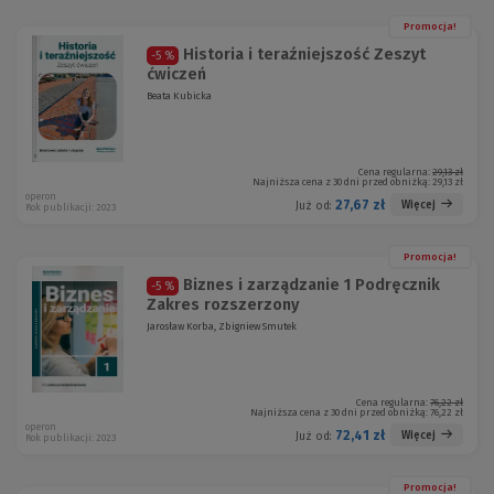
Promocja!
Historia i teraźniejszość Zeszyt
-5 %
ćwiczeń
Beata Kubicka
Cena regularna:
29,13 zł
Najniższa cena z 30 dni przed obniżką:
29,13 zł
operon
27,67 zł
Więcej
Już od:
Rok publikacji: 2023
Promocja!
Biznes i zarządzanie 1 Podręcznik
-5 %
Zakres rozszerzony
Jarosław Korba, Zbigniew Smutek
Cena regularna:
76,22 zł
Najniższa cena z 30 dni przed obniżką:
76,22 zł
operon
72,41 zł
Więcej
Już od:
Rok publikacji: 2023
Promocja!