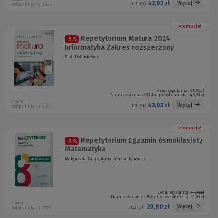
43,03 zł
Więcej
Już od:
Rok publikacji: 2023
Promocja!
Repetytorium Matura 2024
-5 %
Informatyka Zakres rozszerzony
Piotr Dobosiewicz
Cena regularna:
45,30 zł
Najniższa cena z 30 dni przed obniżką:
45,30 zł
operon
43,03 zł
Więcej
Już od:
Rok publikacji: 2023
Promocja!
Repetytorium Egzamin ósmoklasisty
-5 %
Matematyka
Małgorzata Pająk, Anna Konstantynowicz
Cena regularna:
41,90 zł
Najniższa cena z 30 dni przed obniżką:
41,90 zł
operon
39,80 zł
Więcej
Już od:
Rok publikacji: 2023