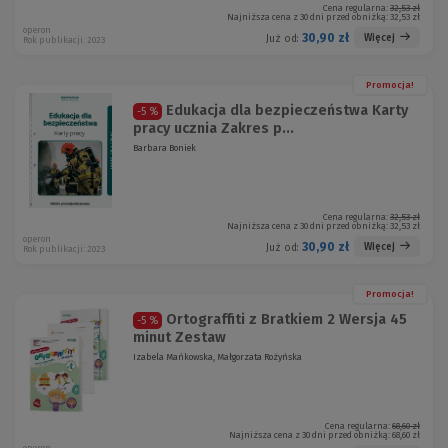
Cena regularna:
32,53 zł
Najniższa cena z 30 dni przed obniżką:
32,53 zł
operon
30,90 zł
Więcej
Już od:
Rok publikacji: 2023
Promocja!
Edukacja dla bezpieczeństwa Karty
-5 %
pracy ucznia Zakres p...
Barbara Boniek
Cena regularna:
32,53 zł
Najniższa cena z 30 dni przed obniżką:
32,53 zł
operon
30,90 zł
Więcej
Już od:
Rok publikacji: 2023
Promocja!
Ortograffiti z Bratkiem 2 Wersja 45
-5 %
minut Zestaw
Izabela Mańkowska, Małgorzata Rożyńska
Cena regularna:
68,60 zł
Najniższa cena z 30 dni przed obniżką:
68,60 zł