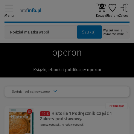
0
Menu
Koszyk
Ulubione
Zaloguj
Wyszukiwanie
Szukaj
zaawansowane
operon
Książki, ebooki i publikacje: operon
Sortuj:
Promocja!
Historia 1 Podręcznik Część 1
-10 %
Zakres podstawowy.
Janusz Ustrzycki, Mirosław Ustrzycki