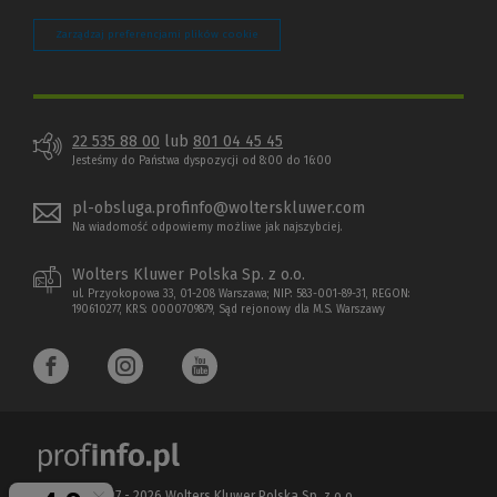
Zarządzaj preferencjami plików cookie
22 535 88 00
lub
801 04 45 45
Jesteśmy do Państwa dyspozycji od 8:00 do 16:00
pl-obsluga.profinfo@wolterskluwer.com
Na wiadomość odpowiemy możliwe jak najszybciej.
Wolters Kluwer Polska Sp. z o.o.
ul. Przyokopowa 33, 01-208 Warszawa; NIP: 583-001-89-31, REGON:
190610277, KRS: 0000709879, Sąd rejonowy dla M.S. Warszawy
Copyright 1997 - 2026 Wolters Kluwer Polska Sp. z o.o.