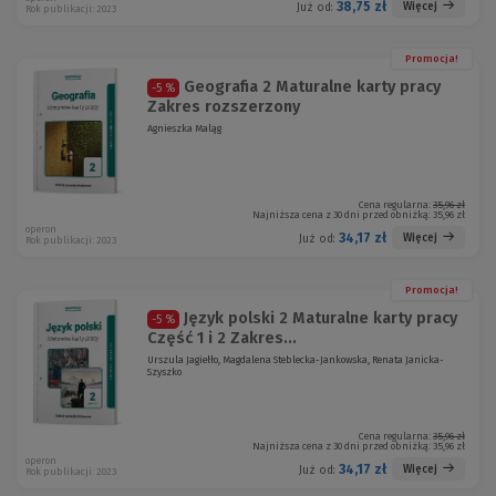
38,75 zł
Więcej
Już od:
Rok publikacji: 2023
Promocja!
Geografia 2 Maturalne karty pracy
-5 %
Zakres rozszerzony
Agnieszka Maląg
Cena regularna:
35,96 zł
Najniższa cena z 30 dni przed obniżką:
35,96 zł
operon
34,17 zł
Więcej
Już od:
Rok publikacji: 2023
Promocja!
Język polski 2 Maturalne karty pracy
-5 %
Część 1 i 2 Zakres...
Urszula Jagiełło, Magdalena Steblecka-Jankowska, Renata Janicka-
Szyszko
Cena regularna:
35,96 zł
Najniższa cena z 30 dni przed obniżką:
35,96 zł
operon
34,17 zł
Więcej
Już od:
Rok publikacji: 2023