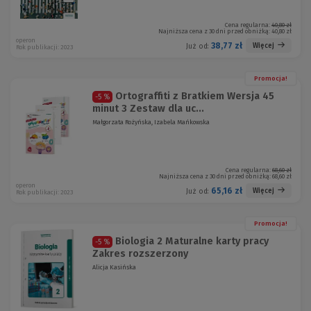
Cena regularna:
40,80 zł
Najniższa cena z 30 dni przed obniżką:
40,80 zł
operon
38,77 zł
Więcej
Już od:
Rok publikacji: 2023
Promocja!
Ortograffiti z Bratkiem Wersja 45
-5 %
minut 3 Zestaw dla uc...
Małgorzata Rożyńska, Izabela Mańkowska
Cena regularna:
68,60 zł
Najniższa cena z 30 dni przed obniżką:
68,60 zł
operon
65,16 zł
Więcej
Już od:
Rok publikacji: 2023
Promocja!
Biologia 2 Maturalne karty pracy
-5 %
Zakres rozszerzony
Alicja Kasińska