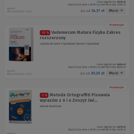
Cena regularna:
35,96 zł
Najniższa cena z 30 dni przed obniżką:
35,96 zł
operon
34,17 zł
Więcej
Już od:
Rok publikacji: 2023
Promocja!
Vademecum Matura Fizyka Zakres
-10 %
rozszerzony
Izabela Okrzesik-Frąckowiak, Roman Frąckowiak
Cena regularna:
68,05 zł
Najniższa cena z 30 dni przed obniżką:
68,05 zł
operon
61,25 zł
Więcej
Już od:
Rok publikacji: 2023
Promocja!
Metoda Ortograffiti Pisownia
-5 %
wyrazów z ó i u Zeszyt ćwi...
Jolanta Studnicka
Cena regularna:
40,78 zł
Najniższa cena z 30 dni przed obniżką:
40,78 zł
operon