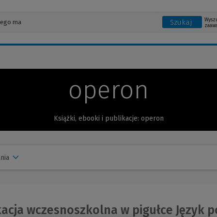
Wysz
Szukaj
zaaw
operon
Książki, ebooki i publikacje: operon
nia
cja wczesnoszkolna w pigułce Język po