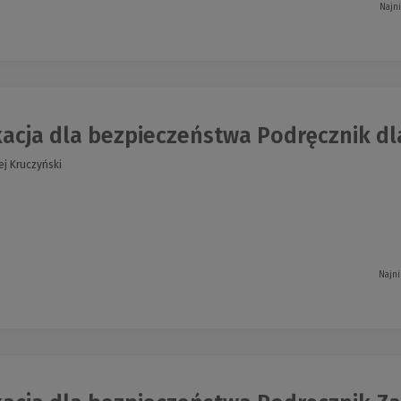
Najn
cja dla bezpieczeństwa Podręcznik dla
ej Kruczyński
Najni