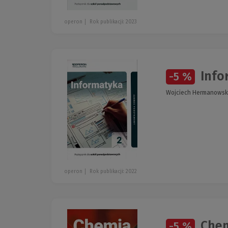
operon
Rok publikacji: 2023
Info
-5 %
Wojciech Hermanowsk
operon
Rok publikacji: 2022
Chem
-5 %