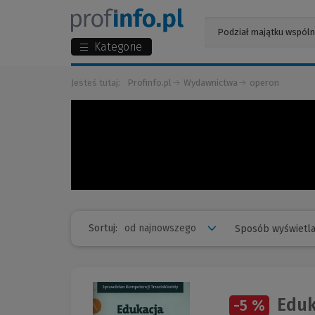
Kategorie
Jesteś tutaj:
Profinfo.pl
Wydawnictwa
operon
Sortuj:
Sposób wyświetla
Eduka
-5 %