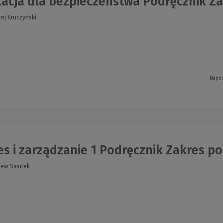
acja dla bezpieczeństwa Podręcznik Za
zej Kruczyński
Najni
es i zarządzanie 1 Podręcznik Zakres 
niew Smutek