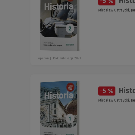
Histo
-5 %
Mirosław Ustrzycki, Ja
operon
Rok publikacji: 2023
Histo
-5 %
Mirosław Ustrzycki, Ja