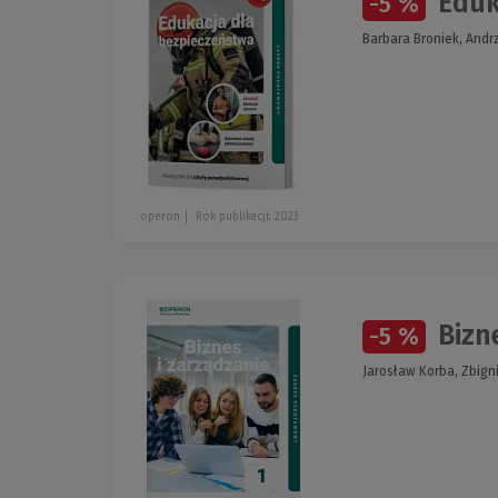
Eduk
-5 %
Barbara Broniek, Andr
operon
Rok publikacji: 2023
Bizn
-5 %
Jarosław Korba, Zbig