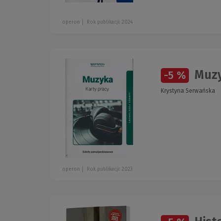
operon
Rok publikacji: 2024
Muzy
-5 %
Krystyna Serwańska
operon
Rok publikacji: 2023