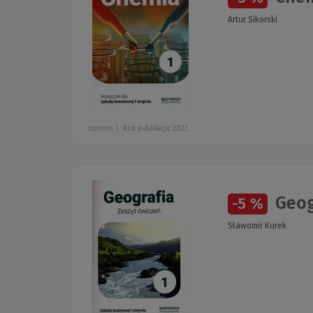
Artur Sikorski
operon
Rok publikacji: 2022
Geogr
-5 %
Sławomir Kurek