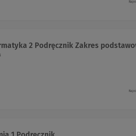
Najn
rmatyka 2 Podręcznik Zakres podstaw
i
Najn
ia 1 Podręcznik