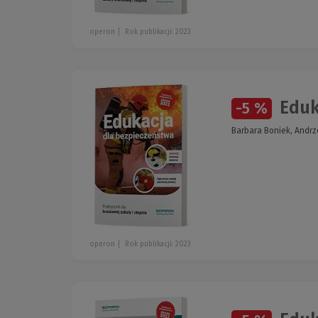
operon
Rok publikacji: 2023
Eduka
-5 %
Barbara Boniek, Andrz
operon
Rok publikacji: 2023