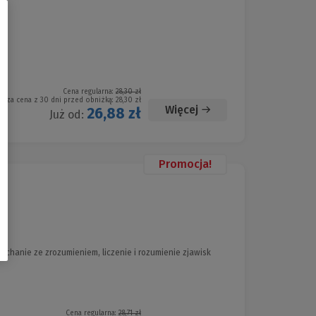
Cena regularna:
28,30 zł
ższa cena z 30 dni przed obniżką:
28,30 zł
Więcej
26,88 zł
Już od:
Promocja!
uchanie ze zrozumieniem, liczenie i rozumienie zjawisk
Cena regularna:
28,71 zł