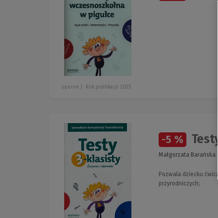
operon
Rok publikacji: 2025
Testy
-5 %
Małgorzata Barańska
Pozwala dziecku ćwicz
przyrodniczych;