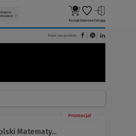
0
ukiwanie
ansowane
Koszyk
Ulubione
Zaloguj
(Nowe okno)
(Link do innej strony)
(Link do innej strony)
Poleć ten produkt:
Promocja!
lski Matematy...