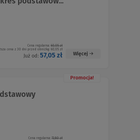
kres podstawow...
Cena regularna:
60,05 zł
ższa cena z 30 dni przed obniżką:
60,05 zł
Więcej
57,05 zł
Już od:
Promocja!
podstawowy
Cena regularna:
72,80 zł