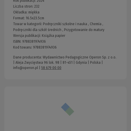
Rok publikacji:
2024
Liczba stron:
232
Okładka:
miękka
Format:
16.5x23.5cm
Towar w kategorii:
Podręczniki szkolne i nauka
,
Chemia
,
Podręczniki dla szkół średnich
,
Przygotowanie do matury
Wersja publikacji:
Książka papier
ISBN:
9788381974936
Kod towaru:
9788381974936
Dane producenta: Wydawnictwo Pedagogiczne Operon Sp. z o.o.
| Aleja Zwycięstwa 96 lok. 98 | 81-451 | Gdynia | Polska |
info@operon.pl
|
58 679 00 00