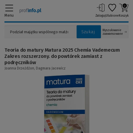
0
Menu
Zaloguj
Ulubione
Koszyk
Wyszukiwanie
Szukaj
zaawansowane
Teoria do matury Matura 2025 Chemia Vademecum
Zakres rozszerzony. do powtórek zamiast z
podręczników
Joanna Drzeżdżon,
Dagmara Jacewicz
(Link
do
innej
strony)