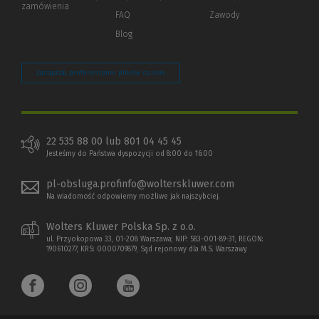
zamówienia
strony)
FAQ
Zawody
Blog
Zarządzaj preferencjami plików cookie
22 535 88 00 lub 801 04 45 45
Jesteśmy do Państwa dyspozycji od 8:00 do 16:00
pl-obsluga.profinfo@wolterskluwer.com
Na wiadomość odpowiemy możliwe jak najszybciej.
Wolters Kluwer Polska Sp. z o.o.
ul. Przyokopowa 33, 01-208 Warszawa; NIP: 583-001-89-31, REGON:
190610277, KRS: 0000709879, Sąd rejonowy dla M.S. Warszawy