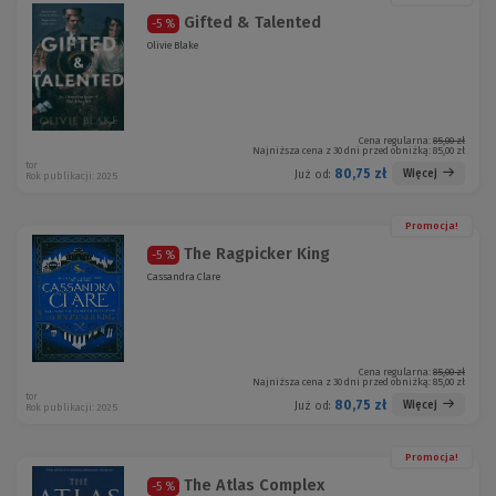
Gifted & Talented
-5 %
Olivie Blake
Cena regularna:
85,00 zł
Najniższa cena z 30 dni przed obniżką:
85,00 zł
tor
80,75 zł
Więcej
Już od:
Rok publikacji: 2025
Promocja!
The Ragpicker King
-5 %
Cassandra Clare
Cena regularna:
85,00 zł
Najniższa cena z 30 dni przed obniżką:
85,00 zł
tor
80,75 zł
Więcej
Już od:
Rok publikacji: 2025
Promocja!
The Atlas Complex
-5 %