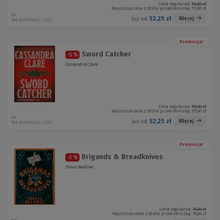
Cena regularna:
55,00 zł
Najniższa cena z 30 dni przed obniżką:
55,00 zł
tor
52,25 zł
Więcej
Już od:
Rok publikacji: 2025
Promocja!
Sword Catcher
-5 %
Cassandra Clare
Cena regularna:
55,00 zł
Najniższa cena z 30 dni przed obniżką:
55,00 zł
tor
52,25 zł
Więcej
Już od:
Rok publikacji: 2025
Promocja!
Brigands & Breadknives
-5 %
Travis Baldree
Cena regularna:
76,00 zł
Najniższa cena z 30 dni przed obniżką:
76,00 zł