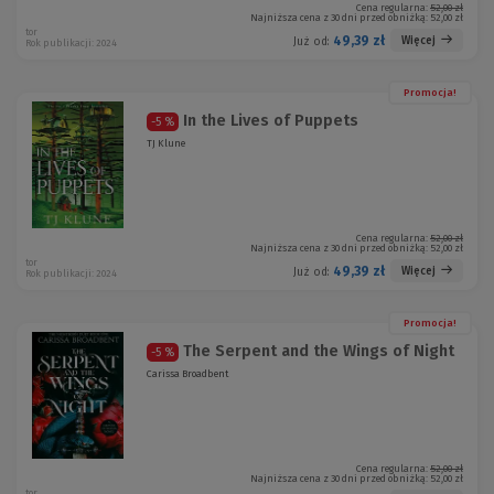
Cena regularna:
52,00 zł
Najniższa cena z 30 dni przed obniżką:
52,00 zł
tor
49,39 zł
Więcej
Już od:
Rok publikacji: 2024
Promocja!
In the Lives of Puppets
-5 %
TJ Klune
Cena regularna:
52,00 zł
Najniższa cena z 30 dni przed obniżką:
52,00 zł
tor
49,39 zł
Więcej
Już od:
Rok publikacji: 2024
Promocja!
The Serpent and the Wings of Night
-5 %
Carissa Broadbent
Cena regularna:
52,00 zł
Najniższa cena z 30 dni przed obniżką:
52,00 zł
tor