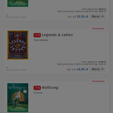
Cena regularna:
58,00 zł
Najniższa cena z 30 dni przed obniżką:
58,00 zł
tor
55,10 zł
Więcej
Już od:
Rok publikacji: 2023
Promocja!
Legends & Lattes
-5 %
Travis Baldree
Cena regularna:
52,00 zł
Najniższa cena z 30 dni przed obniżką:
52,00 zł
tor
49,39 zł
Więcej
Już od:
Rok publikacji: 2023
Promocja!
Wolfsong
-5 %
TJ Klune