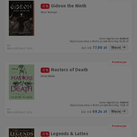
Gideon the Ninth
-5 %
Muir Tamsyn
Cena regularna:
82,00 zł
Najniższa cena z 30 dni przed obniżką:
82,00 zł
tor
77,90 zł
Więcej
Już od:
Rok publikacji: 2024
Promocja!
Masters of Death
-5 %
Olivie Blake
Cena regularna:
73,00 zł
Najniższa cena z 30 dni przed obniżką:
73,00 zł
tor
69,34 zł
Więcej
Już od:
Rok publikacji: 2024
Promocja!
Legends & Lattes
-5 %