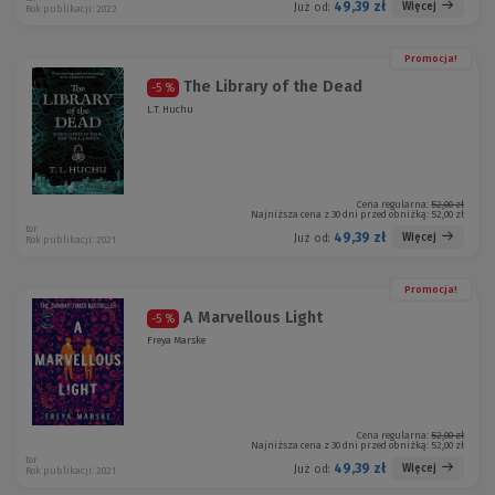
49,39 zł
Więcej
Już od:
Rok publikacji: 2022
Promocja!
The Library of the Dead
-5 %
L.T. Huchu
Cena regularna:
52,00 zł
Najniższa cena z 30 dni przed obniżką:
52,00 zł
tor
49,39 zł
Więcej
Już od:
Rok publikacji: 2021
Promocja!
A Marvellous Light
-5 %
Freya Marske
Cena regularna:
52,00 zł
Najniższa cena z 30 dni przed obniżką:
52,00 zł
tor
49,39 zł
Więcej
Już od:
Rok publikacji: 2021