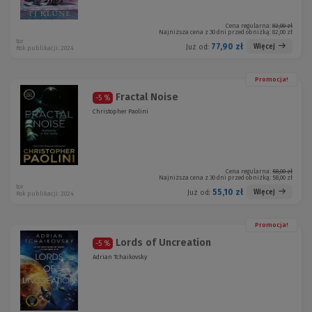
Cena regularna:
82,00 zł
Najniższa cena z 30 dni przed obniżką:
82,00 zł
tor
77,90 zł
Więcej
Już od:
Rok publikacji: 2024
Promocja!
Fractal Noise
-5 %
Christopher Paolini
Cena regularna:
58,00 zł
Najniższa cena z 30 dni przed obniżką:
58,00 zł
tor
55,10 zł
Więcej
Już od:
Rok publikacji: 2024
Promocja!
Lords of Uncreation
-5 %
Adrian Tchaikovsky