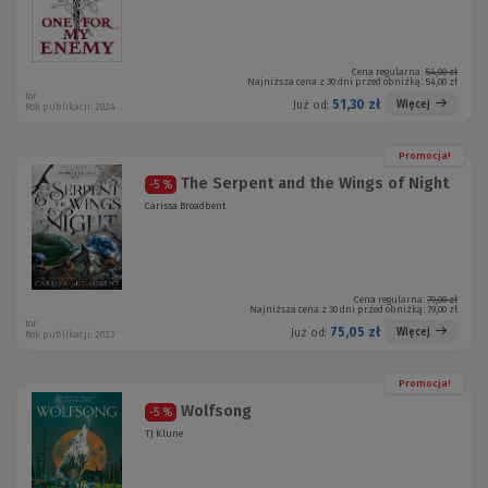
Cena regularna:
54,00 zł
Najniższa cena z 30 dni przed obniżką:
54,00 zł
tor
51,30 zł
Więcej
Już od:
Rok publikacji: 2024
Promocja!
The Serpent and the Wings of Night
-5 %
Carissa Broadbent
Cena regularna:
79,00 zł
Najniższa cena z 30 dni przed obniżką:
79,00 zł
tor
75,05 zł
Więcej
Już od:
Rok publikacji: 2023
Promocja!
Wolfsong
-5 %
TJ Klune