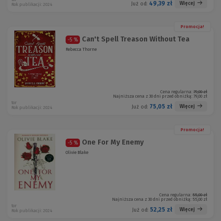
49,39 zł
Więcej
Już od:
Rok publikacji: 2024
Promocja!
Can't Spell Treason Without Tea
-5 %
Rebecca Thorne
Cena regularna:
79,00 zł
Najniższa cena z 30 dni przed obniżką:
79,00 zł
tor
75,05 zł
Więcej
Już od:
Rok publikacji: 2024
Promocja!
One For My Enemy
-5 %
Olivie Blake
Cena regularna:
55,00 zł
Najniższa cena z 30 dni przed obniżką:
55,00 zł
tor
52,25 zł
Więcej
Już od:
Rok publikacji: 2024