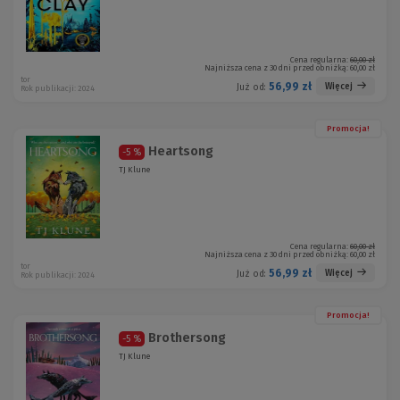
Cena regularna:
60,00 zł
Najniższa cena z 30 dni przed obniżką:
60,00 zł
tor
56,99 zł
Więcej
Już od:
Rok publikacji: 2024
Promocja!
Heartsong
-5 %
TJ Klune
Cena regularna:
60,00 zł
Najniższa cena z 30 dni przed obniżką:
60,00 zł
tor
56,99 zł
Więcej
Już od:
Rok publikacji: 2024
Promocja!
Brothersong
-5 %
TJ Klune