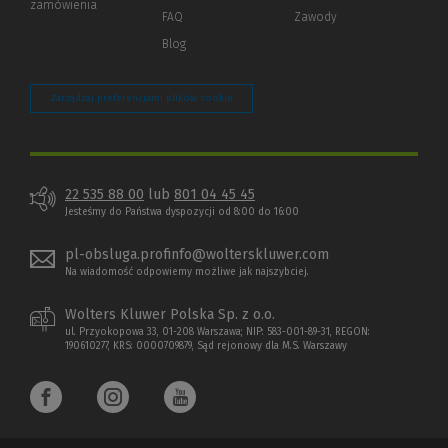
zamówienia
strony)
FAQ
Zawody
Blog
Zarządzaj preferencjami plików cookie
22 535 88 00
lub
801 04 45 45
Jesteśmy do Państwa dyspozycji od 8:00 do 16:00
pl-obsluga.profinfo@wolterskluwer.com
Na wiadomość odpowiemy możliwe jak najszybciej.
Wolters Kluwer Polska Sp. z o.o.
ul. Przyokopowa 33, 01-208 Warszawa; NIP: 583-001-89-31, REGON:
190610277, KRS: 0000709879, Sąd rejonowy dla M.S. Warszawy