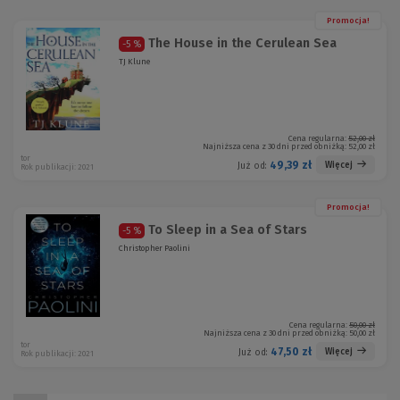
Promocja!
The House in the Cerulean Sea
-5 %
TJ Klune
Cena regularna:
52,00 zł
Najniższa cena z 30 dni przed obniżką:
52,00 zł
tor
49,39 zł
Więcej
Już od:
Rok publikacji: 2021
Promocja!
To Sleep in a Sea of Stars
-5 %
Christopher Paolini
Cena regularna:
50,00 zł
Najniższa cena z 30 dni przed obniżką:
50,00 zł
tor
47,50 zł
Więcej
Już od:
Rok publikacji: 2021