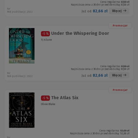
Cena regularna:
87,00 zł
Najniższa cena z 30 dni przed obniżką:
87,00 zł
tor
82,66 zł
Więcej
Już od:
Rok publikacji: 2022
Promocja!
Under the Whispering Door
-5 %
TJ Klune
Cena regularna:
87,00 zł
Najniższa cena z 30 dni przed obniżką:
87,00 zł
tor
82,66 zł
Więcej
Już od:
Rok publikacji: 2022
Promocja!
The Atlas Six
-5 %
Olivie Blake
Cena regularna:
52,00 zł
Najniższa cena z 30 dni przed obniżką:
52,00 zł
tor