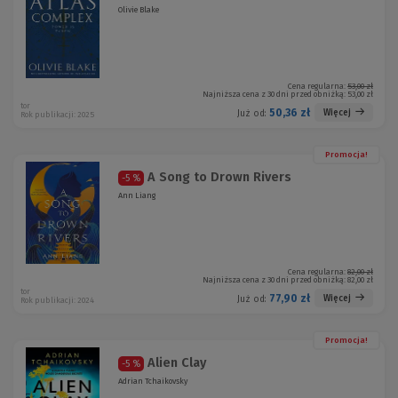
Olivie Blake
Cena regularna:
53,00 zł
Najniższa cena z 30 dni przed obniżką:
53,00 zł
tor
50,36 zł
Więcej
Już od:
Rok publikacji: 2025
Promocja!
A Song to Drown Rivers
-5 %
Ann Liang
Cena regularna:
82,00 zł
Najniższa cena z 30 dni przed obniżką:
82,00 zł
tor
77,90 zł
Więcej
Już od:
Rok publikacji: 2024
Promocja!
Alien Clay
-5 %
Adrian Tchaikovsky