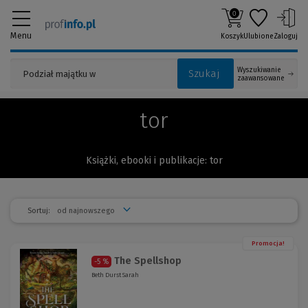
0
Menu
Koszyk
Ulubione
Zaloguj
Wyszukiwanie
Szukaj
zaawansowane
tor
Książki, ebooki i publikacje: tor
Sortuj:
Promocja!
The Spellshop
-5 %
Beth Durst Sarah