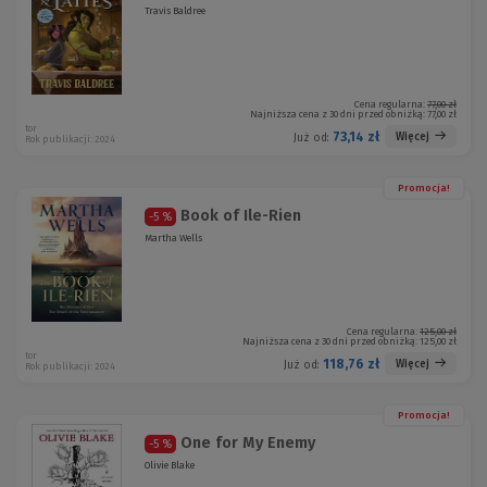
Travis Baldree
Cena regularna:
77,00 zł
Najniższa cena z 30 dni przed obniżką:
77,00 zł
tor
73,14 zł
Więcej
Już od:
Rok publikacji: 2024
Promocja!
Book of Ile-Rien
-5 %
Martha Wells
Cena regularna:
125,00 zł
Najniższa cena z 30 dni przed obniżką:
125,00 zł
tor
118,76 zł
Więcej
Już od:
Rok publikacji: 2024
Promocja!
One for My Enemy
-5 %
Olivie Blake