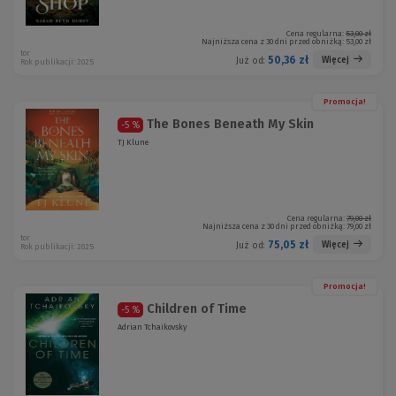
Cena regularna:
53,00 zł
Najniższa cena z 30 dni przed obniżką:
53,00 zł
tor
50,36 zł
Więcej
Już od:
Rok publikacji: 2025
Promocja!
The Bones Beneath My Skin
-5 %
TJ Klune
Cena regularna:
79,00 zł
Najniższa cena z 30 dni przed obniżką:
79,00 zł
tor
75,05 zł
Więcej
Już od:
Rok publikacji: 2025
Promocja!
Children of Time
-5 %
Adrian Tchaikovsky