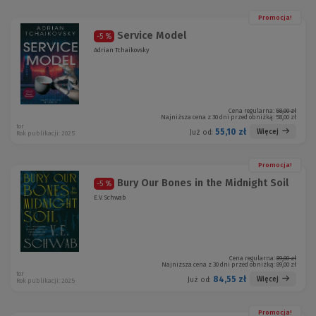
Promocja!
Service Model
-5 %
Adrian Tchaikovsky
Cena regularna:
58,00 zł
Najniższa cena z 30 dni przed obniżką:
58,00 zł
tor
55,10 zł
Więcej
Już od:
Rok publikacji: 2025
Promocja!
Bury Our Bones in the Midnight Soil
-5 %
E.V. Schwab
Cena regularna:
89,00 zł
Najniższa cena z 30 dni przed obniżką:
89,00 zł
tor
84,55 zł
Więcej
Już od:
Rok publikacji: 2025
Promocja!