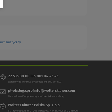
-humanistyczny
22 535 88 00
lub
801 04 45 45
Jesteśmy do Państwa dyspozycji od 8:00 do 16:00
pl-obsluga.profinfo@wolterskluwer.com
Na wiadomość odpowiemy możliwe jak najszybciej.
Wolters Kluwer Polska Sp. z o.o.
ul. Przyokopowa 33, 01-208 Warszawa; NIP: 583-001-89-31, REGON: