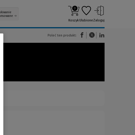
0
ukiwanie
ansowane
Koszyk
Ulubione
Zaloguj
(Nowe okno)
(Link do innej strony)
(Link do innej strony)
Poleć ten produkt: