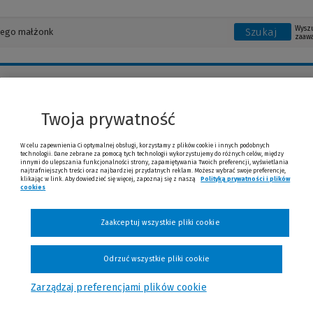
Wysz
Szukaj
zaaw
r
Urban & Partner
Twoja prywatność
W celu zapewnienia Ci optymalnej obsługi, korzystamy z plików cookie i innych podobnych
technologii. Dane zebrane za pomocą tych technologii wykorzystujemy do różnych celów, między
innymi do ulepszania funkcjonalności strony, zapamiętywania Twoich preferencji, wyświetlania
Książki, ebooki i publikacje: Urban & Partner
najtrafniejszych treści oraz najbardziej przydatnych reklam. Możesz wybrać swoje preferencje,
klikając w link. Aby dowiedzieć się więcej, zapoznaj się z naszą
Polityką prywatności i plików
cookies
(Nowe okno)
(Link do innej strony)
Zaakceptuj wszystkie pliki cookie
Odrzuć wszystkie pliki cookie
Zarządzaj preferencjami plików cookie
an & Partner