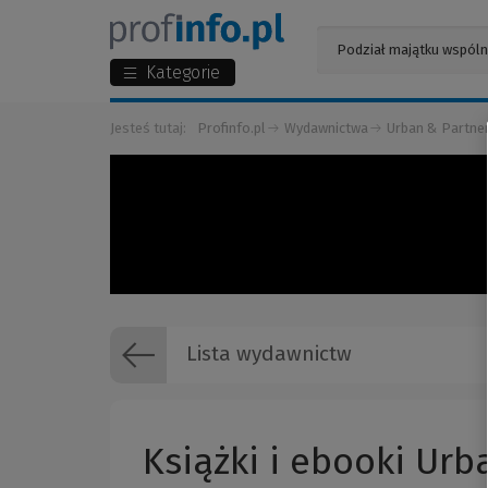
Kategorie
Jesteś tutaj:
Profinfo.pl
Wydawnictwa
Urban & Partne
Lista wydawnictw
Książki i ebooki Urb