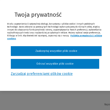
Twoja prywatność
W celu zapewnienia Ci optymalnej obsługi, korzystamy z plików cookie i innych podobnych
technologii. Dane zebrane za pomocą tych technologii wykorzystujemy do różnych celów, między
innymi do ulepszania funkcjonalności strony, zapamiętywania Twoich preferencji, wyświetlania
najtrafniejszych treści oraz najbardziej przydatnych reklam. Możesz wybrać swoje preferencje,
Najni
klikając w link. Aby dowiedzieć się więcej, zapoznaj się z naszą
Polityką prywatności i plików
cookies
(Nowe okno)
(Link do innej strony)
Zaakceptuj wszystkie pliki cookie
Odrzuć wszystkie pliki cookie
torowanie przewozów towarów - sprost
Zarządzaj preferencjami plików cookie
Młotek
Najn