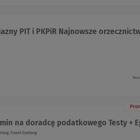
azny PIT i PKPiR Najnowsze orzecznictwo 
Najn
Pro
min na doradcę podatkowego Testy + Eg
lang, Paweł Dymlang