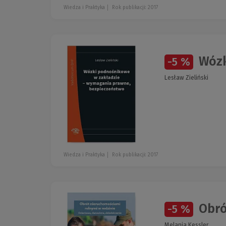
Wiedza i Praktyka
Rok publikacji: 2017
Wózk
-5 %
Lesław Zieliński
Wiedza i Praktyka
Rok publikacji: 2017
Obró
-5 %
Melania Kessler