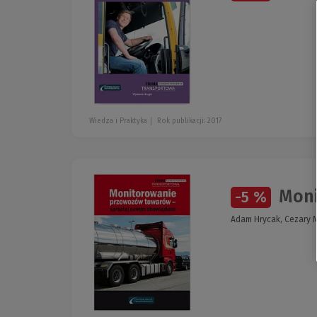
Wiedza i Praktyka
Rok publikacji: 2017
Moni
-5 %
Adam Hrycak, Cezary 