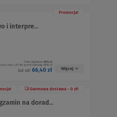
Promocja!
i interpre...
Cena regularna:
69,90 zł
iższa cena z 30 dni przed obniżką:
69,90 zł
Więcej
66,40 zł
Już od:
mocja!
Darmowa dostawa - 0 zł!
zamin na dorad...