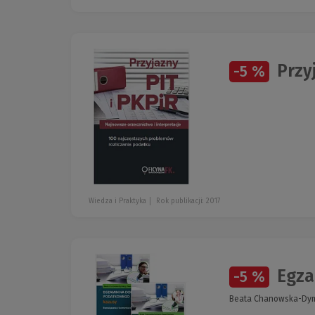
Przyj
-5 %
Wiedza i Praktyka
Rok publikacji: 2017
Egza
-5 %
Beata Chanowska-Dym