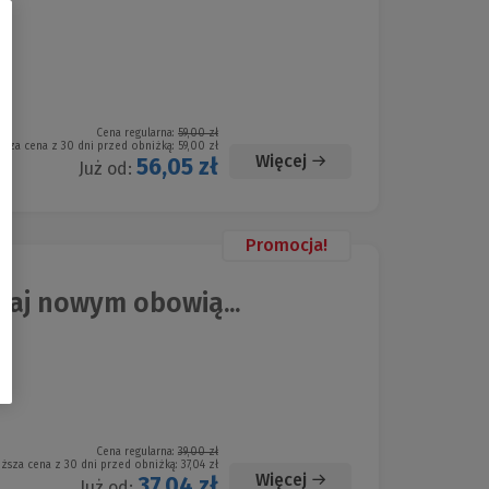
Cena regularna:
59,00 zł
ższa cena z 30 dni przed obniżką:
59,00 zł
Więcej
56,05 zł
Już od:
Promocja!
aj nowym obowią...
Cena regularna:
39,00 zł
iższa cena z 30 dni przed obniżką:
37,04 zł
Więcej
37,04 zł
Już od: