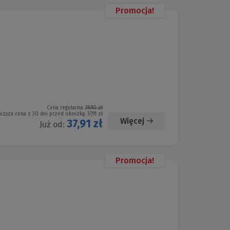
Promocja!
Cena regularna:
39,90 zł
niższa cena z 30 dni przed obniżką:
37,91 zł
Więcej
37,91 zł
Już od:
Promocja!