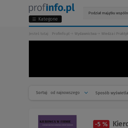
Kategorie
Jesteś tutaj:
Profinfo.pl
Wydawnictwa
Wiedza i Prakty
Sortuj:
Sposób wyświetla
Kiero
-5 %