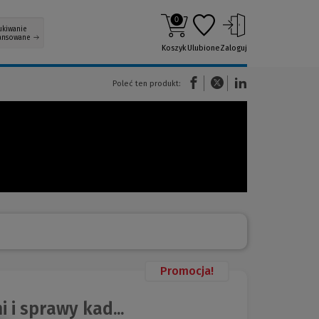
0
ukiwanie
ansowane
Koszyk
Ulubione
Zaloguj
(Nowe okno)
(Link do innej strony)
(Link do innej strony)
Poleć ten produkt:
Promocja!
i sprawy kad...