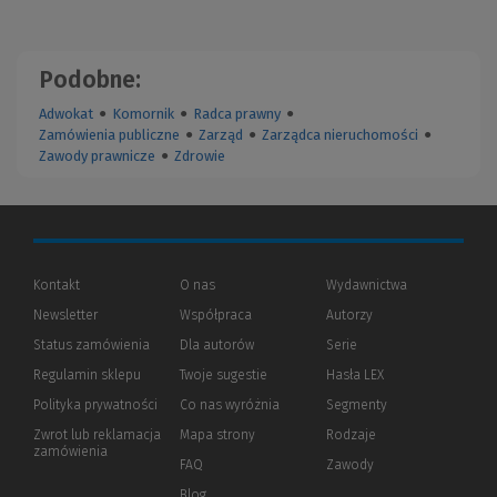
Podobne:
Adwokat
●
Komornik
●
Radca prawny
●
Zamówienia publiczne
●
Zarząd
●
Zarządca nieruchomości
●
Zawody prawnicze
●
Zdrowie
Kontakt
O nas
Wydawnictwa
Newsletter
Współpraca
Autorzy
Status zamówienia
Dla autorów
(Nowe
(Link
Serie
okno)
do
Regulamin sklepu
Twoje sugestie
Hasła LEX
innej
strony)
Polityka prywatności
(Nowe
(Link
Co nas wyróżnia
Segmenty
okno)
do
Zwrot lub reklamacja
Mapa strony
Rodzaje
innej
zamówienia
strony)
FAQ
Zawody
Blog