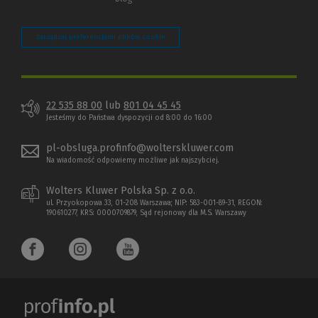
Zarządzaj preferencjami plików cookie
22 535 88 00
lub
801 04 45 45
Jesteśmy do Państwa dyspozycji od 8:00 do 16:00
pl-obsluga.profinfo@wolterskluwer.com
Na wiadomość odpowiemy możliwe jak najszybciej.
Wolters Kluwer Polska Sp. z o.o.
ul. Przyokopowa 33, 01-208 Warszawa; NIP: 583-001-89-31, REGON:
190610277, KRS: 0000709879, Sąd rejonowy dla M.S. Warszawy