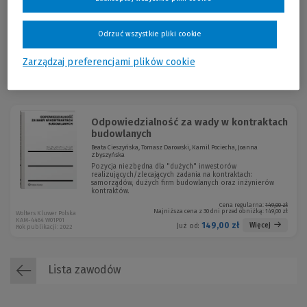
Kamil Czaplicki, Małgorzata Ganczar, Agnieszka Gryszczyńska,
Czesław Martysz, Grażyna Szpo...
Pierwszy na rynku komentarz do znowelizowanej ustawy o
informatyzacji działalności podmiotów realizujących
Odrzuć wszystkie pliki cookie
zadania publiczne!
Cena regularna:
249,00 zł
Najniższa cena z 30 dni przed obniżką:
174,30 zł
Zarządzaj preferencjami plików cookie
ABC-0445 W03P01
224,10 zł
Więcej
Już od:
Rok publikacji: 2026
Odpowiedzialność za wady w kontraktach
budowlanych
Beata Cieszyńska, Tomasz Darowski, Kamil Pociecha, Joanna
Zbyszyńska
Pozycja niezbędna dla "dużych" inwestorów
realizujących/zlecających zadania na kontraktach:
samorządów, dużych firm budowlanych oraz inżynierów
kontraktów.
Cena regularna:
149,00 zł
Najniższa cena z 30 dni przed obniżką:
149,00 zł
Wolters Kluwer Polska
KAM-4464 W01P01
149,00 zł
Więcej
Już od:
Rok publikacji: 2022
Lista zawodów