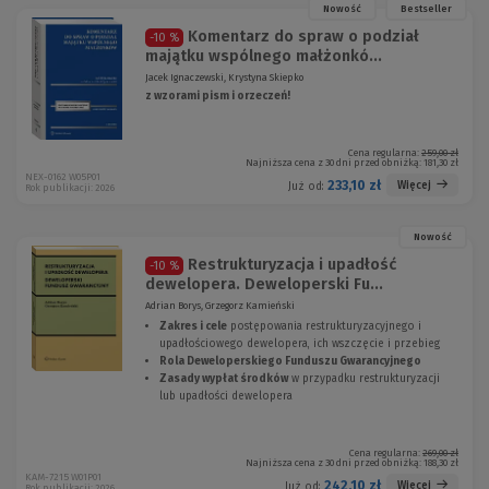
Nowość
Bestseller
Komentarz do spraw o podział
-10 %
majątku wspólnego małżonkó...
Jacek Ignaczewski, Krystyna Skiepko
z wzorami pism i orzeczeń!
Cena regularna:
259,00 zł
Najniższa cena z 30 dni przed obniżką:
181,30 zł
NEX-0162 W05P01
233,10 zł
Więcej
Już od:
Rok publikacji: 2026
Nowość
Restrukturyzacja i upadłość
-10 %
dewelopera. Deweloperski Fu...
Adrian Borys, Grzegorz Kamieński
Zakres i cele
postępowania restrukturyzacyjnego i
upadłościowego dewelopera, ich wszczęcie i przebieg
Rola Deweloperskiego Funduszu Gwarancyjnego
Zasady wypłat środków
w przypadku restrukturyzacji
lub upadłości dewelopera
Cena regularna:
269,00 zł
Najniższa cena z 30 dni przed obniżką:
188,30 zł
KAM-7215 W01P01
242,10 zł
Więcej
Już od:
Rok publikacji: 2026