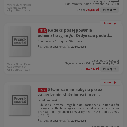
Cena regularna:
89,00 zł
Najniższa cena z 30 dni przed obniżką:
62,30 zł
Wolters Kluwer Polska
KAM-7383 W01P01
75,65 zł
Więcej
Już od:
Rok publikacji: 2026
Promocja!
Kodeks postępowania
-15 %
administracyjnego. Ordynacja podatk...
Stan prawny: 1 sierpnia 2026 roku
Planowana data wydania:
2026.09.09
Cena regularna:
99,00 zł
Najniższa cena z 30 dni przed obniżką:
99,00 zł
Wolters Kluwer Polska
KAM-0469 W48P01
84,16 zł
Więcej
Już od:
Rok publikacji: 2026
Promocja!
Stwierdzenie nabycia przez
-15 %
zasiedzenie służebności prze...
Leszek Jantowski
Publikacja omawia zagadnienie zasiedzenia służebności
przesyłu na tle bogatego dorobku doktryny, orzecznictwa
oraz wyroku Trybunału Konstytucyjnego z 2 grudnia 2025 r.
(P 10/16).
Planowana data wydania:
2026.09.03