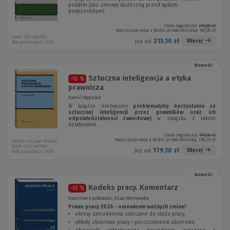
polskim jako umowę skuteczną przed sądami
powszechnymi,
Cena regularna:
239,00 zł
Najniższa cena z 30 dni przed obniżką:
167,30 zł
KAM-7331 W01P01
215,10 zł
Więcej
Już od:
Rok publikacji: 2026
Nowość
Sztuczna inteligencja a etyka
-10 %
prawnicza
Kamil Stępniak
W książce omówiono
problematykę korzystania ze
sztucznej inteligencji przez prawników oraz ich
odpowiedzialności zawodowej
w związku z takimi
działaniami.
Cena regularna:
199,00 zł
Najniższa cena z 30 dni przed obniżką:
139,29 zł
Wolters Kluwer Polska
KAM-7237 W01P01
179,10 zł
Więcej
Już od:
Rok publikacji: 2026
Nowość
Kodeks pracy. Komentarz
-10 %
Kazimierz Jaśkowski, Eliza Maniewska
Prawo pracy 2026 - omówienie ważnych zmian!
okresy zatrudnienia zaliczane do stażu pracy,
układy zbiorowe pracy i porozumienia zbiorowe,