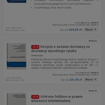
obowiązki informacyjne pracodawcy związane z
przejrzystością wynagrodzeń przed zatrudnieniem,
uzupełniający urlop macierzyński
Cena regularna:
299,00 zł
Najniższa cena z 30 dni przed obniżką:
209,30 zł
KAM-2399 W14P01
269,09 zł
Więcej
Już od:
Rok publikacji: 2026
Nowość
Decyzja o uznaniu dostawcy za
-10 %
dostawcę wysokiego ryzyka
Paweł Wajda
Publikacja stanowi kompleksową analizę instytucji decyzji o
uznaniu dostawcy sprzętu lub oprogramowania ICT za
dostawcę wysokiego ryzyka uregulowanej w art. 67b i n.
ustawy o krajowym systemie cyberbezpieczeństwa.
Cena regularna:
249,00 zł
Najniższa cena z 30 dni przed obniżką:
174,30 zł
KAM-7334 W01P01
224,10 zł
Więcej
Już od:
Rok publikacji: 2026
Nowość
Ochrona folkloru w prawie
-10 %
własności intelektualnej