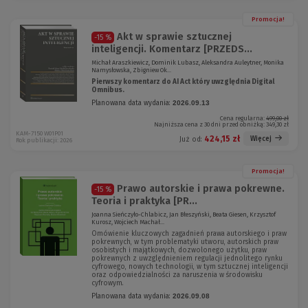
Promocja!
Akt w sprawie sztucznej
-15 %
inteligencji. Komentarz [PRZEDS...
Michał Araszkiewicz, Dominik Lubasz, Aleksandra Auleytner, Monika
Namysłowska, Zbigniew Ok...
Pierwszy komentarz do AI Act który uwzględnia Digital
Omnibus.
Planowana data wydania:
2026.09.13
Cena regularna:
499,00 zł
Najniższa cena z 30 dni przed obniżką:
349,30 zł
KAM-7150 W01P01
424,15 zł
Więcej
Już od:
Rok publikacji: 2026
Promocja!
Prawo autorskie i prawa pokrewne.
-15 %
Teoria i praktyka [PR...
Joanna Sieńczyło-Chlabicz, Jan Błeszyński, Beata Giesen, Krzysztof
Kurosz, Wojciech Machał...
Omówienie kluczowych zagadnień prawa autorskiego i praw
pokrewnych, w tym problematyki utworu, autorskich praw
osobistych i majątkowych, dozwolonego użytku, praw
pokrewnych z uwzględnieniem regulacji jednolitego rynku
cyfrowego, nowych technologii, w tym sztucznej inteligencji
oraz odpowiedzialności za naruszenia w środowisku
cyfrowym.
Planowana data wydania:
2026.09.08