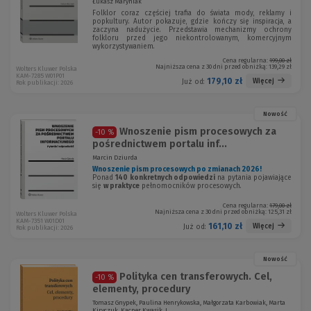
Łukasz Maryniak
Folklor coraz częściej trafia do świata mody, reklamy i
popkultury. Autor pokazuje, gdzie kończy się inspiracja, a
zaczyna nadużycie. Przedstawia mechanizmy ochrony
folkloru przed jego niekontrolowanym, komercyjnym
wykorzystywaniem.
Cena regularna:
199,00 zł
Najniższa cena z 30 dni przed obniżką:
139,29 zł
Wolters Kluwer Polska
KAM-7285 W01P01
179,10 zł
Więcej
Już od:
Rok publikacji: 2026
Nowość
Wnoszenie pism procesowych za
-10 %
pośrednictwem portalu inf...
Marcin Dziurda
Wnoszenie pism procesowych po zmianach 2026!
Ponad
140 konkretnych odpowiedzi
na pytania pojawiające
się
w praktyce
pełnomocników procesowych.
Cena regularna:
179,00 zł
Najniższa cena z 30 dni przed obniżką:
125,31 zł
Wolters Kluwer Polska
KAM-7351 W01D01
161,10 zł
Więcej
Już od:
Rok publikacji: 2026
Nowość
Polityka cen transferowych. Cel,
-10 %
elementy, procedury
Tomasz Gnypek, Paulina Henrykowska, Małgorzata Karbowiak, Marta
Kiryczuk, Kacper Kwasik, J...