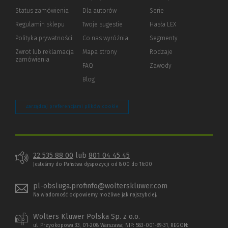
Status zamówienia
Dla autorów
(Nowe
(Link
Serie
okno)
do
Regulamin sklepu
Twoje sugestie
Hasła LEX
innej
strony)
Polityka prywatności
(Nowe
(Link
Co nas wyróżnia
Segmenty
okno)
do
Zwrot lub reklamacja
Mapa strony
Rodzaje
innej
zamówienia
strony)
FAQ
Zawody
Blog
Zarządzaj preferencjami plików cookie
22 535 88 00
lub
801 04 45 45
Jesteśmy do Państwa dyspozycji od 8:00 do 16:00
pl-obsluga.profinfo@wolterskluwer.com
Na wiadomość odpowiemy możliwe jak najszybciej.
Wolters Kluwer Polska Sp. z o.o.
ul. Przyokopowa 33, 01-208 Warszawa; NIP: 583-001-89-31, REGON: