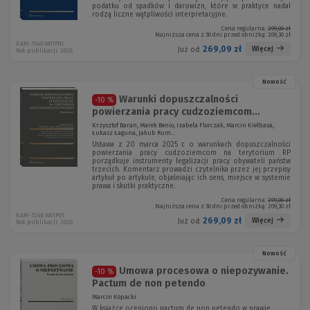
podatku od spadków i darowizn, które w praktyce nadal
rodzą liczne wątpliwości interpretacyjne.
Cena regularna:
299,00 zł
Najniższa cena z 30 dni przed obniżką:
209,30 zł
KAM-7340 W01P01
269,09 zł
Więcej
Już od:
Rok publikacji: 2026
Nowość
Warunki dopuszczalności
-10 %
powierzania pracy cudzoziemcom...
Krzysztof Baran, Marek Benio, Izabela Florczak, Marcin Kiełbasa,
Łukasz Łaguna, Jakub Rum...
Ustawa z 20 marca 2025 r. o warunkach dopuszczalności
powierzania pracy cudzoziemcom na terytorium RP
porządkuje instrumenty legalizacji pracy obywateli państw
trzecich. Komentarz prowadzi czytelnika przez jej przepisy
artykuł po artykule, objaśniając ich sens, miejsce w systemie
prawa i skutki praktyczne.
Cena regularna:
299,00 zł
Najniższa cena z 30 dni przed obniżką:
209,30 zł
KAM-7246 W01P01
269,09 zł
Więcej
Już od:
Rok publikacji: 2026
Nowość
Umowa procesowa o niepozywanie.
-10 %
Pactum de non petendo
Marcin Kopacki
W książce oceniono pactum de non petendo w prawie