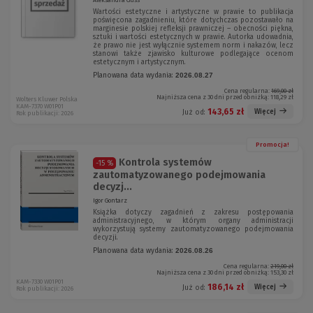
Aleksandra Guss
Wartości estetyczne i artystyczne w prawie to publikacja
poświęcona zagadnieniu, które dotychczas pozostawało na
marginesie polskiej refleksji prawniczej – obecności piękna,
sztuki i wartości estetycznych w prawie. Autorka udowadnia,
że prawo nie jest wyłącznie systemem norm i nakazów, lecz
stanowi także zjawisko kulturowe podlegające ocenom
estetycznym i artystycznym.
Planowana data wydania:
2026.08.27
Cena regularna:
169,00 zł
Najniższa cena z 30 dni przed obniżką:
118,29 zł
Wolters Kluwer Polska
KAM-7370 W01P01
143,65 zł
Więcej
Już od:
Rok publikacji: 2026
Promocja!
Kontrola systemów
-15 %
zautomatyzowanego podejmowania
decyzj...
Igor Gontarz
Książka dotyczy zagadnień z zakresu postępowania
administracyjnego, w którym organy administracji
wykorzystują systemy zautomatyzowanego podejmowania
decyzji.
Planowana data wydania:
2026.08.26
Cena regularna:
219,00 zł
Najniższa cena z 30 dni przed obniżką:
153,30 zł
KAM-7330 W01P01
186,14 zł
Więcej
Już od:
Rok publikacji: 2026