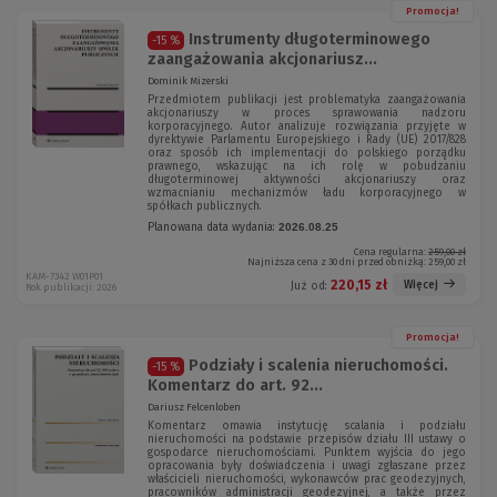
Promocja!
Instrumenty długoterminowego
-15 %
zaangażowania akcjonariusz...
Dominik Mizerski
Przedmiotem publikacji jest problematyka zaangażowania
akcjonariuszy w proces sprawowania nadzoru
korporacyjnego. Autor analizuje rozwiązania przyjęte w
dyrektywie Parlamentu Europejskiego i Rady (UE) 2017/828
oraz sposób ich implementacji do polskiego porządku
prawnego, wskazując na ich rolę w pobudzaniu
długoterminowej aktywności akcjonariuszy oraz
wzmacnianiu mechanizmów ładu korporacyjnego w
spółkach publicznych.
Planowana data wydania:
2026.08.25
Cena regularna:
259,00 zł
Najniższa cena z 30 dni przed obniżką:
259,00 zł
KAM-7342 W01P01
220,15 zł
Więcej
Już od:
Rok publikacji: 2026
Promocja!
Podziały i scalenia nieruchomości.
-15 %
Komentarz do art. 92...
Dariusz Felcenloben
Komentarz omawia instytucję scalania i podziału
nieruchomości na podstawie przepisów działu III ustawy o
gospodarce nieruchomościami. Punktem wyjścia do jego
opracowania były doświadczenia i uwagi zgłaszane przez
właścicieli nieruchomości, wykonawców prac geodezyjnych,
pracowników administracji geodezyjnej, a także przez