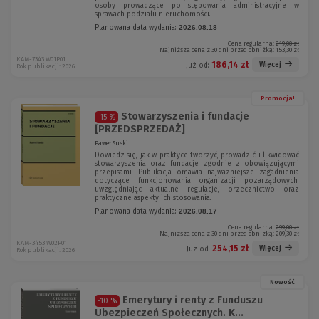
osoby prowadzące po stępowania administracyjne w
sprawach podziału nieruchomości.
Planowana data wydania:
2026.08.18
Cena regularna:
219,00 zł
Najniższa cena z 30 dni przed obniżką:
153,30 zł
KAM-7343 W01P01
186,14 zł
Więcej
Już od:
Rok publikacji: 2026
Promocja!
Stowarzyszenia i fundacje
-15 %
[PRZEDSPRZEDAŻ]
Paweł Suski
Dowiedz się, jak w praktyce tworzyć, prowadzić i likwidować
stowarzyszenia oraz fundacje zgodnie z obowiązującymi
przepisami. Publikacja omawia najważniejsze zagadnienia
dotyczące funkcjonowania organizacji pozarządowych,
uwzględniając aktualne regulacje, orzecznictwo oraz
praktyczne aspekty ich stosowania.
Planowana data wydania:
2026.08.17
Cena regularna:
299,00 zł
Najniższa cena z 30 dni przed obniżką:
209,30 zł
KAM-3453 W02P01
254,15 zł
Więcej
Już od:
Rok publikacji: 2026
Nowość
Emerytury i renty z Funduszu
-10 %
Ubezpieczeń Społecznych. K...