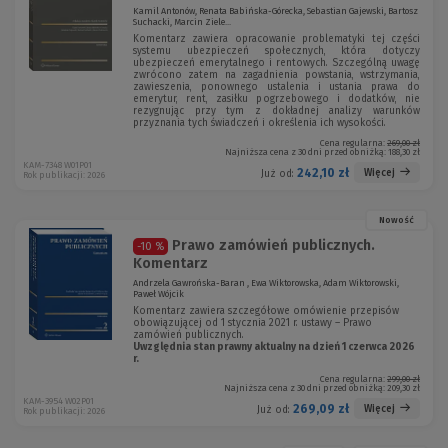
Kamil Antonów, Renata Babińska-Górecka, Sebastian Gajewski, Bartosz
Suchacki, Marcin Ziele...
Komentarz zawiera opracowanie problematyki tej części
systemu ubezpieczeń społecznych, która dotyczy
ubezpieczeń emerytalnego i rentowych. Szczególną uwagę
zwrócono zatem na zagadnienia powstania, wstrzymania,
zawieszenia, ponownego ustalenia i ustania prawa do
emerytur, rent, zasiłku pogrzebowego i dodatków, nie
rezygnując przy tym z dokładnej analizy warunków
przyznania tych świadczeń i określenia ich wysokości.
Cena regularna:
269,00 zł
Najniższa cena z 30 dni przed obniżką:
188,30 zł
KAM-7348 W01P01
242,10 zł
Więcej
Już od:
Rok publikacji: 2026
Nowość
Prawo zamówień publicznych.
-10 %
Komentarz
Andrzela Gawrońska-Baran , Ewa Wiktorowska, Adam Wiktorowski,
Paweł Wójcik
Komentarz zawiera szczegółowe omówienie przepisów
obowiązującej od 1 stycznia 2021 r. ustawy – Prawo
zamówień publicznych.
Uwzględnia stan prawny aktualny na dzień 1 czerwca 2026
r.
Cena regularna:
299,00 zł
Najniższa cena z 30 dni przed obniżką:
209,30 zł
KAM-3954 W02P01
269,09 zł
Więcej
Już od:
Rok publikacji: 2026