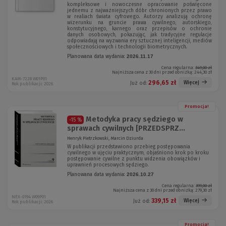
kompleksowe i nowoczesne opracowanie poświęcone
jednemu z najważniejszych dóbr chronionych przez prawo
w realiach świata cyfrowego. Autorzy analizują ochronę
wizerunku na gruncie prawa cywilnego, autorskiego,
konstytucyjnego, karnego oraz przepisów o ochronie
danych osobowych, pokazując, jak tradycyjne regulacje
odpowiadają na wyzwania ery sztucznej inteligencji, mediów
społecznościowych i technologii biometrycznych.
Planowana data wydania:
2026.11.17
Cena regularna:
349,00 zł
Najniższa cena z 30 dni przed obniżką:
244,30 zł
KAM-7228 W01P01
296,65 zł
Więcej
Już od:
Rok publikacji: 2026
Promocja!
Metodyka pracy sędziego w
-15 %
sprawach cywilnych [PRZEDSPRZ...
Henryk Pietrzkowski, Marcin Dziurda
W publikacji przedstawiono przebieg postępowania
cywilnego w ujęciu praktycznym, objaśniono krok po kroku
postępowanie cywilne z punktu widzenia obowiązków i
uprawnień procesowych sędziego.
Planowana data wydania:
2026.10.27
Cena regularna:
399,00 zł
Najniższa cena z 30 dni przed obniżką:
279,30 zł
NEX-0194 W09P01
339,15 zł
Więcej
Już od:
Rok publikacji: 2026
Promocja!