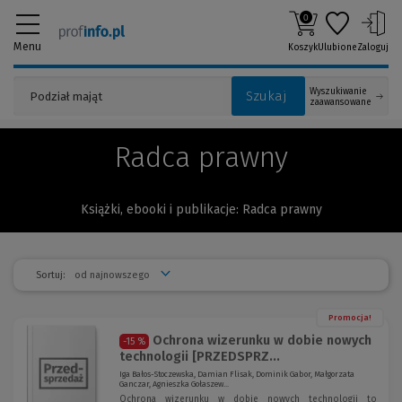
0
Menu
Koszyk
Ulubione
Zaloguj
Wyszukiwanie
Szukaj
zaawansowane
Radca prawny
Książki, ebooki i publikacje: Radca prawny
Sortuj:
Promocja!
Ochrona wizerunku w dobie nowych
-15 %
technologii [PRZEDSPRZ...
Iga Bałos-Stoczewska, Damian Flisak, Dominik Gabor, Małgorzata
Ganczar, Agnieszka Gołaszew...
Ochrona wizerunku w dobie nowych technologii to