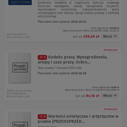
konkretne działania w organizacji. Autorzy omawiają
kluczowe wymagania, zasady zarządzania ryzykiem,
raportowanie incydentów, odpowiedzialność kadry
zarządzającej oraz sankcje, łącząc analizę prawną z praktyką
wdrożeniową.
Planowana data wydania:
2026.08.31
Cena regularna:
349,00 zł
Najniższa cena z 30 dni przed obniżką:
244,30 zł
KAM-7405 W01P01
296,65 zł
Więcej
Już od:
Rok publikacji: 2026
Promocja!
Kodeks pracy. Wynagrodzenia,
-15 %
urlopy i czas pracy. Ochro...
Stan prawny: 1 sierpnia 2026 roku
Planowana data wydania:
2026.08.28
Cena regularna:
99,00 zł
Najniższa cena z 30 dni przed obniżką:
99,00 zł
Wolters Kluwer Polska
KAM-0799 W44P01
84,16 zł
Więcej
Już od:
Rok publikacji: 2026
Promocja!
Wartości estetyczne i artystyczne w
-15 %
prawie [PRZEDSPRZED...