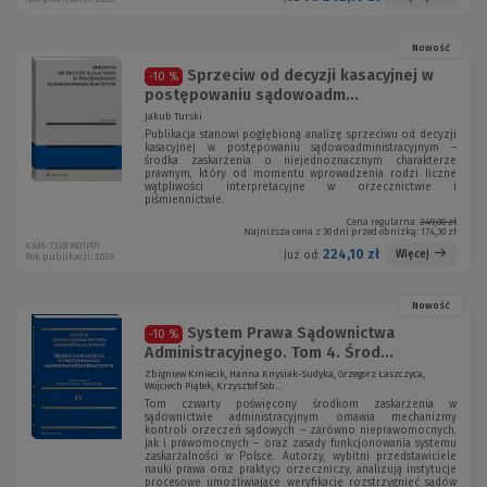
Nowość
Sprzeciw od decyzji kasacyjnej w
-10 %
postępowaniu sądowoadm...
Jakub Turski
Publikacja stanowi pogłębioną analizę sprzeciwu od decyzji
kasacyjnej w postępowaniu sądowoadministracyjnym –
środka zaskarżenia o niejednoznacznym charakterze
prawnym, który od momentu wprowadzenia rodzi liczne
wątpliwości interpretacyjne w orzecznictwie i
piśmiennictwie.
Cena regularna:
249,00 zł
Najniższa cena z 30 dni przed obniżką:
174,30 zł
KAM-7328 W01P01
224,10 zł
Więcej
Już od:
Rok publikacji: 2026
Nowość
System Prawa Sądownictwa
-10 %
Administracyjnego. Tom 4. Środ...
Zbigniew Kmiecik, Hanna Knysiak-Sudyka, Grzegorz Łaszczyca,
Wojciech Piątek, Krzysztof Sob...
Tom czwarty poświęcony środkom zaskarżenia w
sądownictwie administracyjnym omawia mechanizmy
kontroli orzeczeń sądowych – zarówno nieprawomocnych,
jak i prawomocnych – oraz zasady funkcjonowania systemu
zaskarżalności w Polsce. Autorzy, wybitni przedstawiciele
nauki prawa oraz praktycy orzeczniczy, analizują instytucje
procesowe umożliwiające weryfikację rozstrzygnięć sądów