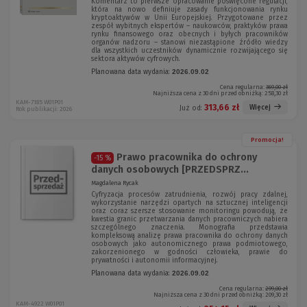
Komentarz to pierwsze opracowanie poświęcone regulacji,
która na nowo definiuje zasady funkcjonowania rynku
kryptoaktywów w Unii Europejskiej. Przygotowane przez
zespół wybitnych ekspertów – naukowców, praktyków prawa
rynku finansowego oraz obecnych i byłych pracowników
organów nadzoru – stanowi niezastąpione źródło wiedzy
dla wszystkich uczestników dynamicznie rozwijającego się
sektora aktywów cyfrowych.
Planowana data wydania:
2026.09.02
Cena regularna:
369,00 zł
Najniższa cena z 30 dni przed obniżką:
258,30 zł
KAM-7185 W01P01
313,66 zł
Więcej
Już od:
Rok publikacji: 2026
Promocja!
Prawo pracownika do ochrony
-15 %
danych osobowych [PRZEDSPRZ...
Magdalena Rycak
Cyfryzacja procesów zatrudnienia, rozwój pracy zdalnej,
wykorzystanie narzędzi opartych na sztucznej inteligencji
oraz coraz szersze stosowanie monitoringu powodują, że
kwestia granic przetwarzania danych pracowniczych nabiera
szczególnego znaczenia. Monografia przedstawia
kompleksową analizę prawa pracownika do ochrony danych
osobowych jako autonomicznego prawa podmiotowego,
zakorzenionego w godności człowieka, prawie do
prywatności i autonomii informacyjnej.
Planowana data wydania:
2026.09.02
Cena regularna:
299,00 zł
Najniższa cena z 30 dni przed obniżką:
209,30 zł
KAM-4922 W01P01