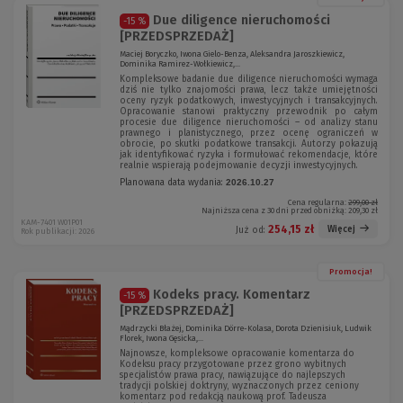
Due diligence nieruchomości
-15 %
[PRZEDSPRZEDAŻ]
Maciej Boryczko, Iwona Gielo-Benza, Aleksandra Jaroszkiewicz,
Dominika Ramirez-Wołkiewicz,...
Kompleksowe badanie due diligence nieruchomości wymaga
dziś nie tylko znajomości prawa, lecz także umiejętności
oceny ryzyk podatkowych, inwestycyjnych i transakcyjnych.
Opracowanie stanowi praktyczny przewodnik po całym
procesie due diligence nieruchomości – od analizy stanu
prawnego i planistycznego, przez ocenę ograniczeń w
obrocie, po skutki podatkowe transakcji. Autorzy pokazują
jak identyfikować ryzyka i formułować rekomendacje, które
realnie wspierają podejmowanie decyzji inwestycyjnych.
Planowana data wydania:
2026.10.27
Cena regularna:
299,00 zł
Najniższa cena z 30 dni przed obniżką:
209,30 zł
KAM-7401 W01P01
254,15 zł
Więcej
Już od:
Rok publikacji: 2026
Promocja!
Kodeks pracy. Komentarz
-15 %
[PRZEDSPRZEDAŻ]
Mądrzycki Błażej, Dominika Dörre-Kolasa, Dorota Dzienisiuk, Ludwik
Florek, Iwona Gęsicka,...
Najnowsze, kompleksowe opracowanie komentarza do
Kodeksu pracy przygotowane przez grono wybitnych
specjalistów prawa pracy, nawiązujące do najlepszych
tradycji polskiej doktryny, wyznaczonych przez ceniony
komentarz pod redakcją naukową prof. Tadeusza