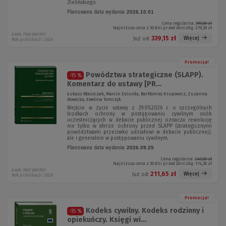
Zielińskiego.
Planowana data wydania:
2026.10.01
Cena regularna:
399,00 zł
Najniższa cena z 30 dni przed obniżką:
279,30 zł
KAM-7169 W01P01
339,15 zł
Więcej
Już od:
Rok publikacji: 2026
Promocja!
Powództwa strategiczne (SLAPP).
-15 %
Komentarz do ustawy [PR...
Łukasz Błaszczak, Marcin Dziurda, Bartłomiej Krupowicz, Zuzanna
Nowicka, Ewelina Tomczyk
Wejście w życie ustawy z 29.05.2026 r. o szczególnych
środkach ochrony w postępowaniu cywilnym osób
uczestniczących w debacie publicznej oznacza rewolucję
nie tylko w sferze ochrony przed SLAPP (strategicznymi
powództwami przeciwko udziałowi w debacie publicznej),
ale i generalnie w postępowaniu cywilnym.
Planowana data wydania:
2026.09.25
Cena regularna:
249,00 zł
Najniższa cena z 30 dni przed obniżką:
174,30 zł
KAM-7097 W01P01
211,65 zł
Więcej
Już od:
Rok publikacji: 2026
Promocja!
Kodeks cywilny. Kodeks rodzinny i
-15 %
opiekuńczy. Księgi wi...