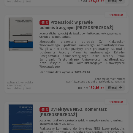
254,15 zł
Więcej
Już od:
Rok publikacji: 2026
Promocja!
Przeszłość w prawie
-15 %
administracyjnym [PRZEDSPRZEDAŻ]
Jolanta Blicharz, Maciej Błażewski, Dominika Cendrowicz, Agnieszka
Chrisidu-Budnik, Małgor...
Monografia prezentuje dorobek XVI Krakowsko-
Wrocławskiego Spotkania Naukowego Administratywistów.
Wzięli w nim udział praktycy oraz pracownicy naukowi i
doktoranci Katedry Prawa Administracyjnego, Katedry
Postępowania Administracyjnego oraz Katedry Prawa
Samorządu Terytorialnego Uniwersytetu Jagiellońskiego
oraz Instytutu Nauk Administracyjnych Uniwersytetu
Wrocławskiego.
Planowana data wydania:
2026.09.02
Cena regularna:
179,00 zł
Najniższa cena z 30 dni przed obniżką:
125,31 zł
Wolters Kluwer Polska
KAM-7210 W01P01
152,16 zł
Więcej
Już od:
Rok publikacji: 2026
Promocja!
Dyrektywa NIS2. Komentarz
-15 %
[PRZEDSPRZEDAŻ]
Agata Andruszkiewicz, Patrycja Bądek, Przemysław Barchan, Mariusz
Brzozowski, Adam Czubak,...
Praktyczny komentarz do dyrektywy NIS2, który pokazuje,
jak nowe obowiązki cyberbezpieczeństwa przełożyć na