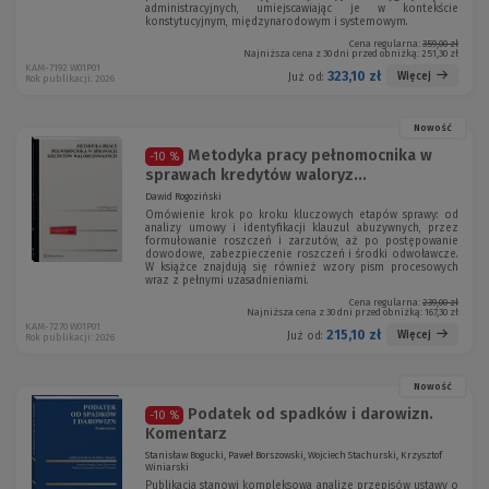
administracyjnych, umiejscawiając je w kontekście
konstytucyjnym, międzynarodowym i systemowym.
Cena regularna:
359,00 zł
Najniższa cena z 30 dni przed obniżką:
251,30 zł
KAM-7192 W01P01
323,10 zł
Więcej
Już od:
Rok publikacji: 2026
Nowość
Metodyka pracy pełnomocnika w
-10 %
sprawach kredytów waloryz...
Dawid Rogoziński
Omówienie krok po kroku kluczowych etapów sprawy: od
analizy umowy i identyfikacji klauzul abuzywnych, przez
formułowanie roszczeń i zarzutów, aż po postępowanie
dowodowe, zabezpieczenie roszczeń i środki odwoławcze.
W książce znajdują się również wzory pism procesowych
wraz z pełnymi uzasadnieniami.
Cena regularna:
239,00 zł
Najniższa cena z 30 dni przed obniżką:
167,30 zł
KAM-7270 W01P01
215,10 zł
Więcej
Już od:
Rok publikacji: 2026
Nowość
Podatek od spadków i darowizn.
-10 %
Komentarz
Stanisław Bogucki, Paweł Borszowski, Wojciech Stachurski, Krzysztof
Winiarski
Publikacja stanowi kompleksową analizę przepisów ustawy o