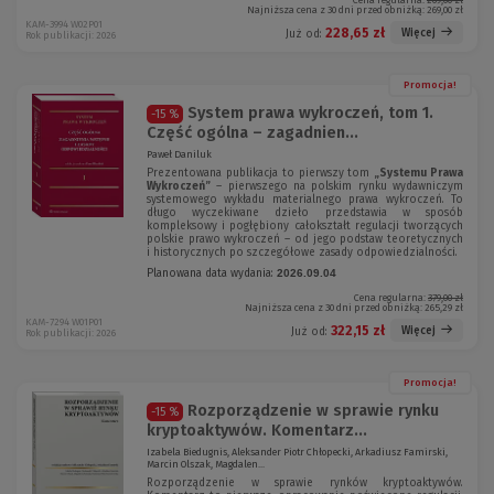
Cena regularna:
269,00 zł
Najniższa cena z 30 dni przed obniżką:
269,00 zł
KAM-3994 W02P01
228,65 zł
Więcej
Już od:
Rok publikacji: 2026
Promocja!
System prawa wykroczeń, tom 1.
-15 %
Część ogólna – zagadnien...
Paweł Daniluk
Prezentowana publikacja to pierwszy tom
„Systemu Prawa
Wykroczeń”
– pierwszego na polskim rynku wydawniczym
systemowego wykładu materialnego prawa wykroczeń. To
długo wyczekiwane dzieło przedstawia w sposób
kompleksowy i pogłębiony całokształt regulacji tworzących
polskie prawo wykroczeń – od jego podstaw teoretycznych
i historycznych po szczegółowe zasady odpowiedzialności.
Planowana data wydania:
2026.09.04
Cena regularna:
379,00 zł
Najniższa cena z 30 dni przed obniżką:
265,29 zł
KAM-7294 W01P01
322,15 zł
Więcej
Już od:
Rok publikacji: 2026
Promocja!
Rozporządzenie w sprawie rynku
-15 %
kryptoaktywów. Komentarz...
Izabela Biedugnis, Aleksander Piotr Chłopecki, Arkadiusz Famirski,
Marcin Olszak, Magdalen...
Rozporządzenie w sprawie rynków kryptoaktywów.