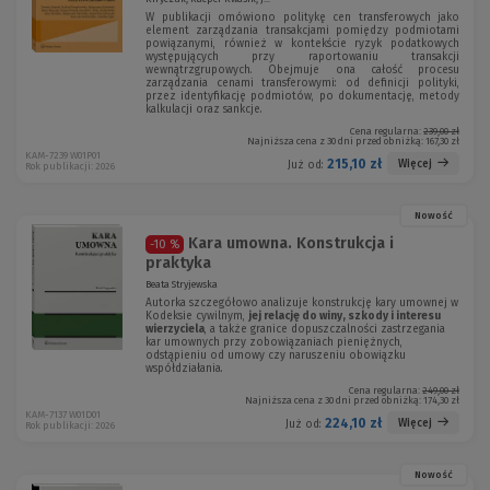
W publikacji omówiono politykę cen transferowych jako
element zarządzania transakcjami pomiędzy podmiotami
powiązanymi, również w kontekście ryzyk podatkowych
występujących przy raportowaniu transakcji
wewnątrzgrupowych. Obejmuje ona całość procesu
zarządzania cenami transferowymi: od definicji polityki,
przez identyfikację podmiotów, po dokumentację, metody
kalkulacji oraz sankcje.
Cena regularna:
239,00 zł
Najniższa cena z 30 dni przed obniżką:
167,30 zł
KAM-7239 W01P01
215,10 zł
Więcej
Już od:
Rok publikacji: 2026
Nowość
Kara umowna. Konstrukcja i
-10 %
praktyka
Beata Stryjewska
Autorka szczegółowo analizuje konstrukcję kary umownej w
Kodeksie cywilnym,
jej relację do winy, szkody i interesu
wierzyciela
, a także granice dopuszczalności zastrzegania
kar umownych przy zobowiązaniach pieniężnych,
odstąpieniu od umowy czy naruszeniu obowiązku
współdziałania.
Cena regularna:
249,00 zł
Najniższa cena z 30 dni przed obniżką:
174,30 zł
KAM-7137 W01D01
224,10 zł
Więcej
Już od:
Rok publikacji: 2026
Nowość