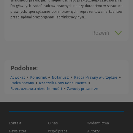
znajomości prawa, jak i umiejętności jego praktycznego zastosowania.
Do głównych zadań radców prawnych należy doradztwo w sprawach
prawnych, sporządzanie opinii prawnych, reprezentowanie klientów
przed sądami oraz organami administracyjnym...
Rozwiń
Podobne:
Adwokat
●
Komornik
●
Notariusz
●
Radca Prawny w urzędzie
●
Radca prawny
●
Rzecznik Praw Konsumenta
●
Rzeczoznawca nieruchomości
●
Zawody prawnicze
Kontakt
O nas
Wydawnictwa
Newsletter
Współpraca
Autorzy