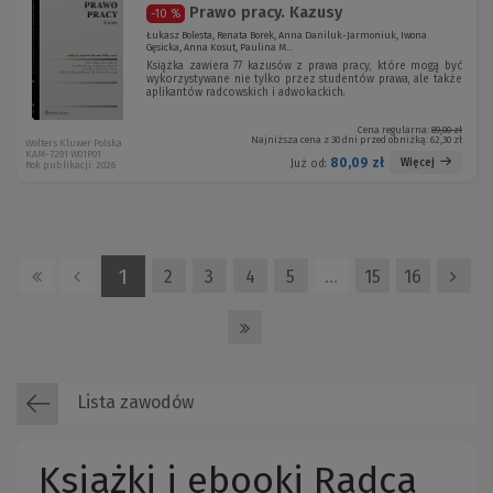
Prawo pracy. Kazusy
-10 %
Łukasz Bolesta, Renata Borek, Anna Daniluk-Jarmoniuk, Iwona
Gęsicka, Anna Kosut, Paulina M...
Książka zawiera 77 kazusów z prawa pracy, które mogą być
wykorzystywane nie tylko przez studentów prawa, ale także
aplikantów radcowskich i adwokackich.
Cena regularna:
89,00 zł
Najniższa cena z 30 dni przed obniżką:
62,30 zł
Wolters Kluwer Polska
KAM-7281 W01P01
80,09 zł
Więcej
Już od:
Rok publikacji: 2026
1
2
3
4
5
…
15
16
Lista zawodów
Książki i ebooki Radca