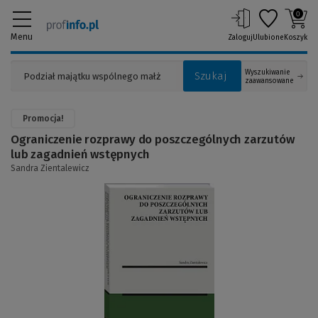
0
Menu
Zaloguj
Ulubione
Koszyk
Wyszukiwanie
Szukaj
zaawansowane
Promocja!
Ograniczenie rozprawy do poszczególnych zarzutów
lub zagadnień wstępnych
Sandra Zientalewicz
(Link
do
innej
strony)