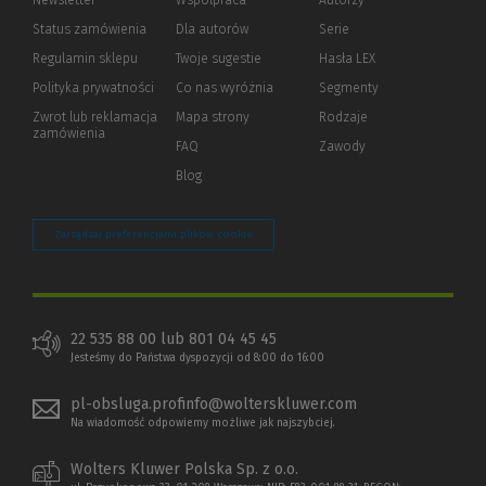
Newsletter
Współpraca
Autorzy
Status zamówienia
Dla autorów
(Nowe
(Link
Serie
okno)
do
Regulamin sklepu
Twoje sugestie
Hasła LEX
innej
strony)
Polityka prywatności
(Nowe
(Link
Co nas wyróżnia
Segmenty
okno)
do
Zwrot lub reklamacja
Mapa strony
Rodzaje
innej
zamówienia
strony)
FAQ
Zawody
Blog
Zarządzaj preferencjami plików cookie
22 535 88 00 lub 801 04 45 45
Jesteśmy do Państwa dyspozycji od 8:00 do 16:00
pl-obsluga.profinfo@wolterskluwer.com
Na wiadomość odpowiemy możliwe jak najszybciej.
Wolters Kluwer Polska Sp. z o.o.