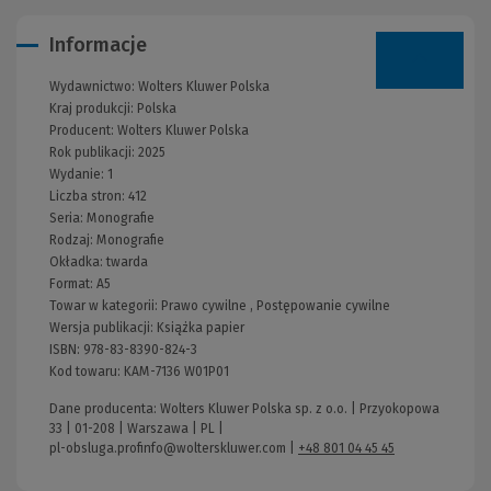
Informacje
Wydawnictwo:
Wolters Kluwer Polska
Kraj produkcji: Polska
Producent:
Wolters Kluwer Polska
Rok publikacji:
2025
Wydanie:
1
Liczba stron:
412
Seria:
Monografie
Rodzaj:
Monografie
Okładka:
twarda
Format:
A5
Towar w kategorii:
Prawo cywilne
,
Postępowanie cywilne
Wersja publikacji:
Książka papier
ISBN:
978-83-8390-824-3
Kod towaru:
KAM-7136 W01P01
Dane producenta: Wolters Kluwer Polska sp. z o.o. | Przyokopowa
33 | 01-208 | Warszawa | PL |
pl-obsluga.profinfo@wolterskluwer.com
|
+48 801 04 45 45