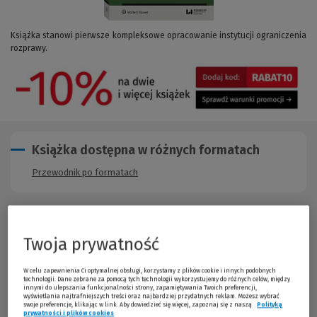
Książka stanowi pierwsze kompleksowe opracowanie instytucji ograniczenia
rozprawy.
Książka dostępna w różnych formatach
Przewodnik po formatach
Opis publikacji
Twoja prywatność
Książka stanowi pierwsze kompleksowe opracowanie
W celu zapewnienia Ci optymalnej obsługi, korzystamy z plików cookie i innych podobnych
technologii. Dane zebrane za pomocą tych technologii wykorzystujemy do różnych celów, między
innymi do ulepszania funkcjonalności strony, zapamiętywania Twoich preferencji,
instytucji ograniczenia rozprawy. Skupienie się przez sąd na
wyświetlania najtrafniejszych treści oraz najbardziej przydatnych reklam. Możesz wybrać
swoje preferencje, klikając w link. Aby dowiedzieć się więcej, zapoznaj się z naszą
Polityką
jednym lub kilku aspektach sprawy jest istotne z punktu widzenia
prywatności i plików cookies
(Nowe okno)
(Link do innej strony)