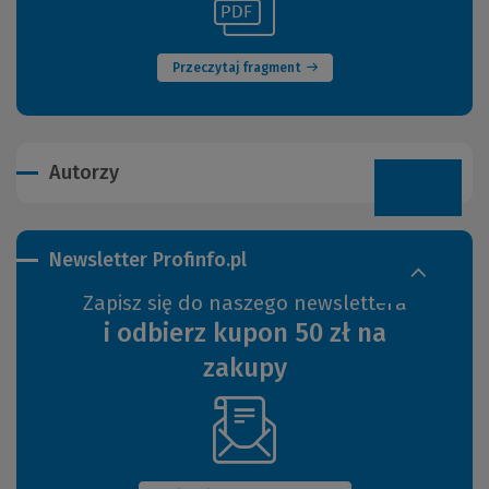
(Nowe
do
okno)
innej
strony)
Przeczytaj fragment
Autorzy
Newsletter Profinfo.pl
Zapisz się do naszego newslettera
i odbierz kupon 50 zł na
zakupy
(Nowe
okno)