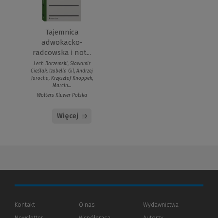
Tajemnica
adwokacko-
radcowska i not...
Lech Borzemski, Sławomir
Cieślak, Izabella Gil, Andrzej
Jarocha, Krzysztof Knoppek,
Marcin...
Wolters Kluwer Polska
Więcej
Kontakt
O nas
Wydawnictwa