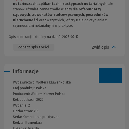
notariuszach, aplikantach i zastępcach notarialnych
, ale
stanowi również cenne źródło wiedzy dla
referendarzy
sądowych, adwokatów, radców prawnych, pośredników
nieruchomości
oraz wszystkich, którzy mają do czynienia z
czynnościami notarialnymi w praktyce.
Opis publikacji aktualny na dzień: 2025-07-17
Zwiń opis
Zobacz spis treści
Informacje
Wydawnictwo:
Wolters Kluwer Polska
Kraj produkcji: Polska
Producent:
Wolters Kluwer Polska
Rok publikacji:
2025
Wydanie:
2
Liczba stron:
716
Seria:
Komentarze praktyczne
Rodzaj:
Komentarz
Okładka:
twarda