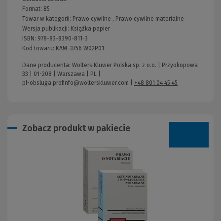
Format:
B5
Towar w kategorii:
Prawo cywilne
,
Prawo cywilne materialne
Wersja publikacji:
Książka papier
ISBN:
978-83-8390-811-3
Kod towaru:
KAM-3756 W02P01
Dane producenta: Wolters Kluwer Polska sp. z o.o. | Przyokopowa
33 | 01-208 | Warszawa | PL |
pl-obsluga.profinfo@wolterskluwer.com
|
+48 801 04 45 45
Zobacz produkt w pakiecie