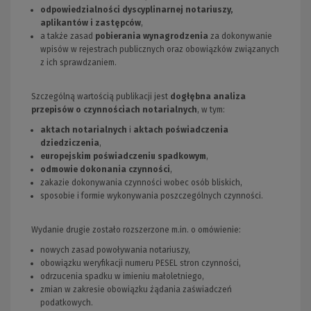
odpowiedzialności dyscyplinarnej notariuszy,
aplikantów i zastępców
,
a także zasad
pobierania wynagrodzenia
za dokonywanie
wpisów w rejestrach publicznych oraz obowiązków związanych
z ich sprawdzaniem.
Szczególną wartością publikacji jest
dogłębna analiza
przepisów o czynnościach notarialnych
, w tym:
aktach notarialnych
i
aktach poświadczenia
dziedziczenia
,
europejskim poświadczeniu spadkowym
,
odmowie dokonania czynności
,
zakazie dokonywania czynności wobec osób bliskich,
sposobie i formie wykonywania poszczególnych czynności.
Wydanie drugie zostało rozszerzone m.in. o omówienie:
nowych zasad powoływania notariuszy,
obowiązku weryfikacji numeru PESEL stron czynności,
odrzucenia spadku w imieniu małoletniego,
zmian w zakresie obowiązku żądania zaświadczeń
podatkowych.