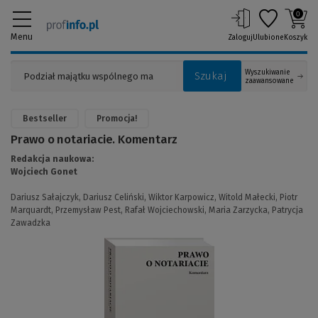
0
Menu
Zaloguj
Ulubione
Koszyk
Wyszukiwanie
Szukaj
zaawansowane
Bestseller
Promocja!
Prawo o notariacie. Komentarz
Redakcja naukowa:
Wojciech Gonet
Dariusz Sałajczyk,
Dariusz Celiński,
Wiktor Karpowicz,
Witold Małecki,
Piotr
Marquardt,
Przemysław Pest,
Rafał Wojciechowski,
Maria Zarzycka,
Patrycja
Zawadzka
(Link
do
innej
strony)