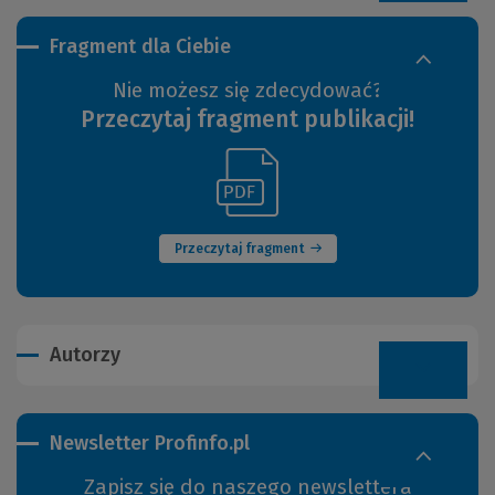
Fragment dla Ciebie
Nie możesz się zdecydować?
Przeczytaj fragment publikacji!
(Link
(Nowe
do
okno)
innej
strony)
Przeczytaj fragment
Autorzy
Newsletter Profinfo.pl
Zapisz się do naszego newslettera