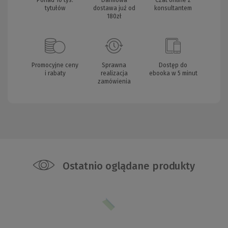
Ponad 10 tys.
Darmowa
Czat online z
tytułów
dostawa już od
konsultantem
180zł
Promocyjne ceny
Sprawna
Dostęp do
i rabaty
realizacja
ebooka w 5 minut
zamówienia
Ostatnio oglądane produkty