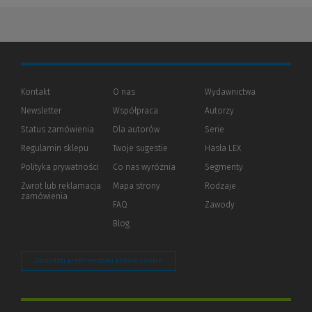
Kontakt
O nas
Wydawnictwa
Newsletter
Współpraca
Autorzy
Status zamówienia
Dla autorów
(Nowe
(Link
Serie
okno)
do
Regulamin sklepu
Twoje sugestie
Hasła LEX
innej
strony)
Polityka prywatności
(Nowe
(Link
Co nas wyróżnia
Segmenty
okno)
do
Zwrot lub reklamacja
Mapa strony
Rodzaje
innej
zamówienia
strony)
FAQ
Zawody
Blog
Zarządzaj preferencjami plików cookie