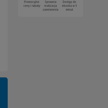
Promocyjne
Sprawna
Dostęp do
ceny i rabaty
realizacja
ebooka w 5
zamówienia
minut