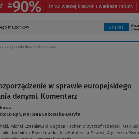
Wysz
Szukaj
zaaw
go zarządzania danymi. Komentarz
ozporządzenie w sprawie europejskiego
ania danymi. Komentarz
ukowa:
skorz-Ryń,
Marlena Sakowska-Baryła
mäki,
Michał Czerniawski,
Bogdan Fischer,
Krzysztof Izdebski,
Mariusz
inika Kuźnicka-Błaszkowska,
Iga Małobęcka-Szwast,
Agnieszka Pisko