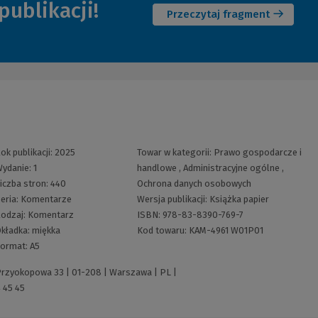
publikacji!
okno)
innej
Przeczytaj fragment
strony)
ok publikacji:
2025
Towar w kategorii:
Prawo gospodarcze i
ydanie:
1
handlowe
,
Administracyjne ogólne
,
iczba stron:
440
Ochrona danych osobowych
eria:
Komentarze
Wersja publikacji:
Książka papier
odzaj:
Komentarz
ISBN:
978-83-8390-769-7
kładka:
miękka
Kod towaru:
KAM-4961 W01P01
ormat:
A5
 Przyokopowa 33 | 01-208 | Warszawa | PL |
 45 45