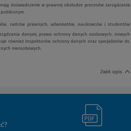
mają doświadczenie w prawnej obsłudze procesów zarządzania
 publicznym.
ziów, radców prawnych, adwokatów, naukowców i studentów
zarządzania danymi, prawa ochrony danych osobowych, nowych
esuje również inspektorów ochrony danych oraz specjalistów ds.
danych nieosobowych.
Zwiń opis
(Link
ać?
(Nowe
do