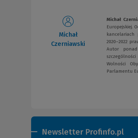
Michał Czerni
Europejskiej.
Michał
kancelariach 
2020–2022 pra
Czerniawski
Autor ponad
szczególnośc
Wolności Oby
Parlamentu Eu
Newsletter Profinfo.pl