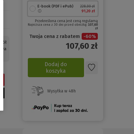
E-book (PDF i ePub)
228,00 zł
91,20 zł
Przekreślona cena jest ceną regularną
Najniższa cena z 30 dni przed obniżką:
107,60
zł
Twoja cena z rabatem
-
60
%
pół
107,60
zł
awa
Dodaj do
koszyka
Wysyłka w 48h
(Nowe
okno)