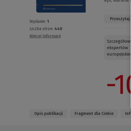
Ryń,
Marlena 
Przeczytaj
Wydanie:
1
Liczba stron:
440
Więcej informacji
Szczegółow
ekspertów 
europejski
Opis publikacji
Fragment dla Ciebie
In