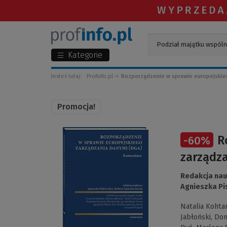
Kategorie
Jesteś tutaj:
Profinfo.pl
Rozporządzenie w sprawie europejskie
Promocja!
(Link
R
-
60
%
do
innej
zarządz
strony)
Redakcja na
Agnieszka Pi
Natalia Kohta
Jabłoński,
Dom