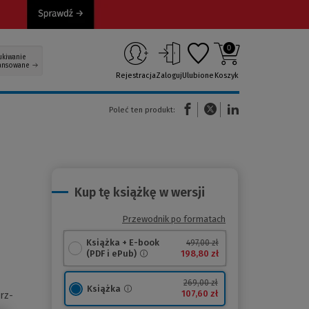
0
ukiwanie
ansowane
Rejestracja
Zaloguj
Ulubione
Koszyk
(Nowe okno)
(Link do innej strony)
(Link do innej strony)
Poleć ten produkt:
Kup tę książkę w wersji
Przewodnik po formatach
Książka + E-book
497,00 zł
198,80 zł
(PDF i ePub)
269,00 zł
Książka
107,60 zł
rz-