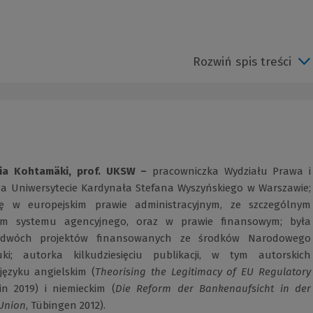
Rozwiń spis treści
lia Kohtamäki, prof. UKSW
–
pracowniczka Wydziału Prawa i
 na Uniwersytecie Kardynała Stefana Wyszyńskiego w Warszawie;
się w europejskim prawie administracyjnym, ze szczególnym
em systemu agencyjnego, oraz w prawie finansowym; była
m dwóch projektów finansowanych ze środków Narodowego
i; autorka kilkudziesięciu publikacji, w tym autorskich
języku angielskim (
Theorising the Legitimacy of EU Regulatory
lin 2019) i niemieckim (
Die Reform der Bankenaufsicht in der
Union
, Tübingen 2012).