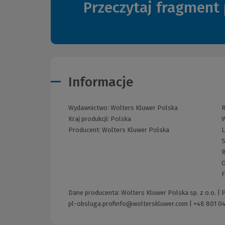
Przeczytaj fragment 
Informacje
Wydawnictwo:
Wolters Kluwer Polska
R
Kraj produkcji: Polska
W
Producent:
Wolters Kluwer Polska
L
S
R
O
F
Dane producenta: Wolters Kluwer Polska sp. z o.o. |
pl-obsluga.profinfo@wolterskluwer.com
|
+48 801 04