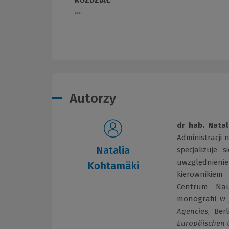
ROZDZIAŁ
...
Autorzy
dr hab. Nata
Administracji
Natalia
specjalizuje 
uwzględnieni
Kohtamäki
kierownikie
Centrum Nauk
monografii w 
Agencies
, Ber
Europäischen 