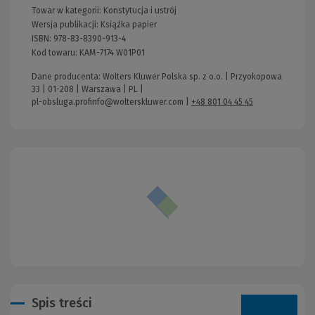
Towar w kategorii:
Konstytucja i ustrój
Wersja publikacji:
Książka papier
ISBN:
978-83-8390-913-4
Kod towaru:
KAM-7174 W01P01
Dane producenta: Wolters Kluwer Polska sp. z o.o. | Przyokopowa
33 | 01-208 | Warszawa | PL |
pl-obsluga.profinfo@wolterskluwer.com
|
+48 801 04 45 45
Spis treści