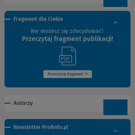
Fragment dla Ciebie
Nie możesz się zdecydować?
Przeczytaj fragment publikacji!
(Link
(Nowe
do
okno)
innej
strony)
Przeczytaj fragment
Autorzy
Newsletter Profinfo.pl