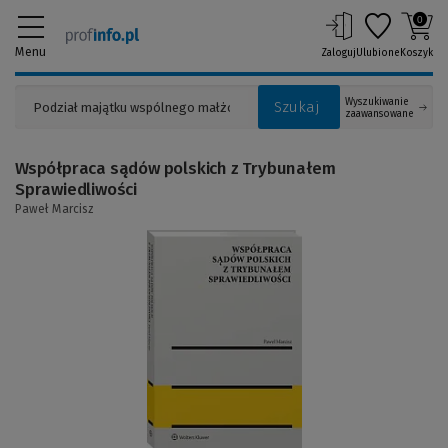
0
Menu
Zaloguj
Ulubione
Koszyk
Wyszukiwanie
Szukaj
zaawansowane
Współpraca sądów polskich z Trybunałem
Sprawiedliwości
Paweł Marcisz
(Link
do
innej
strony)