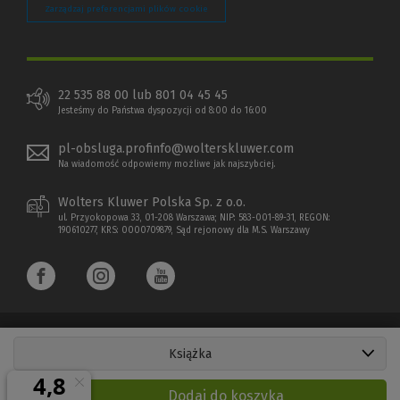
Zarządzaj preferencjami plików cookie
22 535 88 00 lub 801 04 45 45
Jesteśmy do Państwa dyspozycji od 8:00 do 16:00
pl-obsluga.profinfo@wolterskluwer.com
Na wiadomość odpowiemy możliwe jak najszybciej.
Wolters Kluwer Polska Sp. z o.o.
ul. Przyokopowa 33, 01-208 Warszawa; NIP: 583-001-89-31, REGON:
190610277, KRS: 0000709879, Sąd rejonowy dla M.S. Warszawy
Książka
Copyright 1997 - 2026 Wolters Kluwer Polska Sp. z o.o.
Dodaj do koszyka