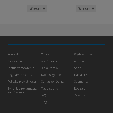
Więcej
Więcej
Kontakt
O nas
Wydawnictwa
Newsletter
Współpraca
Autorzy
Status zamówienia
Dla autorów
(Nowe
(Link
Serie
okno)
do
Regulamin sklepu
Twoje sugestie
Hasła LEX
innej
strony)
Polityka prywatności
(Nowe
(Link
Co nas wyróżnia
Segmenty
okno)
do
Zwrot lub reklamacja
Mapa strony
Rodzaje
innej
zamówienia
strony)
FAQ
Zawody
Blog