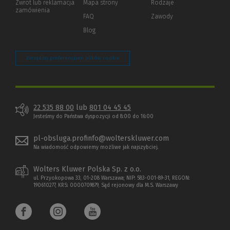
Zwrot lub reklamacja
Mapa strony
Rodzaje
innej
zamówienia
strony)
FAQ
Zawody
Blog
Zarządzaj preferencjami plików cookie
22 535 88 00
lub
801 04 45 45
Jesteśmy do Państwa dyspozycji od 8:00 do 16:00
pl-obsluga.profinfo@wolterskluwer.com
Na wiadomość odpowiemy możliwe jak najszybciej.
Wolters Kluwer Polska Sp. z o.o.
ul. Przyokopowa 33, 01-208 Warszawa; NIP: 583-001-89-31, REGON:
190610277, KRS: 0000709879, Sąd rejonowy dla M.S. Warszawy