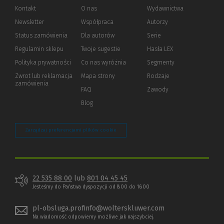
Kontakt
O nas
Wydawnictwa
Newsletter
Współpraca
Autorzy
Status zamówienia
Dla autorów
(Nowe
(Link
Serie
okno)
do
Regulamin sklepu
Twoje sugestie
Hasła LEX
innej
strony)
Polityka prywatności
(Nowe
(Link
Co nas wyróżnia
Segmenty
okno)
do
Zwrot lub reklamacja
Mapa strony
Rodzaje
innej
zamówienia
strony)
FAQ
Zawody
Blog
Zarządzaj preferencjami plików cookie
22 535 88 00
lub
801 04 45 45
Jesteśmy do Państwa dyspozycji od 8:00 do 16:00
pl-obsluga.profinfo@wolterskluwer.com
Na wiadomość odpowiemy możliwe jak najszybciej.