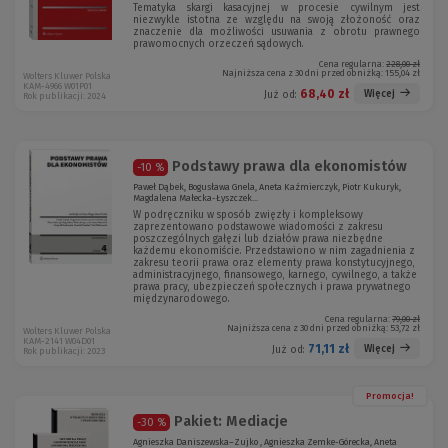
Tematyka skargi kasacyjnej w procesie cywilnym jest
niezwykle istotna ze względu na swoją złożoność oraz
znaczenie dla możliwości usuwania z obrotu prawnego
prawomocnych orzeczeń sądowych.
Cena regularna:
228,00 zł
Najniższa cena z 30 dni przed obniżką:
155,04 zł
Wolters Kluwer Polska
KAM-4966 W01P01
68,40 zł
Więcej
Już od:
Rok publikacji: 2024
Podstawy prawa dla ekonomistów
-10 %
Paweł Dąbek, Bogusława Gnela, Aneta Kaźmierczyk, Piotr Kukuryk,
Magdalena Małecka-Łyszczek...
W podręczniku w sposób zwięzły i kompleksowy
zaprezentowano podstawowe wiadomości z zakresu
poszczególnych gałęzi lub działów prawa niezbędne
każdemu ekonomiście. Przedstawiono w nim zagadnienia z
zakresu teorii prawa oraz elementy prawa konstytucyjnego,
administracyjnego, finansowego, karnego, cywilnego, a także
prawa pracy, ubezpieczeń społecznych i prawa prywatnego
międzynarodowego.
Cena regularna:
79,00 zł
Najniższa cena z 30 dni przed obniżką:
53,72 zł
Wolters Kluwer Polska
KAM-2141 W04D01
71,11 zł
Więcej
Już od:
Rok publikacji: 2023
Promocja!
Pakiet: Mediacje
-30 %
Agnieszka Daniszewska–Zujko , Agnieszka Zemke-Górecka, Aneta