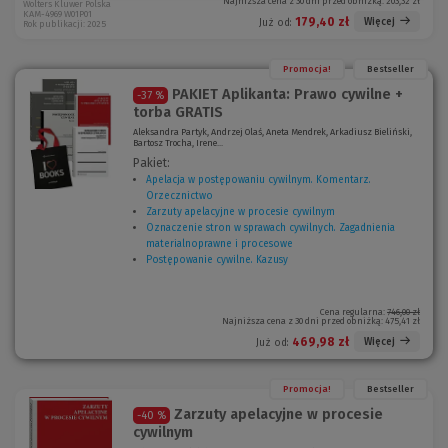
Najniższa cena z 30 dni przed obniżką:
203,32 zł
Wolters Kluwer Polska
KAM-4969 W01P01
179,40 zł
Więcej
Już od:
Rok publikacji: 2025
Promocja!
Bestseller
PAKIET Aplikanta: Prawo cywilne +
-37 %
torba GRATIS
Aleksandra Partyk, Andrzej Olaś, Aneta Mendrek, Arkadiusz Bieliński,
Bartosz Trocha, Irene...
Pakiet:
Apelacja w postępowaniu cywilnym. Komentarz.
Orzecznictwo
(
Zarzuty apelacyjne w procesie cywilnym
N
(
Oznaczenie stron w sprawach cywilnych. Zagadnienia
o
N
materialnoprawne i procesowe
w
(
o
Postępowanie cywilne. Kazusy
e
N
w
o
o
e
k
w
o
n
e
k
Cena regularna:
746,00 zł
Najniższa cena z 30 dni przed obniżką:
475,41 zł
o
o
n
)
k
o
469,98 zł
Więcej
Już od:
n
)
o
)
Promocja!
Bestseller
Zarzuty apelacyjne w procesie
-40 %
cywilnym