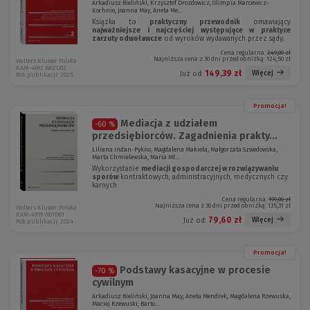
Arkadiusz Bieliński, Krzysztof Drozdowicz, Olimpia Marcewicz-
Kochnio, Joanna May, Aneta Me...
Książka to
praktyczny przewodnik
omawiający
najważniejsze i najczęściej występujące w praktyce
zarzuty odwoławcze
od wyroków wydawanych przez sądy.
Cena regularna:
249,00 zł
Najniższa cena z 30 dni przed obniżką:
124,50 zł
Wolters Kluwer Polska
KAM-4692 W02D02
149,39 zł
Więcej
Już od:
Rok publikacji: 2025
Promocja!
Mediacja z udziałem
-60 %
przedsiębiorców. Zagadnienia prakty...
Liliana Indan-Pykno, Magdalena Makieła, Małgorzata Szwedowska,
Marta Chmielewska, Maria Mł...
Wykorzystanie
mediacji gospodarczej w rozwiązywaniu
sporów
kon­traktowych, administracyjnych, medycznych czy
karnych
Cena regularna:
199,00 zł
Najniższa cena z 30 dni przed obniżką:
135,31 zł
Wolters Kluwer Polska
KAM-4919 W01D01
79,60 zł
Więcej
Już od:
Rok publikacji: 2024
Promocja!
Podstawy kasacyjne w procesie
-70 %
cywilnym
Arkadiusz Bieliński, Joanna May, Aneta Mendrek, Magdalena Rzewuska,
Maciej Rzewuski, Barto...