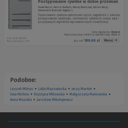
Postępowanie cywilne w dobie przemian
Paweł Banul, Marcin Białecki, Maciej Bieszczad, Adrian Borys,
Aleksandra Budniak-Rogala, S...
Opracowanie zawiera systemowe ujęcie zagadnień z zakresu
postępowania cywilnego, omówienie ostatnich zmian, wad i
pozytywnych aspektów wprowadzonych nowelizacji
Cena regularna:
189,00 zł
Najniższa cena z 30 dni przed obniżką:
189,00 zł
KAM-3257 W01P01
189,00 zł
Więcej
Już od:
Rok publikacji: 2017
Podobne:
Leszek Mitrus
●
Lidia Mazowiecka
●
Jerzy Martini
●
Ewa Michna
●
Krystyna Miłowska
●
Małgorzata Manowska
●
Anna Musiała
●
Jarosław Mikołajewicz