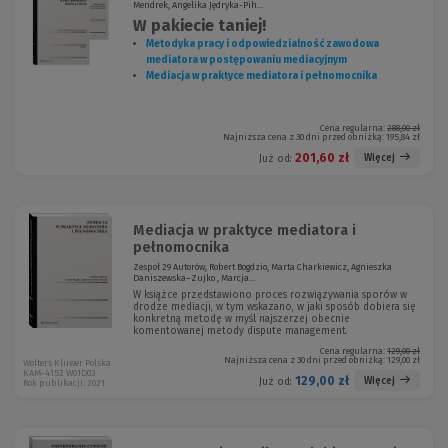
Mendrek, Angelika Jędryka-Pih...
W pakiecie taniej!
Metodyka pracy i odpowiedzialność zawodowa
mediatora w postępowaniu mediacyjnym
Mediacja w praktyce mediatora i pełnomocnika
Cena regularna:
288,00 zł
Najniższa cena z 30 dni przed obniżką:
195,84 zł
201,60 zł
Więcej
Już od:
Mediacja w praktyce mediatora i
pełnomocnika
Zespoł 29 Autorów, Robert Bogdzio, Marta Charkiewicz, Agnieszka
Daniszewska–Zujko , Marcja...
W książce przedstawiono proces rozwiązywania sporów w
drodze mediacji, w tym wskazano, w jaki sposób dobiera się
konkretną metodę w myśl najszerzej obecnie
komentowanej metody dispute management.
Cena regularna:
129,00 zł
Najniższa cena z 30 dni przed obniżką:
129,00 zł
Wolters Kluwer Polska
KAM-4152 W01D03
129,00 zł
Więcej
Już od:
Rok publikacji: 2021