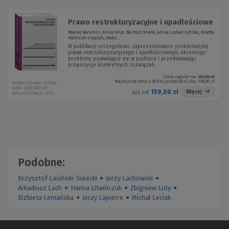
Prawo restrukturyzacyjne i upadłościowe
Maciej Geromin, Anna Gnys, Bartosz Groele, Anna Ludwiczyńska, Anetta
Malmuk-Cieplak, Aleks...
W publikacji szczegółowo zaprezentowano problematykę
prawa restrukturyzacyjnego i upadłościowego, akcentując
problemy pojawiające się w praktyce i przedstawiając
propozycje konkretnych rozwiązań.
Cena regularna:
159,00 zł
Najniższa cena z 30 dni przed obniżką:
159,00 zł
Wolters Kluwer Polska
KAM-2950 W02Z01
159,00 zł
Więcej
Już od:
Rok publikacji: 2020
Podobne:
Krzysztof Lasiński-Sulecki
●
Jerzy Lachowski
●
Arkadiusz Lach
●
Hanna Litwińczuk
●
Zbigniew Luty
●
Elżbieta Lemańska
●
Jerzy Lapierre
●
Michał Leciak