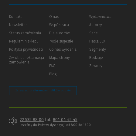
Kontakt
O nas
Wydawnictwa
Newsletter
Współpraca
Autorzy
Status zamówienia
Dla autorów
(Nowe
(Link
Serie
okno)
do
Regulamin sklepu
Twoje sugestie
Hasła LEX
innej
strony)
Polityka prywatności
(Nowe
(Link
Co nas wyróżnia
Segmenty
okno)
do
Zwrot lub reklamacja
Mapa strony
Rodzaje
innej
zamówienia
strony)
FAQ
Zawody
Blog
Zarządzaj preferencjami plików cookie
22 535 88 00
lub
801 04 45 45
Jesteśmy do Państwa dyspozycji od 8:00 do 16:00