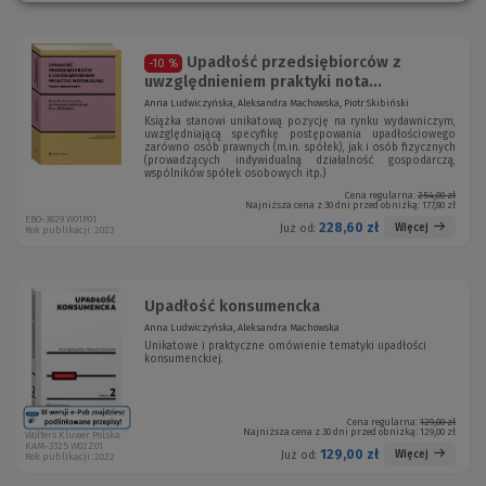
o
n
)
o
)
Upadłość przedsiębiorców z
-10 %
uwzględnieniem praktyki nota...
Anna Ludwiczyńska, Aleksandra Machowska, Piotr Skibiński
Książka stanowi unikatową pozycję na rynku wydawniczym,
uwzględniającą specyfikę postępowania upadłościowego
zarówno osób prawnych (m.in. spółek), jak i osób fizycznych
(prowadzących indywidualną działalność gospodarczą,
wspólników spółek osobowych itp.)
Cena regularna:
254,00 zł
Najniższa cena z 30 dni przed obniżką:
177,80 zł
EBO-3829 W01P01
228,60 zł
Więcej
Już od:
Rok publikacji: 2023
Upadłość konsumencka
Anna Ludwiczyńska, Aleksandra Machowska
Unikatowe i praktyczne omówienie tematyki upadłości
konsumenckiej.
Cena regularna:
129,00 zł
Najniższa cena z 30 dni przed obniżką:
129,00 zł
Wolters Kluwer Polska
KAM-3325 W02Z01
129,00 zł
Więcej
Już od:
Rok publikacji: 2022