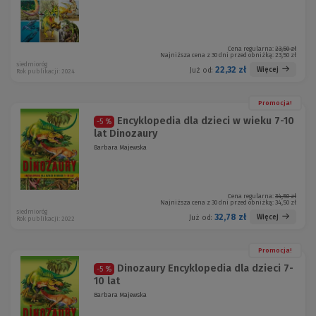
Cena regularna:
23,50 zł
Najniższa cena z 30 dni przed obniżką:
23,50 zł
siedmioróg
22,32 zł
Więcej
Już od:
Rok publikacji: 2024
Promocja!
Encyklopedia dla dzieci w wieku 7-10
-5 %
lat Dinozaury
Barbara Majewska
Cena regularna:
34,50 zł
Najniższa cena z 30 dni przed obniżką:
34,50 zł
siedmioróg
32,78 zł
Więcej
Już od:
Rok publikacji: 2022
Promocja!
Dinozaury Encyklopedia dla dzieci 7-
-5 %
10 lat
Barbara Majewska