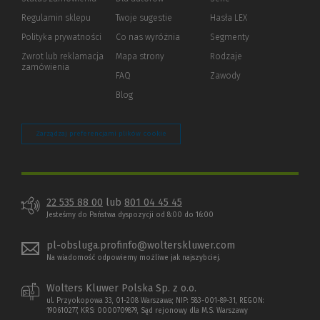
okno)
do
Regulamin sklepu
Twoje sugestie
Hasła LEX
innej
strony)
Polityka prywatności
(Nowe
(Link
Co nas wyróżnia
Segmenty
okno)
do
Zwrot lub reklamacja
Mapa strony
Rodzaje
innej
zamówienia
strony)
FAQ
Zawody
Blog
Zarządzaj preferencjami plików cookie
22 535 88 00
lub
801 04 45 45
Jesteśmy do Państwa dyspozycji od 8:00 do 16:00
pl-obsluga.profinfo@wolterskluwer.com
Na wiadomość odpowiemy możliwe jak najszybciej.
Wolters Kluwer Polska Sp. z o.o.
ul. Przyokopowa 33, 01-208 Warszawa; NIP: 583-001-89-31, REGON:
190610277, KRS: 0000709879, Sąd rejonowy dla M.S. Warszawy