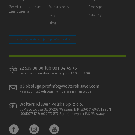
okno)
do
Zwrot lub reklamacja
Mapa strony
Rodzaje
innej
zamówienia
strony)
FAQ
Zawody
Blog
Zarządzaj preferencjami plików cookie
22 535 88 00 lub 801 04 45 45
Jesteśmy do Państwa dyspozycji od 8:00 do 16:00
pl-obsluga.profinfo@wolterskluwer.com
Na wiadomość odpowiemy możliwe jak najszybciej.
Wolters Kluwer Polska Sp. z o.o.
ul. Przyokopowa 33, 01-208 Warszawa; NIP: 583-001-89-31, REGON:
190610277, KRS: 0000709879, Sąd rejonowy dla M.S. Warszawy