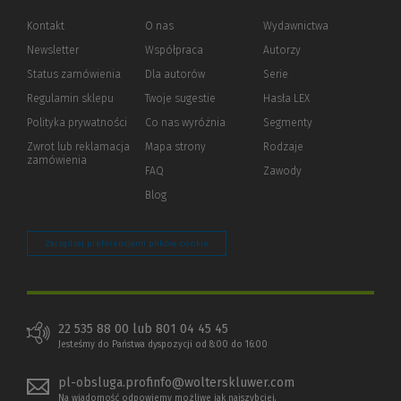
Kontakt
O nas
Wydawnictwa
Newsletter
Współpraca
Autorzy
Status zamówienia
Dla autorów
(Nowe
(Link
Serie
okno)
do
Regulamin sklepu
Twoje sugestie
Hasła LEX
innej
strony)
Polityka prywatności
(Nowe
(Link
Co nas wyróżnia
Segmenty
okno)
do
Zwrot lub reklamacja
Mapa strony
Rodzaje
innej
zamówienia
strony)
FAQ
Zawody
Blog
Zarządzaj preferencjami plików cookie
22 535 88 00 lub 801 04 45 45
Jesteśmy do Państwa dyspozycji od 8:00 do 16:00
pl-obsluga.profinfo@wolterskluwer.com
Na wiadomość odpowiemy możliwe jak najszybciej.