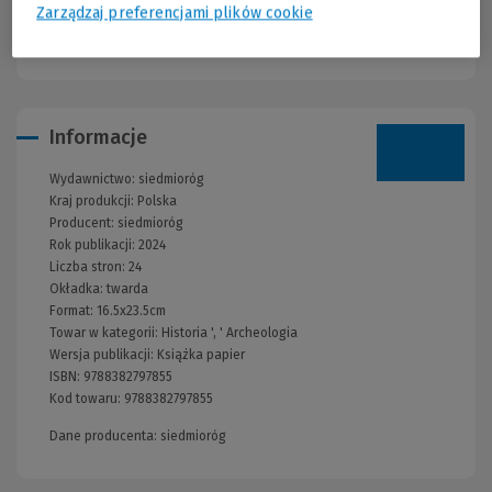
Zarządzaj preferencjami plików cookie
dla każdego ucznia pragnącego poszerzyć horyzonty posiadanej
wiedzy.
Informacje
Wydawnictwo:
siedmioróg
Kraj produkcji: Polska
Producent:
siedmioróg
Rok publikacji:
2024
Liczba stron:
24
Okładka:
twarda
Format:
16.5x23.5cm
Towar w kategorii:
Historia
', '
Archeologia
Wersja publikacji:
Książka papier
ISBN:
9788382797855
Kod towaru:
9788382797855
Dane producenta: siedmioróg