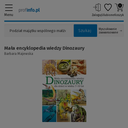
0
Menu
Zaloguj
Ulubione
Koszyk
Wyszukiwanie
Szukaj
zaawansowane
Mała encyklopedia wiedzy Dinozaury
Barbara Majewska
(Link
do
innej
strony)