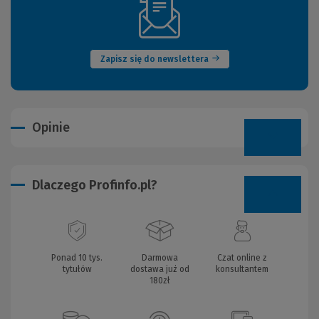
(Nowe
okno)
Zapisz się do newslettera
Opinie
Dlaczego Profinfo.pl?
Ponad 10 tys.
Darmowa
Czat online z
tytułów
dostawa już od
konsultantem
180zł