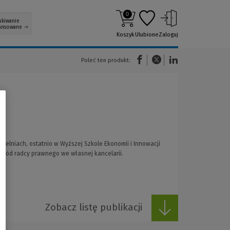
0
ukiwanie
ansowane
Koszyk
Ulubione
Zaloguj
(Nowe okno)
(Link do innej strony)
(Link do innej strony)
Poleć ten produkt:
zelniach, ostatnio w Wyższej Szkole Ekonomii i Innowacji
awód radcy prawnego we własnej kancelarii.
Zobacz listę publikacji