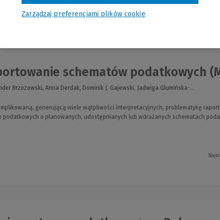
Zarządzaj preferencjami plików cookie
nia
ortowanie schematów podatkowych (
nder Brzozowski, Anna Derdak, Dominik J. Gajewski, Jadwiga Glumińska-...
omplikowaną, generującą wiele wątpliwości interpretacyjnych, problematykę ra
w podatkowych o planowanych, udostępnianych lub wdrażanych schematach poda
Najn