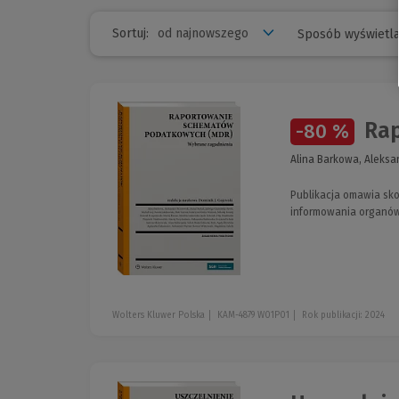
Sortuj:
Sposób wyświetla
Rap
-80 %
Alina Barkowa, Aleksa
Publikacja omawia sk
informowania organó
Wolters Kluwer Polska
KAM-4879 W01P01
Rok publikacji: 2024