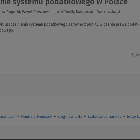
enie systemu podatkowego w Polsce
sław Bogucki, Paweł Borszowski, Jacek Brolik, Małgorzata Dankowska, A...
ki uszczelniania systemu podatkowego zarówno z punktu widzenia prawa podatko
odowego.
Najniż
iusz Lach
●
Hanna Litwińczuk
●
Zbigniew Luty
●
Elżbieta Lemańska
●
Jerzy L