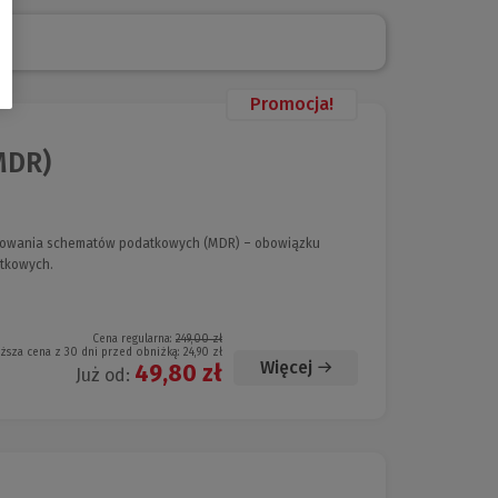
Promocja!
MDR)
portowania schematów podatkowych (MDR) – obowiązku
tkowych.
Cena regularna:
249,00 zł
iższa cena z 30 dni przed obniżką:
24,90 zł
Więcej
49,80 zł
Już od: