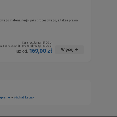
wego materialnego, jak i procesowego, a także prawa
Cena regularna:
169,00 zł
sza cena z 30 dni przed obniżką:
169,00 zł
Więcej
169,00 zł
Już od:
apierre
●
Michał Leciak