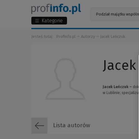
Kategorie
Jesteś tutaj:
Profinfo.pl
Autorzy
Jacek Leńczuk
Jacek
Jacek Leńczuk –
dokt
w Lublinie; specjali
Lista autorów