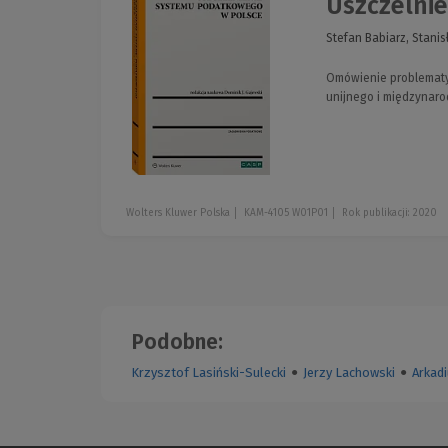
Uszczelni
Stefan Babiarz, Stani
Omówienie problematy
unijnego i międzynar
Wolters Kluwer Polska
KAM-4105 W01P01
Rok publikacji: 2020
Podobne:
Krzysztof Lasiński-Sulecki
●
Jerzy Lachowski
●
Arkad