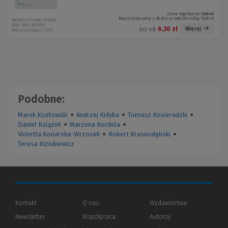
Cena regularna:
9,00 zł
Najniższa cena z 30 dni przed obniżką:
9,00 zł
Wolters Kluwer Polska
EBO-1005 W01P01
6,30 zł
Więcej
Już od:
Rok publikacji: 2013
Podobne:
Marek Kozłowski
●
Andrzej Kidyba
●
Tomasz Kosieradzki
●
Daniel Książek
●
Marzena Kordela
●
Violetta Konarska-Wrzosek
●
Robert Krasnodębski
●
Teresa Kiziukiewicz
Kontakt
O nas
Wydawnictwa
Newsletter
Współpraca
Autorzy