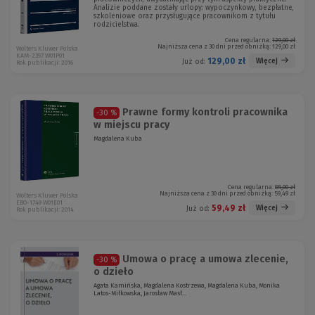
Analizie poddane zostały urlopy: wypoczynkowy, bezpłatne,
szkoleniowe oraz przysługujące pracownikom z tytułu
rodzicielstwa.
Cena regularna:
129,00 zł
Najniższa cena z 30 dni przed obniżką:
129,00 zł
Wolters Kluwer Polska
KAM-2397 W01P01
129,00 zł
Więcej
Już od:
Rok publikacji: 2016
Prawne formy kontroli pracownika
-30 %
w miejscu pracy
Magdalena Kuba
Cena regularna:
85,00 zł
Najniższa cena z 30 dni przed obniżką:
59,49 zł
Wolters Kluwer Polska
EBO-1749 W01E01
59,49 zł
Więcej
Już od:
Rok publikacji: 2014
Umowa o pracę a umowa zlecenie,
-30 %
o dzieło
Agata Kamińska, Magdalena Kostrzewa, Magdalena Kuba, Monika
Latos-Miłkowska, Jarosław Masł...