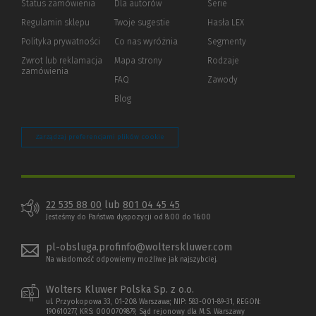
Status zamówienia
Dla autorów
(Nowe
(Link
Serie
okno)
do
Regulamin sklepu
Twoje sugestie
Hasła LEX
innej
strony)
Polityka prywatności
(Nowe
(Link
Co nas wyróżnia
Segmenty
okno)
do
Zwrot lub reklamacja
Mapa strony
Rodzaje
innej
zamówienia
strony)
FAQ
Zawody
Blog
Zarządzaj preferencjami plików cookie
22 535 88 00
lub
801 04 45 45
Jesteśmy do Państwa dyspozycji od 8:00 do 16:00
pl-obsluga.profinfo@wolterskluwer.com
Na wiadomość odpowiemy możliwe jak najszybciej.
Wolters Kluwer Polska Sp. z o.o.
ul. Przyokopowa 33, 01-208 Warszawa; NIP: 583-001-89-31, REGON:
190610277, KRS: 0000709879, Sąd rejonowy dla M.S. Warszawy