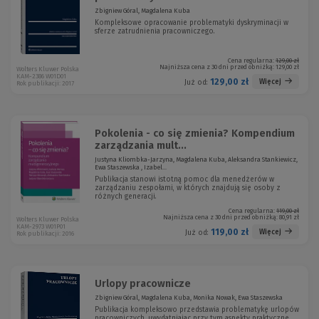
Zbigniew Góral, Magdalena Kuba
Kompleksowe opracowanie problematyki dyskryminacji w
sferze zatrudnienia pracowniczego.
Cena regularna:
129,00 zł
Najniższa cena z 30 dni przed obniżką:
129,00 zł
Wolters Kluwer Polska
KAM-2386 W01D01
129,00 zł
Więcej
Już od:
Rok publikacji: 2017
Pokolenia - co się zmienia? Kompendium
zarządzania mult...
Justyna Kliombka-Jarzyna, Magdalena Kuba, Aleksandra Stankiewicz,
Ewa Staszewska , Izabel...
Publikacja stanowi istotną pomoc dla menedżerów w
zarządzaniu zespołami, w których znajdują się osoby z
różnych generacji.
Cena regularna:
119,00 zł
Najniższa cena z 30 dni przed obniżką:
80,91 zł
Wolters Kluwer Polska
KAM-2973 W01P01
119,00 zł
Więcej
Już od:
Rok publikacji: 2016
Urlopy pracownicze
Zbigniew Góral, Magdalena Kuba, Monika Nowak, Ewa Staszewska
Publikacja kompleksowo przedstawia problematykę urlopów
pracowniczych, uwydatniając przy tym aspekty praktyczne.