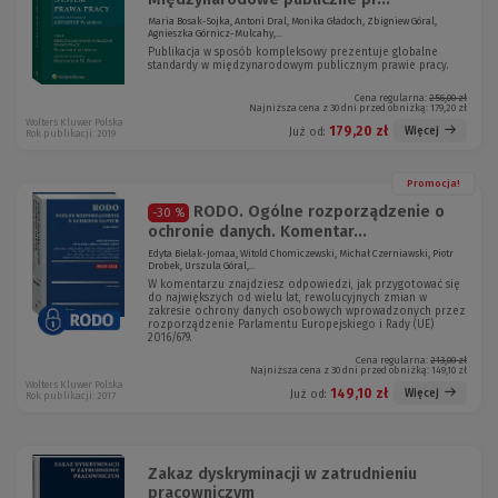
Maria Bosak-Sojka, Antoni Dral, Monika Gładoch, Zbigniew Góral,
Agnieszka Górnicz-Mulcahy,...
Publikacja w sposób kompleksowy prezentuje globalne
standardy w międzynarodowym publicznym prawie pracy.
Cena regularna:
256,00 zł
Najniższa cena z 30 dni przed obniżką:
179,20 zł
Wolters Kluwer Polska
179,20 zł
Więcej
Już od:
Rok publikacji: 2019
Promocja!
RODO. Ogólne rozporządzenie o
-30 %
ochronie danych. Komentar...
Edyta Bielak-Jomaa, Witold Chomiczewski, Michał Czerniawski, Piotr
Drobek, Urszula Góral,...
W komentarzu znajdziesz odpowiedzi, jak przygotować się
do największych od wielu lat, rewolucyjnych zmian w
zakresie ochrony danych osobowych wprowadzonych przez
rozporządzenie Parlamentu Europejskiego i Rady (UE)
2016/679.
Cena regularna:
213,00 zł
Najniższa cena z 30 dni przed obniżką:
149,10 zł
Wolters Kluwer Polska
149,10 zł
Więcej
Już od:
Rok publikacji: 2017
Zakaz dyskryminacji w zatrudnieniu
pracowniczym