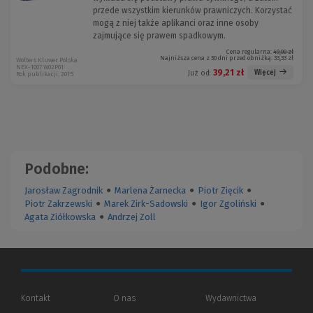
przede wszystkim kierunków prawniczych. Korzystać
mogą z niej także aplikanci oraz inne osoby
zajmujące się prawem spadkowym.
Cena regularna:
49,00 zł
Najniższa cena z 30 dni przed obniżką:
33,33 zł
Wolters Kluwer Polska
NEX-1007 W02P01
39,21 zł
Więcej
Już od:
Rok publikacji: 2015
Podobne:
Jarosław Zagrodnik
●
Marlena Żarnecka
●
Piotr Zięcik
●
Piotr Zakrzewski
●
Marek Zirk-Sadowski
●
Igor Zgoliński
●
Agata Ziółkowska
●
Andrzej Zoll
Kontakt
O nas
Wydawnictwa