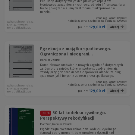
Publikacja dotyczy wszystkich prawnych aspektów
tytułowego zagadnienia - ochrony, obrotu i finansowania, a
także powiązania z innymi stronami funkcjonowania
uczelni.
Cena regularna:
129,00 zł
Najniższa cena z 30 dni przed obniżką:
129,00 zł
Wolters Kluwer Polska
KAM-2977 W01P01
129,00 zł
Więcej
Już od:
Rok publikacji: 2017
Egzekucja z majątku spadkowego.
Ograniczona i nieograni...
Mariusz Załucki
Kompleksowe omówienie nowych zagadnień dotyczących
zarówno przepisów, które w istotny sposób zmieniają
zasady przyjęcia spadku oraz odpowiedzialności za długi
spadkowe, jak i innych z zakresu prawa spadkowego.
Cena regularna:
129,00 zł
Najniższa cena z 30 dni przed obniżką:
129,00 zł
Wolters Kluwer Polska
KAM-2926 W01P01
129,00 zł
Więcej
Już od:
Rok publikacji: 2016
50 lat kodeksu cywilnego.
-30 %
Perspektywy rekodyfikacji
Piotr Stec, Mariusz Załucki
Pięćdziesiąta rocznica uchwalenia kodeksu cywilnego
stanowi dobry moment do wznowienia dyskusji nad