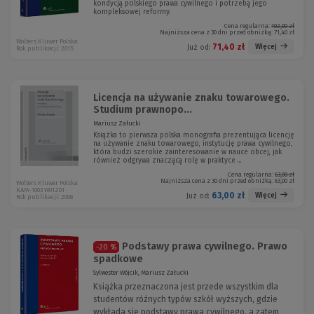
kondycją polskiego prawa cywilnego i potrzebą jego
kompleksowej reformy.
Cena regularna:
102,00 zł
Najniższa cena z 30 dni przed obniżką:
71,40 zł
Wolters Kluwer Polska
71,40 zł
Więcej
Już od:
Rok publikacji: 2015
Licencja na używanie znaku towarowego.
Studium prawnopo...
Mariusz Załucki
Książka to pierwsza polska monografia prezentująca licencję
na używanie znaku towarowego, instytucję prawa cywilnego,
która budzi szerokie zainteresowanie w nauce obcej, jak
również odgrywa znaczącą rolę w praktyce ...
Cena regularna:
63,00 zł
Najniższa cena z 30 dni przed obniżką:
63,00 zł
Wolters Kluwer Polska
KAM-1003 W01Z01
63,00 zł
Więcej
Już od:
Rok publikacji: 2008
Podstawy prawa cywilnego. Prawo
-20 %
spadkowe
Sylwester Wójcik, Mariusz Załucki
Książka przeznaczona jest przede wszystkim dla
studentów różnych typów szkół wyższych, gdzie
wykłada się podstawy prawa cywilnego, a zatem