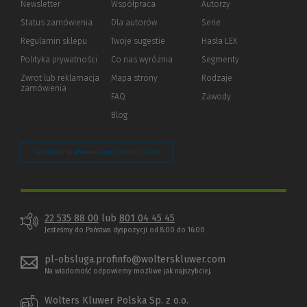
Newsletter
Współpraca
Autorzy
Status zamówienia
Dla autorów
(Nowe
(Link
Serie
okno)
do
Regulamin sklepu
Twoje sugestie
Hasła LEX
innej
strony)
Polityka prywatności
(Nowe
(Link
Co nas wyróżnia
Segmenty
okno)
do
Zwrot lub reklamacja
Mapa strony
Rodzaje
innej
zamówienia
strony)
FAQ
Zawody
Blog
Zarządzaj preferencjami plików cookie
22 535 88 00
lub
801 04 45 45
Jesteśmy do Państwa dyspozycji od 8:00 do 16:00
pl-obsluga.profinfo@wolterskluwer.com
Na wiadomość odpowiemy możliwe jak najszybciej.
Wolters Kluwer Polska Sp. z o.o.