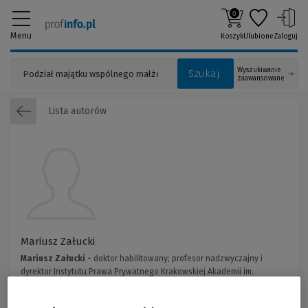
0
Menu
Koszyk
Ulubione
Zaloguj
Wyszukiwanie
Szukaj
zaawansowane
Lista autorów
Mariusz Załucki
Mariusz Załucki -
doktor habilitowany; profesor nadzwyczajny i
dyrektor Instytutu Prawa Prywatnego Krakowskiej Akademii im.
Andrzeja Frycza Modrzewskiego; adwokat; autor ponad stu publikacji z
zakresu prawa prywatnego.