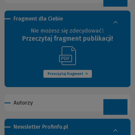
Fragment dla Ciebie
Nie możesz się zdecydować?
Przeczytaj fragment publikacji!
(Link
(Nowe
do
okno)
innej
strony)
Przeczytaj fragment
Autorzy
Newsletter Profinfo.pl