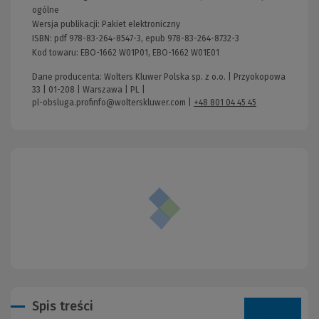
ogólne
Wersja publikacji:
Pakiet elektroniczny
ISBN:
pdf 978-83-264-8547-3, epub 978-83-264-8732-3
Kod towaru:
EBO-1662 W01P01, EBO-1662 W01E01
Dane producenta: Wolters Kluwer Polska sp. z o.o. | Przyokopowa
33 | 01-208 | Warszawa | PL |
pl-obsluga.profinfo@wolterskluwer.com
|
+48 801 04 45 45
Spis treści