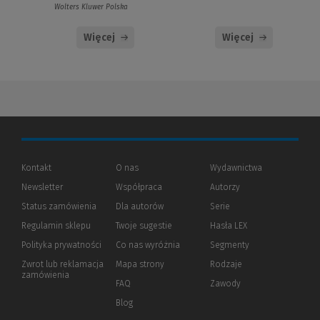
Wolters Kluwer Polska
Więcej
Więcej
Kontakt
O nas
Wydawnictwa
Newsletter
Współpraca
Autorzy
Status zamówienia
Dla autorów
(Nowe
(Link
Serie
okno)
do
Regulamin sklepu
Twoje sugestie
Hasła LEX
innej
strony)
Polityka prywatności
(Nowe
(Link
Co nas wyróżnia
Segmenty
okno)
do
Zwrot lub reklamacja
Mapa strony
Rodzaje
innej
zamówienia
strony)
FAQ
Zawody
Blog