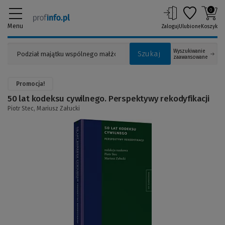
0
Menu
Zaloguj
Ulubione
Koszyk
Wyszukiwanie
Szukaj
zaawansowane
Promocja!
50 lat kodeksu cywilnego. Perspektywy rekodyfikacji
Piotr Stec,
Mariusz Załucki
(Link
do
innej
strony)