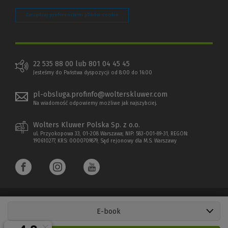
Zarządzaj preferencjami plików cookie
22 535 88 00 lub 801 04 45 45
Jesteśmy do Państwa dyspozycji od 8:00 do 16:00
pl-obsluga.profinfo@wolterskluwer.com
Na wiadomość odpowiemy możliwe jak najszybciej.
Wolters Kluwer Polska Sp. z o.o.
ul. Przyokopowa 33, 01-208 Warszawa; NIP: 583-001-89-31, REGON:
190610277, KRS: 0000709879, Sąd rejonowy dla M.S. Warszawy
E-book
Copyright 1997 - 2026 Wolters Kluwer Polska Sp. z o.o.