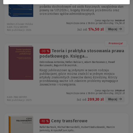
Książka stanowi szczegółowy komentarz do ustawy o
podatku dochodowym od osób fizycznych, uwzględnia stan
prawny na 1.01.2026 r., bogatą literaturę przedmiotu oraz
orzecznictwo sądów administracyjnych.
Cena regularna:
349,00 zł
Najniższa cena z 30 dni przed obniżką:
174,50 zł
Wolters Kluwer Polska
KAM-7224 W01P01
174,50 zł
Więcej
Już od:
Rok publikacji: 2026
Promocja!
Teoria i praktyka stosowania prawa
-30 %
podatkowego. Księga...
Dobrosława Antonów, Stefan Babiarz, Adam Bartosiewicz, Paweł
Borszowski, Bogumił Brzezińsk...
Księgi jubileuszowe są jedynymi w swoim rodzaju
publikacjami, gdzie można znaleźć w jednym miejscu
artykuły znakomitych znawców danej dziedziny, którzy
przedstawiają ważne ich zdaniem problemy wymagające
zauważenia i rozwiązania.
Cena regularna:
299,00 zł
Najniższa cena z 30 dni przed obniżką:
203,32 zł
KAM-7066 W01P01
209,30 zł
Więcej
Już od:
Rok publikacji: 2025
Ceny transferowe
-10 %
Rafał Bartosik, Michał Bernardelli, Hubert Godusławski, Marcin
Jamroży, Krzysztof Jurczyńs...