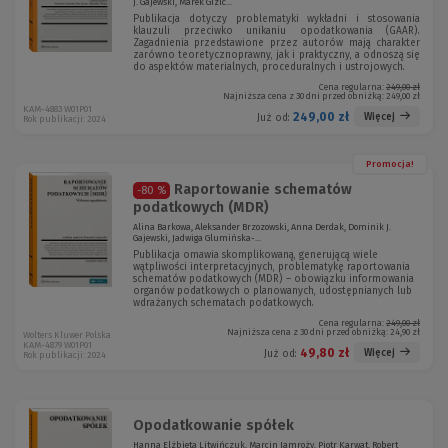
J. Gajewski, Marek Gizic...
Publikacja dotyczy problematyki wykładni i stosowania
klauzuli przeciwko unikaniu opodatkowania (GAAR).
Zagadnienia przedstawione przez autorów mają charakter
zarówno teoretycznoprawny, jak i praktyczny, a odnoszą się
do aspektów materialnych, proceduralnych i ustrojowych.
Cena regularna:
249,00 zł
Najniższa cena z 30 dni przed obniżką:
249,00 zł
KAM-4883 W01P01
249,00 zł
Więcej
Już od:
Rok publikacji: 2024
Promocja!
Raportowanie schematów
-80 %
podatkowych (MDR)
Alina Barkowa, Aleksander Brzozowski, Anna Derdak, Dominik J.
Gajewski, Jadwiga Glumińska-...
Publikacja omawia skomplikowaną, generującą wiele
wątpliwości interpretacyjnych, problematykę raportowania
schematów podatkowych (MDR) – obowiązku informowania
organów podatkowych o planowanych, udostępnianych lub
wdrażanych schematach podatkowych.
Cena regularna:
249,00 zł
Najniższa cena z 30 dni przed obniżką:
24,90 zł
Wolters Kluwer Polska
KAM-4879 W01P01
49,80 zł
Więcej
Już od:
Rok publikacji: 2024
Opodatkowanie spółek
Hanna Elżbieta Litwińczuk, Marcin Jamroży, Piotr Karwat, Robert