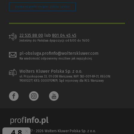
Zarządzaj preferencjami plików cookie
22 535 88 00
lub
801 04 45 45
Jesteśmy do Państwa dyspozycji od 8:00 do 16:00
pl-obsluga.profinfo@wolterskluwer.com
Na wiadomość odpowiemy możliwe jak najszybciej.
Wolters Kluwer Polska Sp. z o.o.
ul. Przyokopowa 33, 01-208 Warszawa; NIP: 583-001-89-31, REGON:
190610277, KRS: 0000709879, Sąd rejonowy dla M.S. Warszawy
Copyright 1997 - 2026 Wolters Kluwer Polska Sp. z o.o.