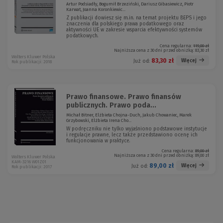
Artur Podsiadły, Bogumił Brzeziński, Dariusz Gibasiewicz, Piotr
Karwat, Joanna Koronkiewic...
Z publikacji dowiesz się m.in. na temat projektu BEPS i jego
znaczenia dla polskiego prawa podatkowego oraz
aktywności UE w zakresie wsparcia efektywności systemów
podatkowych.
Cena regularna:
119,00 zł
Najniższa cena z 30 dni przed obniżką:
83,30 zł
Wolters Kluwer Polska
83,30 zł
Więcej
Już od:
Rok publikacji: 2018
Prawo finansowe. Prawo finansów
publicznych. Prawo poda...
Michał Bitner, Elżbieta Chojna-Duch, Jakub Chowaniec, Marek
Grzybowski, Elżbieta Irena Cho...
W podręczniku nie tylko wyjaśniono podstawowe instytucje
i regulacje prawne, lecz także przedstawiono ocenę ich
funkcjonowania w praktyce.
Cena regularna:
89,00 zł
Najniższa cena z 30 dni przed obniżką:
89,00 zł
Wolters Kluwer Polska
KAM-3216 W01Z01
89,00 zł
Więcej
Już od:
Rok publikacji: 2017