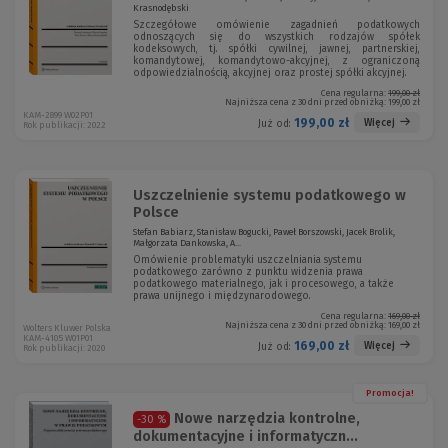
Krasnodębski
Szczegółowe omówienie zagadnień podatkowych
odnoszących się do wszystkich rodzajów spółek
kodeksowych, tj. spółki cywilnej, jawnej, partnerskiej,
komandytowej, komandytowo-akcyjnej, z ograniczoną
odpowiedzialnością, akcyjnej oraz prostej spółki akcyjnej.
Cena regularna:
199,00 zł
Najniższa cena z 30 dni przed obniżką:
199,00 zł
KAM-2899 W02P01
199,00 zł
Więcej
Już od:
Rok publikacji: 2022
Uszczelnienie systemu podatkowego w
Polsce
Stefan Babiarz, Stanisław Bogucki, Paweł Borszowski, Jacek Brolik,
Małgorzata Dankowska, A...
Omówienie problematyki uszczelniania systemu
podatkowego zarówno z punktu widzenia prawa
podatkowego materialnego, jak i procesowego, a także
prawa unijnego i międzynarodowego.
Cena regularna:
169,00 zł
Najniższa cena z 30 dni przed obniżką:
169,00 zł
Wolters Kluwer Polska
KAM-4105 W01P01
169,00 zł
Więcej
Już od:
Rok publikacji: 2020
Promocja!
Nowe narzędzia kontrolne,
-30 %
dokumentacyjne i informatyczn...