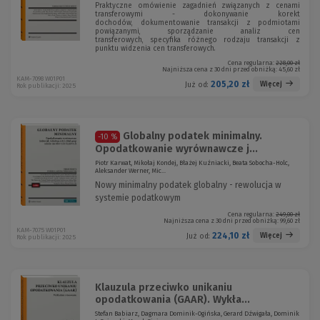
Praktyczne omówienie zagadnień związanych z cenami
transferowymi - dokonywanie korekt
dochodów, dokumentowanie transakcji z podmiotami
powiązanymi, sporządzanie analiz cen
transferowych, specyfika różnego rodzaju transakcji z
punktu widzenia cen transferowych.
Cena regularna:
228,00 zł
Najniższa cena z 30 dni przed obniżką:
45,60 zł
KAM-7098 W01P01
205,20 zł
Więcej
Już od:
Rok publikacji: 2025
Globalny podatek minimalny.
-10 %
Opodatkowanie wyrównawcze j...
Piotr Karwat, Mikołaj Kondej, Błażej Kuźniacki, Beata Sobocha-Holc,
Aleksander Werner, Mic...
Nowy minimalny podatek globalny - rewolucja w
systemie podatkowym
Cena regularna:
249,00 zł
Najniższa cena z 30 dni przed obniżką:
99,60 zł
KAM-7075 W01P01
224,10 zł
Więcej
Już od:
Rok publikacji: 2025
Klauzula przeciwko unikaniu
opodatkowania (GAAR). Wykła...
Stefan Babiarz, Dagmara Dominik-Ogińska, Gerard Dźwigała, Dominik