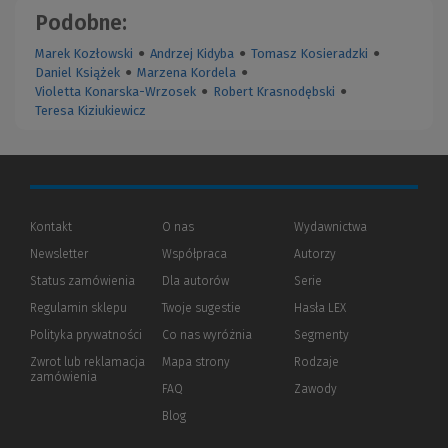
Podobne:
Marek Kozłowski
●
Andrzej Kidyba
●
Tomasz Kosieradzki
●
Daniel Książek
●
Marzena Kordela
●
Violetta Konarska-Wrzosek
●
Robert Krasnodębski
●
Teresa Kiziukiewicz
Kontakt
O nas
Wydawnictwa
Newsletter
Współpraca
Autorzy
Status zamówienia
Dla autorów
(Nowe
(Link
Serie
okno)
do
Regulamin sklepu
Twoje sugestie
Hasła LEX
innej
strony)
Polityka prywatności
(Nowe
(Link
Co nas wyróżnia
Segmenty
okno)
do
Zwrot lub reklamacja
Mapa strony
Rodzaje
innej
zamówienia
strony)
FAQ
Zawody
Blog