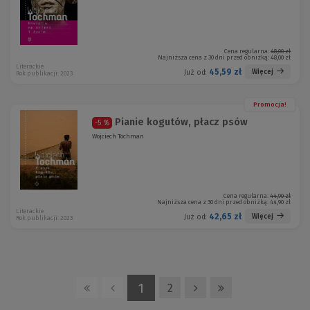
Cena regularna:
48,00 zł
Najniższa cena z 30 dni przed obniżką:
48,00 zł
Literackie
45,59 zł
Więcej
Już od:
Rok publikacji: 2023
Promocja!
Pianie kogutów, płacz psów
-5 %
Wojciech Tochman
Cena regularna:
44,90 zł
Najniższa cena z 30 dni przed obniżką:
44,90 zł
Literackie
42,65 zł
Więcej
Już od:
Rok publikacji: 2023
1
2