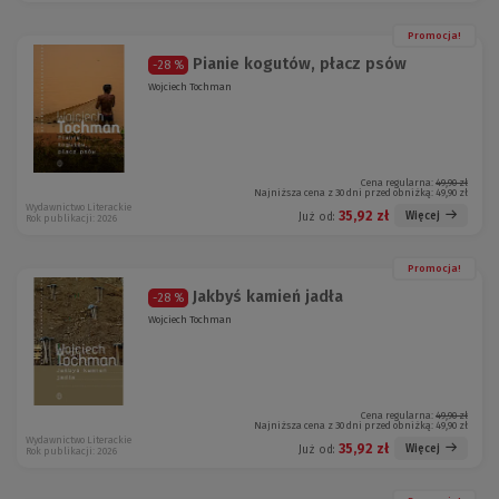
Promocja!
Pianie kogutów, płacz psów
-28 %
Wojciech Tochman
Cena regularna:
49,90 zł
Najniższa cena z 30 dni przed obniżką:
49,90 zł
Wydawnictwo Literackie
35,92 zł
Więcej
Już od:
Rok publikacji: 2026
Promocja!
Jakbyś kamień jadła
-28 %
Wojciech Tochman
Cena regularna:
49,90 zł
Najniższa cena z 30 dni przed obniżką:
49,90 zł
Wydawnictwo Literackie
35,92 zł
Więcej
Już od:
Rok publikacji: 2026