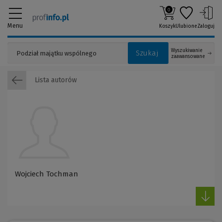
0
Menu
Koszyk
Ulubione
Zaloguj
Wyszukiwanie
Szukaj
zaawansowane
Lista autorów
Wojciech Tochman