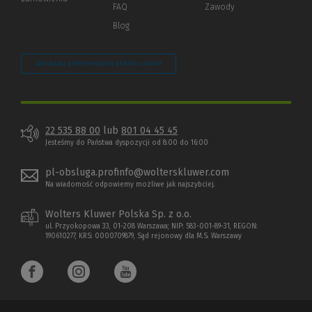
strony)
FAQ
Zawody
Blog
Zarządzaj preferencjami plików cookie
22 535 88 00
lub
801 04 45 45
Jesteśmy do Państwa dyspozycji od 8:00 do 16:00
pl-obsluga.profinfo@wolterskluwer.com
Na wiadomość odpowiemy możliwe jak najszybciej.
Wolters Kluwer Polska Sp. z o.o.
ul. Przyokopowa 33, 01-208 Warszawa; NIP: 583-001-89-31, REGON:
190610277, KRS: 0000709879, Sąd rejonowy dla M.S. Warszawy