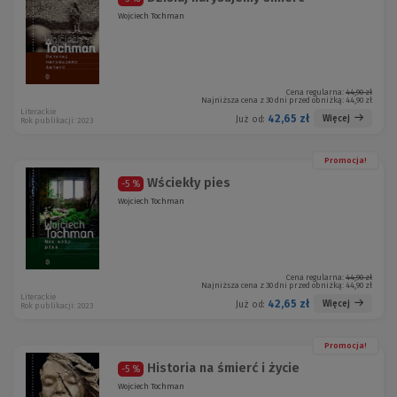
Wojciech Tochman
Cena regularna:
44,90 zł
Najniższa cena z 30 dni przed obniżką:
44,90 zł
Literackie
42,65 zł
Więcej
Już od:
Rok publikacji: 2023
Promocja!
Wściekły pies
-5 %
Wojciech Tochman
Cena regularna:
44,90 zł
Najniższa cena z 30 dni przed obniżką:
44,90 zł
Literackie
42,65 zł
Więcej
Już od:
Rok publikacji: 2023
Promocja!
Historia na śmierć i życie
-5 %
Wojciech Tochman