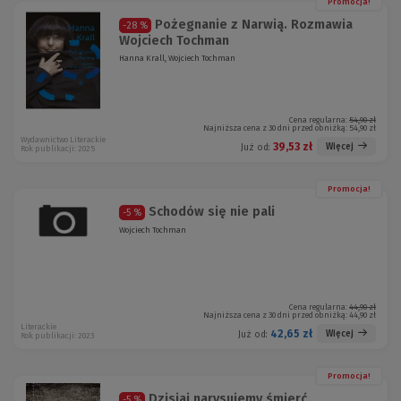
Promocja!
Pożegnanie z Narwią. Rozmawia
-28 %
Wojciech Tochman
Hanna Krall, Wojciech Tochman
Cena regularna:
54,90 zł
Najniższa cena z 30 dni przed obniżką:
54,90 zł
Wydawnictwo Literackie
39,53 zł
Więcej
Już od:
Rok publikacji: 2025
Promocja!
Schodów się nie pali
-5 %
Wojciech Tochman
Cena regularna:
44,90 zł
Najniższa cena z 30 dni przed obniżką:
44,90 zł
Literackie
42,65 zł
Więcej
Już od:
Rok publikacji: 2023
Promocja!
Dzisiaj narysujemy śmierć
-5 %