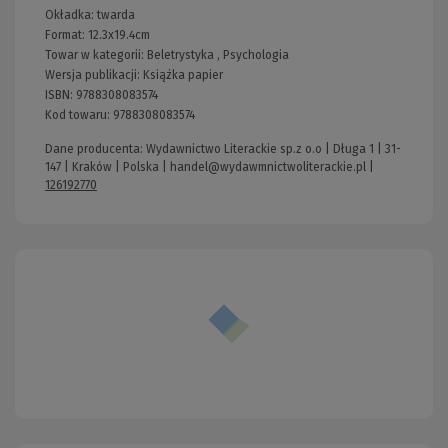
Okładka:
twarda
Format:
12.3x19.4cm
Towar w kategorii:
Beletrystyka
,
Psychologia
Wersja publikacji:
Książka papier
ISBN:
9788308083574
Kod towaru:
9788308083574
Dane producenta: Wydawnictwo Literackie sp.z o.o | Długa 1 | 31-
147 | Kraków | Polska |
handel@wydawmnictwoliterackie.pl
|
126192770