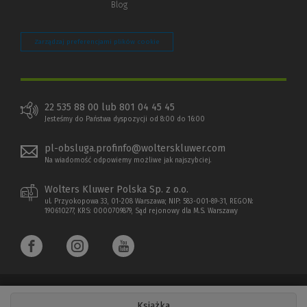
Blog
Zarządzaj preferencjami plików cookie
22 535 88 00 lub 801 04 45 45
Jesteśmy do Państwa dyspozycji od 8:00 do 16:00
pl-obsluga.profinfo@wolterskluwer.com
Na wiadomość odpowiemy możliwe jak najszybciej.
Wolters Kluwer Polska Sp. z o.o.
ul. Przyokopowa 33, 01-208 Warszawa; NIP: 583-001-89-31, REGON:
190610277, KRS: 0000709879, Sąd rejonowy dla M.S. Warszawy
Książka