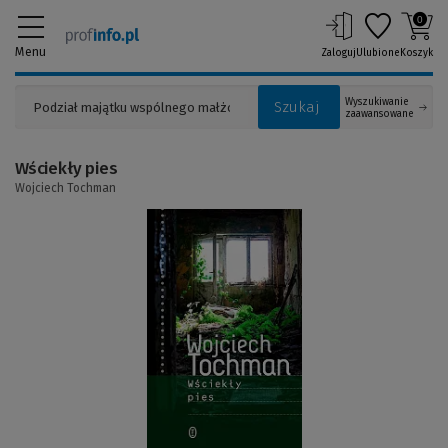
0
Menu
Zaloguj
Ulubione
Koszyk
Wyszukiwanie
Szukaj
zaawansowane
Wściekły pies
Wojciech Tochman
(Link
do
innej
strony)