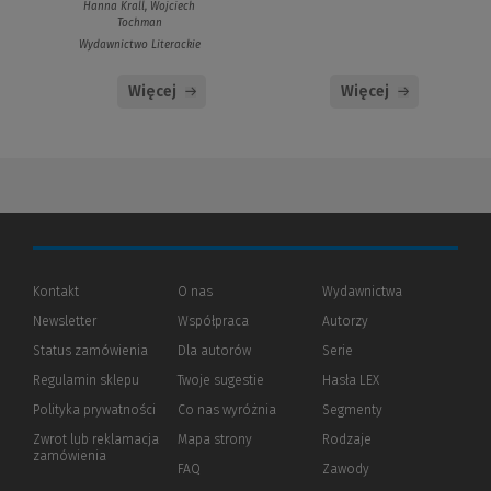
Hanna Krall, Wojciech
Tochman
Wydawnictwo Literackie
Więcej
Więcej
Kontakt
O nas
Wydawnictwa
Newsletter
Współpraca
Autorzy
Status zamówienia
Dla autorów
(Nowe
(Link
Serie
okno)
do
Regulamin sklepu
Twoje sugestie
Hasła LEX
innej
strony)
Polityka prywatności
(Nowe
(Link
Co nas wyróżnia
Segmenty
okno)
do
Zwrot lub reklamacja
Mapa strony
Rodzaje
innej
zamówienia
strony)
FAQ
Zawody