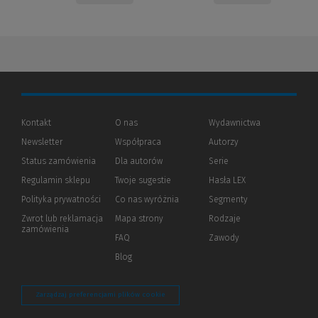
Kontakt
O nas
Wydawnictwa
Newsletter
Współpraca
Autorzy
Status zamówienia
Dla autorów
(Nowe
(Link
Serie
okno)
do
Regulamin sklepu
Twoje sugestie
Hasła LEX
innej
strony)
Polityka prywatności
(Nowe
(Link
Co nas wyróżnia
Segmenty
okno)
do
Zwrot lub reklamacja
Mapa strony
Rodzaje
innej
zamówienia
strony)
FAQ
Zawody
Blog
Zarządzaj preferencjami plików cookie