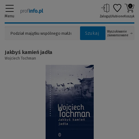
0
Menu
Zaloguj
Ulubione
Koszyk
Wyszukiwanie
Szukaj
zaawansowane
Jakbyś kamień jadła
Wojciech Tochman
(Link
do
innej
strony)