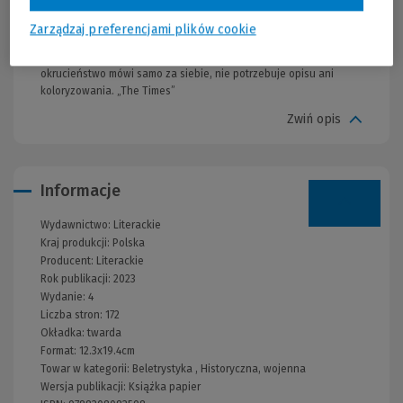
Londynie i Nowym Jorku była rekomendowana czytelnikom przez
English Pen. Lapidarność, z jaką Tochman opowiada o
Zarządzaj preferencjami plików cookie
potwornościach wojny i jej toksycznych konsekwencjach,
wywołuje potężny efekt właśnie dzięki oszczędności stylu:
okrucieństwo mówi samo za siebie, nie potrzebuje opisu ani
koloryzowania. „The Times”
Zwiń opis
Informacje
Wydawnictwo:
Literackie
Kraj produkcji: Polska
Producent:
Literackie
Rok publikacji:
2023
Wydanie:
4
Liczba stron:
172
Okładka:
twarda
Format:
12.3x19.4cm
Towar w kategorii:
Beletrystyka
,
Historyczna, wojenna
Wersja publikacji:
Książka papier