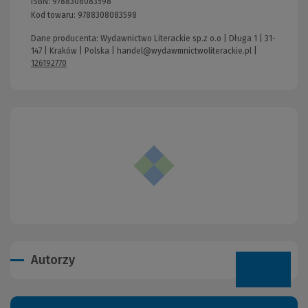
ISBN:
9788308083598
Kod towaru:
9788308083598
Dane producenta: Wydawnictwo Literackie sp.z o.o | Długa 1 | 31-
147 | Kraków | Polska |
handel@wydawmnictwoliterackie.pl
|
126192770
Autorzy