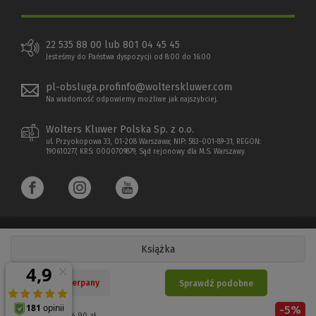
22 535 88 00 lub 801 04 45 45
Jesteśmy do Państwa dyspozycji od 8:00 do 16:00
pl-obsluga.profinfo@wolterskluwer.com
Na wiadomość odpowiemy możliwe jak najszybciej.
Wolters Kluwer Polska Sp. z o.o.
ul. Przyokopowa 33, 01-208 Warszawa; NIP: 583-001-89-31, REGON:
190610277, KRS: 0000709879, Sąd rejonowy dla M.S. Warszawy
Książka
Copyright 1997 - 2026 Wolters Kluwer Polska Sp. z o.o.
Nakład wyczerpany
Sprawdź podobne
Płatności elektroniczne
-
5
%
(Nowe
(Link
Cena regularna:
44,90
zł