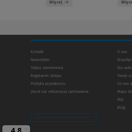
Więcej
Więce
Kontakt
O nas
Newsletter
Współpr
Status zamówienia
Dla aut
Regulamin sklepu
Twoje s
Polityka prywatności
(Nowe
(Link
Co nas 
okno)
do
Zwrot lub reklamacja zamówienia
Mapa st
innej
strony)
FAQ
Blog
Zarządzaj preferencjami plików cookie