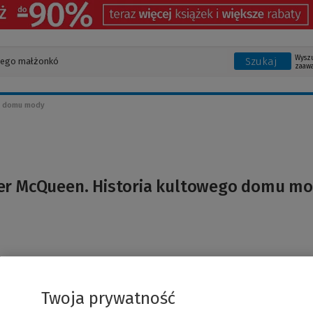
Wysz
Szukaj
zaaw
o domu mody
er McQueen. Historia kultowego domu m
Twoja prywatność