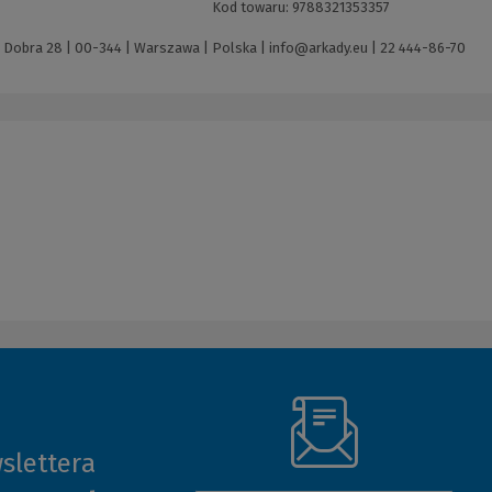
Kod towaru:
9788321353357
. Dobra 28 | 00-344 | Warszawa | Polska |
info@arkady.eu
|
22 444-86-70
slettera
(Nowe