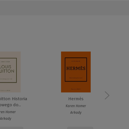
itton Historia
Hermès
Li
owego do...
Karen Homer
ren Homer
Arkady
Arkady