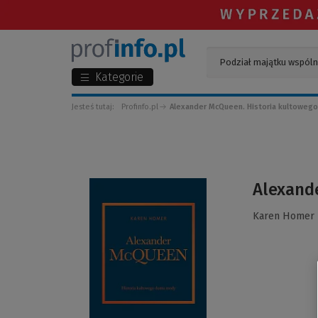
Kategorie
Jesteś tutaj:
Profinfo.pl
Alexander McQueen. Historia kultoweg
(Link
Alexand
do
innej
Karen Homer
strony)