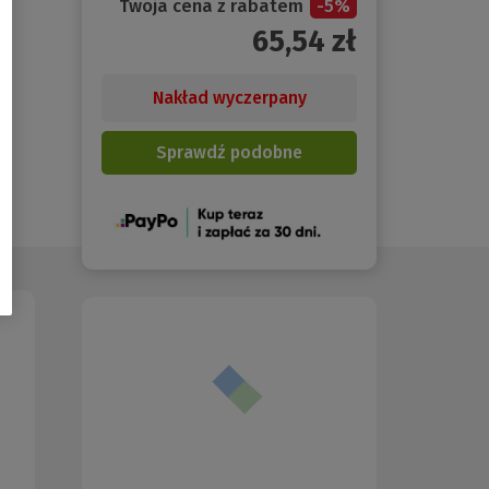
Twoja cena z rabatem
-
5
%
65,54
zł
Nakład wyczerpany
Sprawdź podobne
(Nowe
okno)