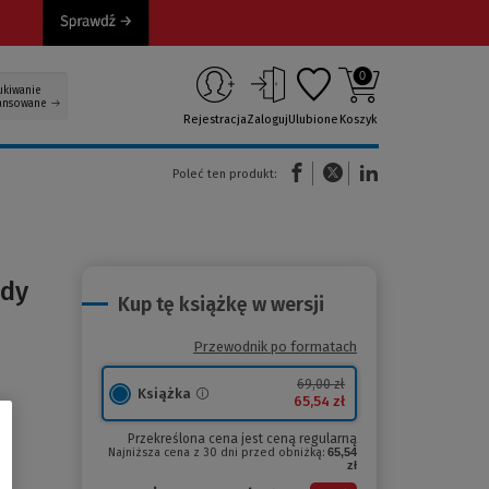
0
ukiwanie
ansowane
Rejestracja
Zaloguj
Ulubione
Koszyk
(Nowe okno)
(Link do innej strony)
(Link do innej strony)
Poleć ten produkt:
ody
Kup tę książkę w wersji
Przewodnik po formatach
69,00 zł
Książka
65,54 zł
Przekreślona cena jest ceną regularną
Najniższa cena z 30 dni przed obniżką:
65,54
zł