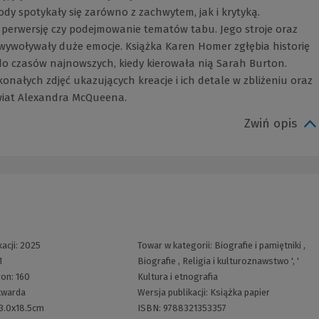
dy spotykały się zarówno z zachwytem, jak i krytyką.
 perwersję czy podejmowanie tematów tabu. Jego stroje oraz
wywoływały duże emocje. Książka Karen Homer zgłębia historię
o czasów najnowszych, kiedy kierowała nią Sarah Burton.
ałych zdjęć ukazujących kreacje i ich detale w zbliżeniu oraz
wiat Alexandra McQueena.
Zwiń opis
acji:
2025
Towar w kategorii:
Biografie i pamiętniki
,
1
Biografie
,
Religia i kulturoznawstwo
', '
ron:
160
Kultura i etnografia
twarda
Wersja publikacji:
Książka papier
3.0x18.5cm
ISBN:
9788321353357