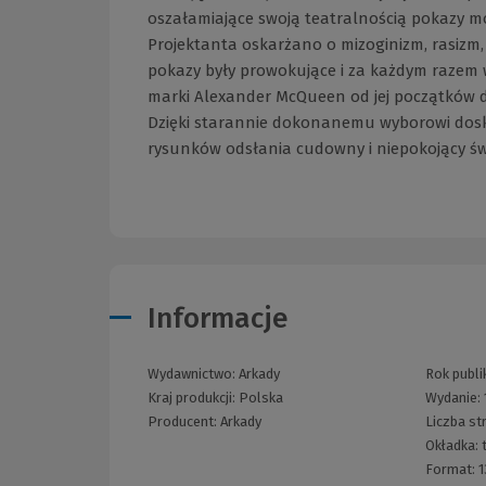
oszałamiające swoją teatralnością pokazy mo
Projektanta oskarżano o mizoginizm, rasizm,
pokazy były prowokujące i za każdym razem 
marki Alexander McQueen od jej początków d
Dzięki starannie dokonanemu wyborowi doskon
rysunków odsłania cudowny i niepokojący ś
Informacje
Wydawnictwo:
Arkady
Rok publik
Kraj produkcji: Polska
Wydanie:
Producent:
Arkady
Liczba st
Okładka:
Format:
1