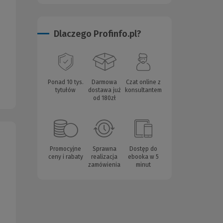
Dlaczego Profinfo.pl?
Ponad 10 tys.
Darmowa
Czat online z
tytułów
dostawa już
konsultantem
od 180zł
Promocyjne
Sprawna
Dostęp do
ceny i rabaty
realizacja
ebooka w 5
zamówienia
minut