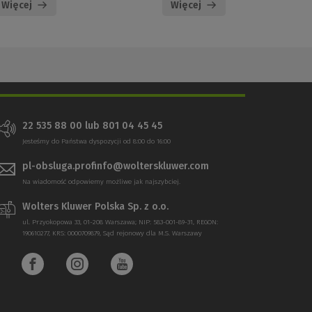
Więcej
Więcej
22 535 88 00 lub 801 04 45 45
Jesteśmy do Państwa dyspozycji od 8:00 do 16:00
pl-obsluga.profinfo@wolterskluwer.com
Na wiadomość odpowiemy możliwe jak najszybciej.
Wolters Kluwer Polska Sp. z o.o.
ul. Przyokopowa 33, 01-208 Warszawa; NIP: 583-001-89-31, REGON:
190610277, KRS: 0000709879, Sąd rejonowy dla M.S. Warszawy