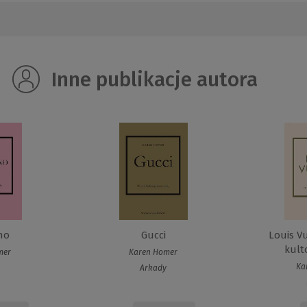
Inne publikacje autora
no
Gucci
Louis Vu
kult
mer
Karen Homer
Ka
Arkady