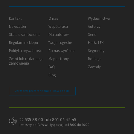
Kontakt
O nas
Wydawnictwa
Newsletter
Współpraca
Autorzy
Status zamówienia
Dla autorów
(Nowe
(Link
Serie
okno)
do
Regulamin sklepu
Twoje sugestie
Hasła LEX
innej
strony)
Polityka prywatności
(Nowe
(Link
Co nas wyróżnia
Segmenty
okno)
do
Zwrot lub reklamacja
Mapa strony
Rodzaje
innej
zamówienia
strony)
FAQ
Zawody
Blog
Zarządzaj preferencjami plików cookie
22 535 88 00 lub 801 04 45 45
Jesteśmy do Państwa dyspozycji od 8:00 do 16:00