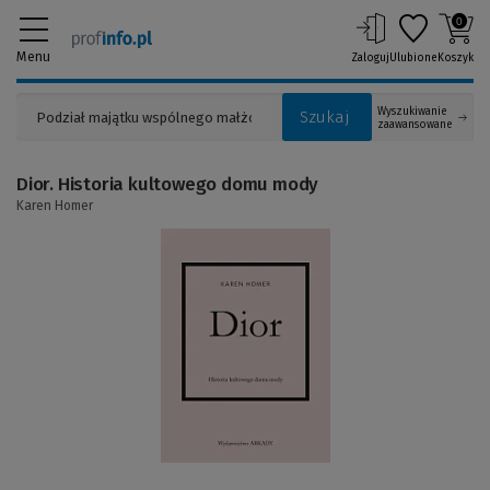
0
Menu
Zaloguj
Ulubione
Koszyk
Wyszukiwanie
Szukaj
zaawansowane
Dior. Historia kultowego domu mody
Karen Homer
(Link
do
innej
strony)