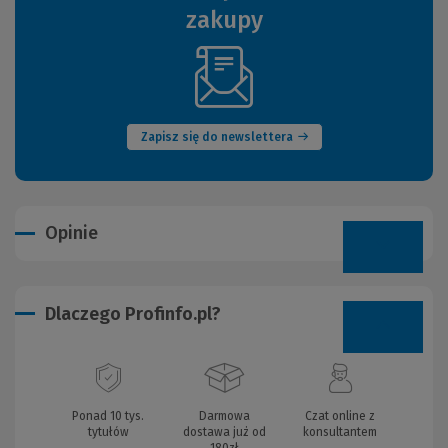
zakupy
(Nowe
okno)
Zapisz się do newslettera
Opinie
Dlaczego Profinfo.pl?
Ponad 10 tys.
Darmowa
Czat online z
tytułów
dostawa już od
konsultantem