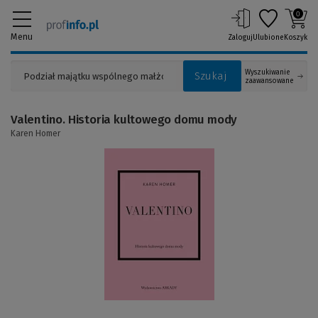
0
Menu
Zaloguj
Ulubione
Koszyk
Wyszukiwanie
Szukaj
zaawansowane
Valentino. Historia kultowego domu mody
Karen Homer
(Link
do
innej
strony)