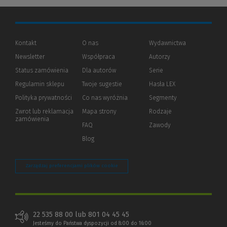
Kontakt
O nas
Wydawnictwa
Newsletter
Współpraca
Autorzy
Status zamówienia
Dla autorów
(Nowe
(Link
Serie
okno)
do
Regulamin sklepu
Twoje sugestie
Hasła LEX
innej
strony)
Polityka prywatności
(Nowe
(Link
Co nas wyróżnia
Segmenty
okno)
do
Zwrot lub reklamacja
Mapa strony
Rodzaje
innej
zamówienia
strony)
FAQ
Zawody
Blog
Zarządzaj preferencjami plików cookie
22 535 88 00 lub 801 04 45 45
Jesteśmy do Państwa dyspozycji od 8:00 do 16:00