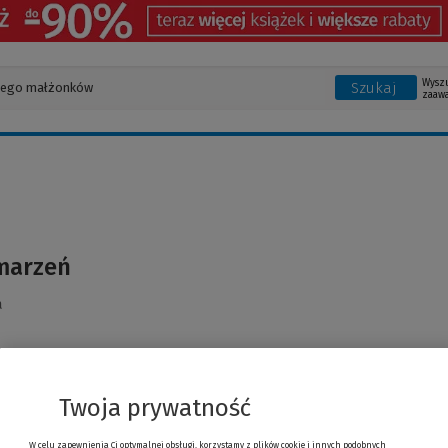
Wysz
Szukaj
zaaw
marzeń
a
Twoja prywatność
W celu zapewnienia Ci optymalnej obsługi, korzystamy z plików cookie i innych podobnych