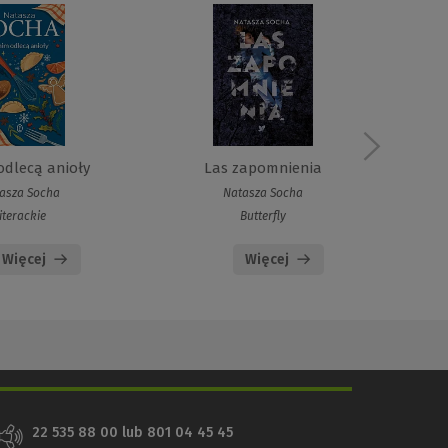
odlecą anioły
Las zapomnienia
asza Socha
Natasza Socha
iterackie
Butterfly
Więcej
Więcej
22 535 88 00 lub 801 04 45 45