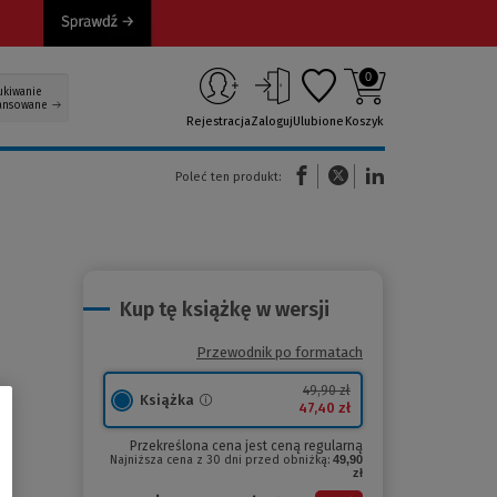
0
ukiwanie
ansowane
Rejestracja
Zaloguj
Ulubione
Koszyk
(Nowe okno)
(Link do innej strony)
(Link do innej strony)
Poleć ten produkt:
Kup tę książkę w wersji
Przewodnik po formatach
49,90 zł
Książka
47,40 zł
Przekreślona cena jest ceną regularną
Najniższa cena z 30 dni przed obniżką:
49,90
zł