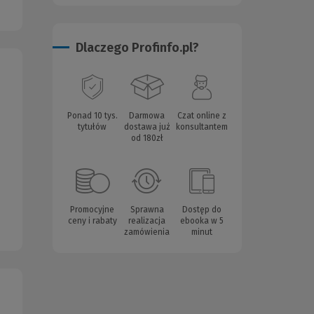
Dlaczego Profinfo.pl?
Ponad 10 tys.
Darmowa
Czat online z
tytułów
dostawa już
konsultantem
od 180zł
Promocyjne
Sprawna
Dostęp do
ceny i rabaty
realizacja
ebooka w 5
zamówienia
minut