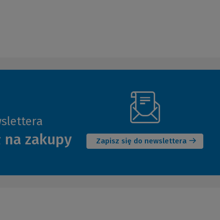
slettera
(Nowe
ł na zakupy
okno)
Zapisz się do newslettera