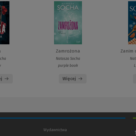
a
Zamrożona
Zanim 
ocha
Natasza Socha
Nat
y
purple book
L
j
Więcej
Wydawnictwa