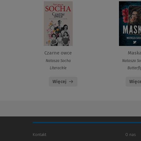
Czarne owce
Mask
Natasza Socha
Natasza S
Literackie
Butterfl
Więcej
Więce
Kontakt
O nas