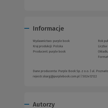
Informacje
Wydawnictwo:
purple book
Rok pub
Kraj produkcji: Polska
Liczba 
Producent:
purple book
Okładk
Format
Dane producenta: Purple Book Sp. z o.o. | ul. Poznań
rejestr.skarg@purplebook.com.pl
|
502412122
Autorzy