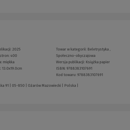
likacji:
2025
Towar w kategorii:
Beletrystyka
,
stron:
400
Społeczno-obyczajowa
a:
miękka
Wersja publikacji:
Książka papier
:
13.0x19.0cm
ISBN:
9788383107691
Kod towaru:
9788383107691
ska 91 | 05-850 | Ożarów Mazowiecki | Polska |