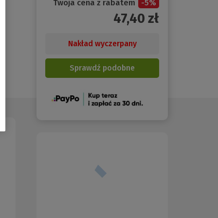
Twoja cena z rabatem
-
5
%
47,40
zł
Nakład wyczerpany
Sprawdź podobne
(Nowe
okno)