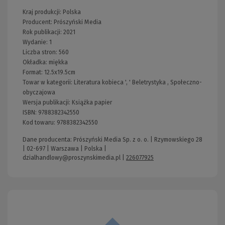
Kraj produkcji: Polska
Producent:
Prószyński Media
Rok publikacji:
2021
Wydanie:
1
Liczba stron:
560
Okładka:
miękka
Format:
12.5x19.5cm
Towar w kategorii:
Literatura kobieca
', '
Beletrystyka
,
Społeczno-
obyczajowa
Wersja publikacji:
Książka papier
ISBN:
9788382342550
Kod towaru:
9788382342550
Dane producenta: Prószyński Media Sp. z o. o. | Rzymowskiego 28
| 02-697 | Warszawa | Polska |
dzialhandlowy@proszynskimedia.pl
|
226077925