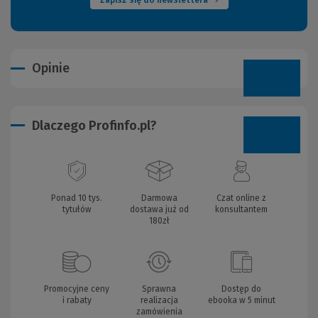
Zapisz się do newslettera
Opinie
Dlaczego Profinfo.pl?
Ponad 10 tys.
Darmowa
Czat online z
tytułów
dostawa już od
konsultantem
180zł
Promocyjne ceny
Sprawna
Dostęp do
i rabaty
realizacja
ebooka w 5 minut
zamówienia