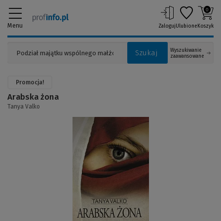
0
Menu
Zaloguj
Ulubione
Koszyk
Wyszukiwanie
Szukaj
zaawansowane
Promocja!
Arabska żona
Tanya Valko
(Link
do
innej
strony)