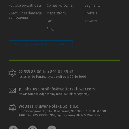
strony)
Polityka prywatności
(Nowe
(Link
Co nas wyróżnia
Segmenty
okno)
do
Zwrot lub reklamacja
Mapa strony
Rodzaje
innej
zamówienia
strony)
FAQ
Zawody
Blog
Zarządzaj preferencjami plików cookie
22 535 88 00 lub 801 04 45 45
Jesteśmy do Państwa dyspozycji od 8:00 do 16:00
pl-obsluga.profinfo@wolterskluwer.com
Na wiadomość odpowiemy możliwe jak najszybciej.
Wolters Kluwer Polska Sp. z o.o.
ul. Przyokopowa 33, 01-208 Warszawa; NIP: 583-001-89-31, REGON:
190610277, KRS: 0000709879, Sąd rejonowy dla M.S. Warszawy