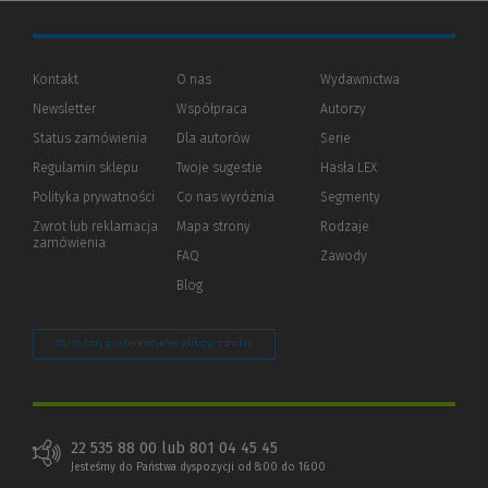
Kontakt
O nas
Wydawnictwa
Newsletter
Współpraca
Autorzy
Status zamówienia
Dla autorów
(Nowe
(Link
Serie
okno)
do
Regulamin sklepu
Twoje sugestie
Hasła LEX
innej
strony)
Polityka prywatności
(Nowe
(Link
Co nas wyróżnia
Segmenty
okno)
do
Zwrot lub reklamacja
Mapa strony
Rodzaje
innej
zamówienia
strony)
FAQ
Zawody
Blog
Zarządzaj preferencjami plików cookie
22 535 88 00 lub 801 04 45 45
Jesteśmy do Państwa dyspozycji od 8:00 do 16:00