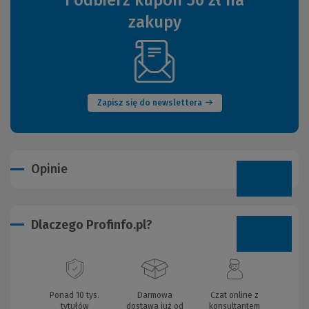
i odbierz kupon 50 zł na
zakupy
(Nowe
okno)
Zapisz się do newslettera
Opinie
Dlaczego Profinfo.pl?
Ponad 10 tys.
Darmowa
Czat online z
tytułów
dostawa już od
konsultantem