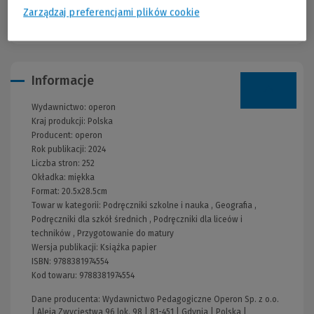
każde z poleceń; na ich podstawie poznasz zasady przydzielania
Zarządzaj preferencjami plików cookie
punktów cząstkowych oraz wymagania sprawdzane w zadaniach
Informacje
Wydawnictwo:
operon
Kraj produkcji: Polska
Producent:
operon
Rok publikacji:
2024
Liczba stron:
252
Okładka:
miękka
Format:
20.5x28.5cm
Towar w kategorii:
Podręczniki szkolne i nauka
,
Geografia
,
Podręczniki dla szkół średnich
,
Podręczniki dla liceów i
techników
,
Przygotowanie do matury
Wersja publikacji:
Książka papier
ISBN:
9788381974554
Kod towaru:
9788381974554
Dane producenta: Wydawnictwo Pedagogiczne Operon Sp. z o.o.
| Aleja Zwycięstwa 96 lok. 98 | 81-451 | Gdynia | Polska |