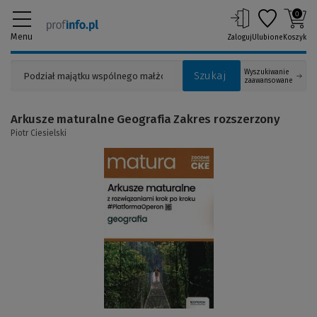
0
Menu
Zaloguj
Ulubione
Koszyk
Wyszukiwanie
Szukaj
zaawansowane
Arkusze maturalne Geografia Zakres rozszerzony
Piotr Ciesielski
(Link
do
innej
strony)