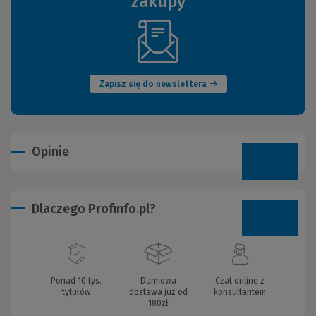
zakupy
(Nowe
okno)
Zapisz się do newslettera
Opinie
Dlaczego Profinfo.pl?
Ponad 10 tys.
Darmowa
Czat online z
tytułów
dostawa już od
konsultantem
180zł