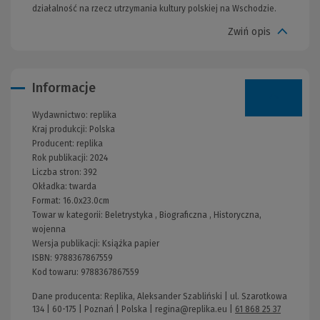
działalność na rzecz utrzymania kultury polskiej na Wschodzie.
Zwiń opis
Informacje
Wydawnictwo:
replika
Kraj produkcji: Polska
Producent:
replika
Rok publikacji:
2024
Liczba stron:
392
Okładka:
twarda
Format:
16.0x23.0cm
Towar w kategorii:
Beletrystyka
,
Biograficzna
,
Historyczna,
wojenna
Wersja publikacji:
Książka papier
ISBN:
9788367867559
Kod towaru:
9788367867559
Dane producenta: Replika, Aleksander Szabliński | ul. Szarotkowa
134 | 60-175 | Poznań | Polska |
regina@replika.eu
|
61 868 25 37