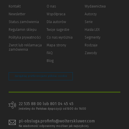
Kontakt
O nas
Wydawnictwa
Newsletter
Współpraca
Autorzy
Status zamówienia
Dla autorów
(Nowe
(Link
Serie
okno)
do
Regulamin sklepu
Twoje sugestie
Hasła LEX
innej
strony)
Polityka prywatności
(Nowe
(Link
Co nas wyróżnia
Segmenty
okno)
do
Zwrot lub reklamacja
Mapa strony
Rodzaje
innej
zamówienia
strony)
FAQ
Zawody
Blog
Zarządzaj preferencjami plików cookie
22 535 88 00 lub 801 04 45 45
Jesteśmy do Państwa dyspozycji od 8:00 do 16:00
pl-obsluga.profinfo@wolterskluwer.com
Na wiadomość odpowiemy możliwe jak najszybciej.