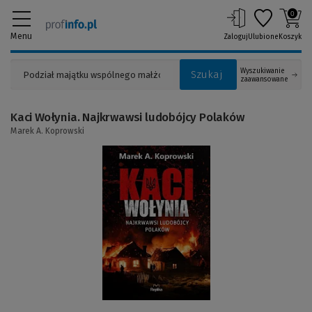
0
Menu
Zaloguj
Ulubione
Koszyk
Wyszukiwanie
Szukaj
zaawansowane
Kaci Wołynia. Najkrwawsi ludobójcy Polaków
Marek A. Koprowski
(Link
do
innej
strony)