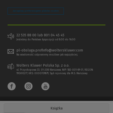
Zarządzaj preferencjami plików cookie
22 535 88 00 lub 801 04 45 45
Jesteśmy do Państwa dyspozycji od 8:00 do 16:00
pl-obsluga.profinfo@wolterskluwer.com
Na wiadomość odpowiemy możliwe jak najszybciej.
Wolters Kluwer Polska Sp. z o.o.
ul. Przyokopowa 33, 01-208 Warszawa; NIP: 583-001-89-31, REGON:
190610277, KRS: 0000709879, Sąd rejonowy dla M.S. Warszawy
Książka