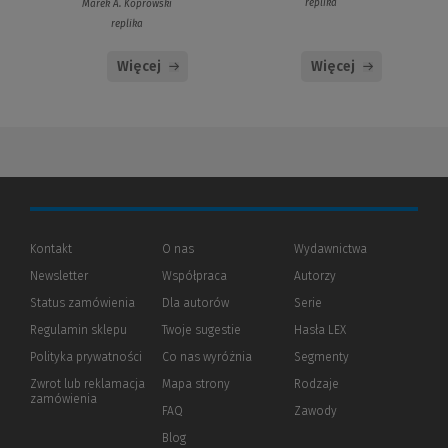
replika
Marek A. Koprowski
replika
Więcej
Więcej
Kontakt
O nas
Wydawnictwa
Newsletter
Współpraca
Autorzy
Status zamówienia
Dla autorów
(Nowe
(Link
Serie
okno)
do
Regulamin sklepu
Twoje sugestie
Hasła LEX
innej
strony)
Polityka prywatności
(Nowe
(Link
Co nas wyróżnia
Segmenty
okno)
do
Zwrot lub reklamacja
Mapa strony
Rodzaje
innej
zamówienia
strony)
FAQ
Zawody
Blog