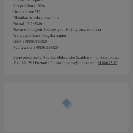
Producent:
replika
Rok publikacji:
2024
Liczba stron:
352
Okładka:
twarda z obwolutą
Format:
16.0x23.0cm
Towar w kategorii:
Beletrystyka
,
Historyczna, wojenna
Wersja publikacji:
Książka papier
ISBN:
9788367867320
Kod towaru:
9788367867320
Dane producenta: Replika, Aleksander Szabliński | ul. Szarotkowa
134 | 60-175 | Poznań | Polska |
regina@replika.eu
|
61 868 25 37