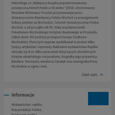
Haleckiego za „Najlepsza książka popularnonaukowa
poświęconą historii Polski w XX wieku” (2013), uhonorowany
Medalem Mickiewicz-Puszkin przyznawanym przez
Stowarzyszenie Współpracy Polska-Wschód za propagowanie
kultury polskiej na Wschodzie. Członek Stowarzyszenia Polska-
Wschód, a od początku lat 90. Stały współpracownik
Południowo-Wschodniego Instytutu Naukowego w Przemyślu.
Odbył około 150 podróży po krajach Europy Środkowo-
Wschodniej. Plony tych wypraw opublikował w postaci kilku
tysięcy artykułów i reportaży. Nakładem wydawnictwa Replika
ukazały się m.in. kilka opracowań dotyczących zbrodniczych
dziejów ukraińskiego nacjonalizmu, biografia jego przywódcy:
Bandera. Terrorysta, morderca, fanatyk oraz monografia Prusy
Wschodnie w ogniu i krwi.
Zwiń opis
Informacje
Wydawnictwo:
replika
Kraj produkcji: Polska