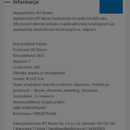
Informacje
Wydawnictwo:
MT Biznes
Wydawnictwo MT Biznes funkcjonuje na rynku od 2001 roku.
Oficyna jest obecnie jednym z najdynamiczniej rozwijających się
wydawnictw ekonomiczno-biznesowych w... więcej→
Kraj produkcji: Polska
Producent:
MT Biznes
Rok publikacji:
2023
Wydanie:
1
Liczba stron:
288
Okładka:
miękka ze skrzydełkami
Format:
16.5x23.5cm
Towar w kategorii:
Internet i e-biznes
,
Ekonomia
,
Profinfo po
godzinach
', '
Biznes, ekonomia, marketing
,
Ekonomia
,
Gospodarka
,
E-commerce
Wersja publikacji:
Książka papier
ISBN:
9788381754606
Kod towaru:
9788381754606
Dane producenta: MT Biznes Sp. z o.o. | ul. Jutrzenki 118 | 02-230
| Warszawa | Polska |
handlowy@mtbiznes.pl
|
665055813