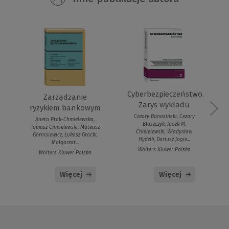
Cyberbezpieczeństwo.
Zarządzanie
Zarys wykładu
ryzykiem bankowym
Cezary Banasiński, Cezary
Aneta Ptak-Chmielewska,
Błaszczyk, Jacek M.
Tomasz Chmielewski, Mateusz
Chmielewski, Władysław
Górnisiewicz, Łukasz Gracki,
Hydzik, Dariusz Jagie...
Małgorzat...
Wolters Kluwer Polska
Wolters Kluwer Polska
Więcej
Więcej