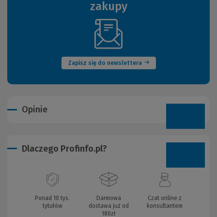
zakupy
(Nowe
okno)
Zapisz się do newslettera
Opinie
Dlaczego Profinfo.pl?
Ponad 10 tys.
Darmowa
Czat online z
tytułów
dostawa już od
konsultantem
180zł