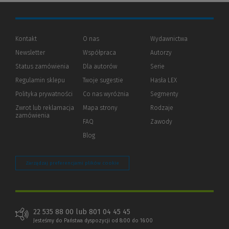
Kontakt
O nas
Wydawnictwa
Newsletter
Współpraca
Autorzy
Status zamówienia
Dla autorów
(Nowe
(Link
Serie
okno)
do
Regulamin sklepu
Twoje sugestie
Hasła LEX
innej
strony)
Polityka prywatności
(Nowe
(Link
Co nas wyróżnia
Segmenty
okno)
do
Zwrot lub reklamacja
Mapa strony
Rodzaje
innej
zamówienia
strony)
FAQ
Zawody
Blog
Zarządzaj preferencjami plików cookie
22 535 88 00 lub 801 04 45 45
Jesteśmy do Państwa dyspozycji od 8:00 do 16:00