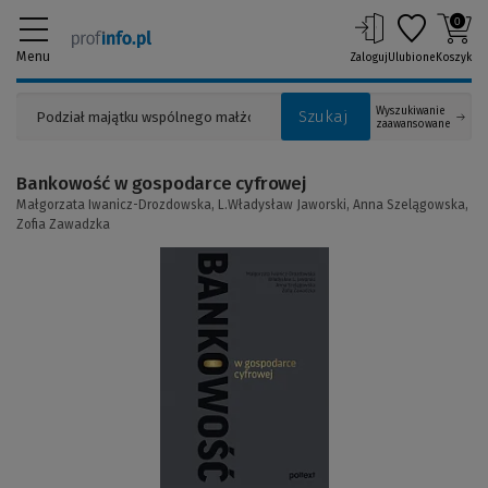
0
Menu
Zaloguj
Ulubione
Koszyk
Wyszukiwanie
Szukaj
zaawansowane
Bankowość w gospodarce cyfrowej
Małgorzata Iwanicz-Drozdowska,
L.Władysław Jaworski,
Anna Szelągowska,
Zofia Zawadzka
(Link
do
innej
strony)