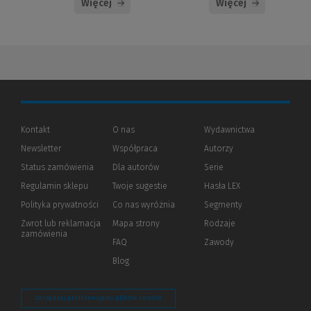
Więcej
Więcej
Kontakt
O nas
Wydawnictwa
Newsletter
Współpraca
Autorzy
Status zamówienia
Dla autorów
(Nowe
(Link
Serie
okno)
do
Regulamin sklepu
Twoje sugestie
Hasła LEX
innej
strony)
Polityka prywatności
(Nowe
(Link
Co nas wyróżnia
Segmenty
okno)
do
Zwrot lub reklamacja
Mapa strony
Rodzaje
innej
zamówienia
strony)
FAQ
Zawody
Blog
Zarządzaj preferencjami plików cookie