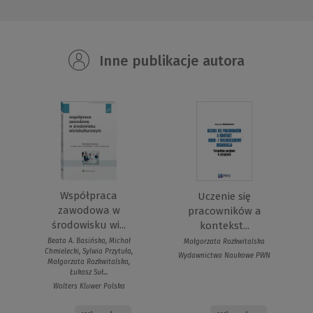
Inne publikacje autora
Współpraca
Uczenie się
zawodowa w
pracowników a
środowisku wi...
kontekst...
Beata A. Basińska, Michał
Małgorzata Rozkwitalska
Chmielecki, Sylwia Przytuła,
Wydawnictwo Naukowe PWN
Małgorzata Rozkwitalska,
Łukasz Suł...
Wolters Kluwer Polska