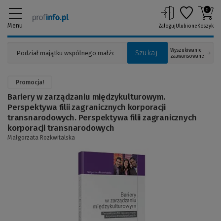
0
Menu
Zaloguj
Ulubione
Koszyk
Wyszukiwanie
Szukaj
zaawansowane
Promocja!
Bariery w zarządzaniu międzykulturowym.
Perspektywa filii zagranicznych korporacji
transnarodowych. Perspektywa filii zagranicznych
korporacji transnarodowych
Małgorzata Rozkwitalska
(Link
do
innej
strony)