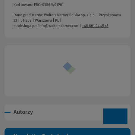
Kod towaru:
EBO-0386 W01P01
Dane producenta: Wolters Kluwer Polska sp. z o.o. | Przyokopowa
33 | 01-208 | Warszawa | PL |
pl-obsluga.profinfo@wolterskluwer.com
|
+48 801 04 45 45
Autorzy