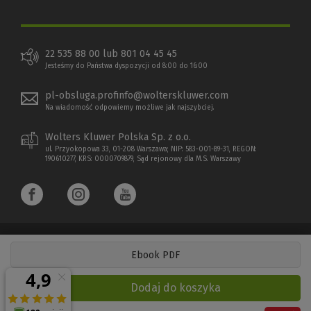
22 535 88 00 lub 801 04 45 45
Jesteśmy do Państwa dyspozycji od 8:00 do 16:00
pl-obsluga.profinfo@wolterskluwer.com
Na wiadomość odpowiemy możliwe jak najszybciej.
Wolters Kluwer Polska Sp. z o.o.
ul. Przyokopowa 33, 01-208 Warszawa; NIP: 583-001-89-31, REGON:
190610277, KRS: 0000709879, Sąd rejonowy dla M.S. Warszawy
Ebook PDF
Copyright 1997 - 2026 Wolters Kluwer Polska Sp. z o.o.
Dodaj do koszyka
Płatności elektroniczne