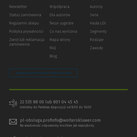
Newsletter
Współpraca
Autorzy
Status zamówienia
Dla autorów
(Nowe
(Link
Serie
okno)
do
Regulamin sklepu
Twoje sugestie
Hasła LEX
innej
strony)
Polityka prywatności
(Nowe
(Link
Co nas wyróżnia
Segmenty
okno)
do
Zwrot lub reklamacja
Mapa strony
Rodzaje
innej
zamówienia
strony)
FAQ
Zawody
Blog
Zarządzaj preferencjami plików cookie
22 535 88 00 lub 801 04 45 45
Jesteśmy do Państwa dyspozycji od 8:00 do 16:00
pl-obsluga.profinfo@wolterskluwer.com
Na wiadomość odpowiemy możliwe jak najszybciej.