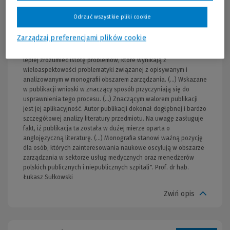
„Recenzowana monografia swoją problematyką wpisuje się w
zmiany, jakie zachodzą w ostatnich czasach w polskim systemie
Odrzuć wszystkie pliki cookie
usług medycznych. Autor podjął się trudnej analizy z uwagi na
obszar procesu zarządzania - obszar zarządzania kadrami,
Zarządzaj preferencjami plików cookie
dlatego też monografia stanowi krok naprzód w obszarze
zarządzania kapitałem ludzkim w polskich szpitalach, pozwala
lepiej zrozumieć istotę problemów, które wynikają z
wieloaspektowości problematyki związanej z opisywanym i
analizowanym w monografii obszarem zarządzania. (...) Wskazane
w publikacji wnioski w znaczący sposób przyczyniają się do
usprawnienia tego procesu. (...) Znaczącym walorem publikacji
jest jej aplikacyjność. Autor publikacji dokonał dogłębnej i bardzo
szczegółowej analizy literatury przedmiotu. Na uwagę zasługuje
fakt, iż publikacja ta została w dużej mierze oparta o
anglojęzyczną literaturę. (...) Monografia stanowi ważną pozycję
dla osób, których zainteresowania naukowe oscylują w obszarze
zarządzania w sektorze usług medycznych oraz menedżerów
polskich publicznych i niepublicznych szpitali". Prof. dr hab.
Łukasz Sułkowski
Zwiń opis