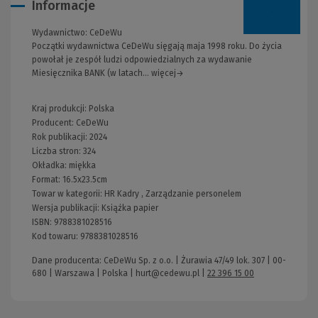
Informacje
Wydawnictwo:
CeDeWu
Początki wydawnictwa CeDeWu sięgają maja 1998 roku. Do życia
powołał je zespół ludzi odpowiedzialnych za wydawanie
Miesięcznika BANK (w latach... więcej→
Kraj produkcji: Polska
Producent:
CeDeWu
Rok publikacji:
2024
Liczba stron:
324
Okładka:
miękka
Format:
16.5x23.5cm
Towar w kategorii:
HR Kadry
,
Zarządzanie personelem
Wersja publikacji:
Książka papier
ISBN:
9788381028516
Kod towaru:
9788381028516
Dane producenta: CeDeWu Sp. z o.o. | Żurawia 47/49 lok. 307 | 00-
680 | Warszawa | Polska |
hurt@cedewu.pl
|
22 396 15 00