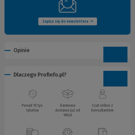
(Nowe
okno)
Zapisz się do newslettera
Opinie
Dlaczego Profinfo.pl?
Ponad 10 tys.
Darmowa
Czat online z
tytułów
dostawa już od
konsultantem
180zł