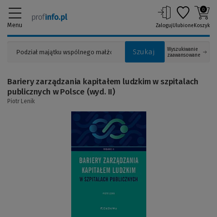
0
Menu
Zaloguj
Ulubione
Koszyk
Wyszukiwanie
Szukaj
zaawansowane
Bariery zarządzania kapitałem ludzkim w szpitalach
publicznych w Polsce (wyd. II)
Piotr Lenik
(Link
do
innej
strony)