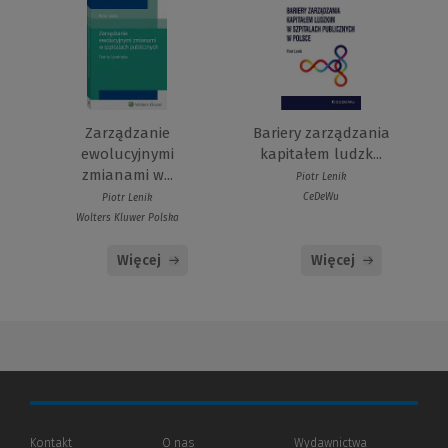
Zarządzanie
Bariery zarządzania
ewolucyjnymi
kapitałem ludzk...
zmianami w...
Piotr Lenik
CeDeWu
Piotr Lenik
Wolters Kluwer Polska
Więcej
Więcej
Kontakt
O nas
Wydawnictwa