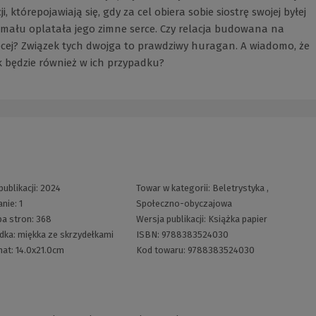
którepojawiają się, gdy za cel obiera sobie siostrę swojej byłej
mału oplatała jego zimne serce. Czy relacja budowana na
ęcej? Związek tych dwojga to prawdziwy huragan. A wiadomo, że
k będzie również w ich przypadku?
publikacji:
2024
Towar w kategorii:
Beletrystyka
,
nie:
1
Społeczno-obyczajowa
ba stron:
368
Wersja publikacji:
Książka papier
dka:
miękka ze skrzydełkami
ISBN:
9788383524030
mat:
14.0x21.0cm
Kod towaru:
9788383524030