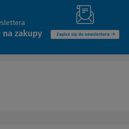
slettera
(Nowe
ł na zakupy
okno)
Zapisz się do newslettera