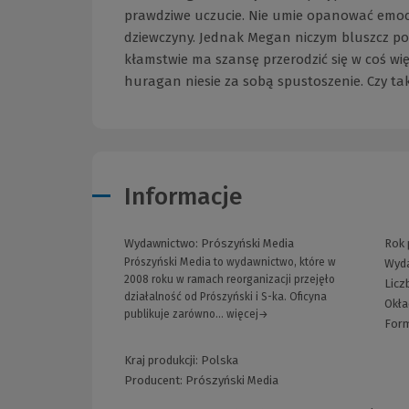
prawdziwe uczucie. Nie umie opanować emocji, 
dziewczyny. Jednak Megan niczym bluszcz po
kłamstwie ma szansę przerodzić się w coś wi
huragan niesie za sobą spustoszenie. Czy ta
Informacje
Wydawnictwo:
Prószyński Media
Rok 
Prószyński Media to wydawnictwo, które w
Wyda
2008 roku w ramach reorganizacji przejęło
Licz
działalność od Prószyński i S-ka. Oficyna
Okła
publikuje zarówno... więcej→
For
Kraj produkcji: Polska
Producent:
Prószyński Media