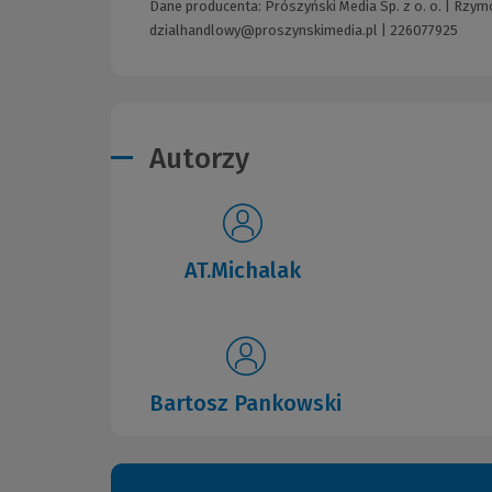
Dane producenta: Prószyński Media Sp. z o. o. | Rzy
dzialhandlowy@proszynskimedia.pl
|
226077925
Autorzy
AT.Michalak
Bartosz Pankowski