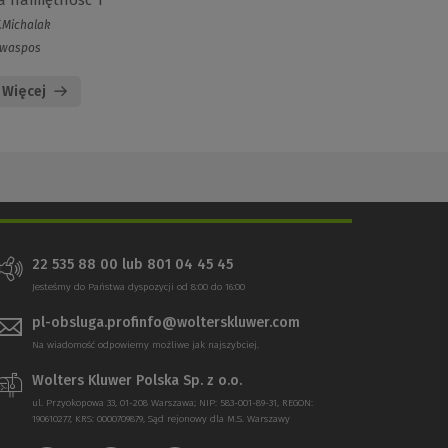
 namiętność 1
.Michalak
waspos
Więcej
22 535 88 00 lub 801 04 45 45
Jesteśmy do Państwa dyspozycji od 8:00 do 16:00
pl-obsluga.profinfo@wolterskluwer.com
Na wiadomość odpowiemy możliwe jak najszybciej.
Wolters Kluwer Polska Sp. z o.o.
ul. Przyokopowa 33, 01-208 Warszawa; NIP: 583-001-89-31, REGON:
190610277, KRS: 0000709879, Sąd rejonowy dla M.S. Warszawy