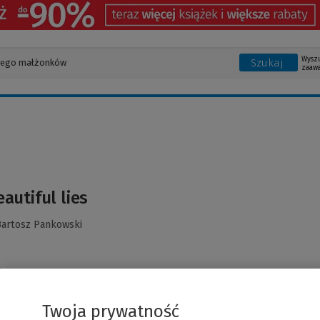
Wysz
Szukaj
zaaw
autiful lies
Bartosz Pankowski
Twoja prywatność