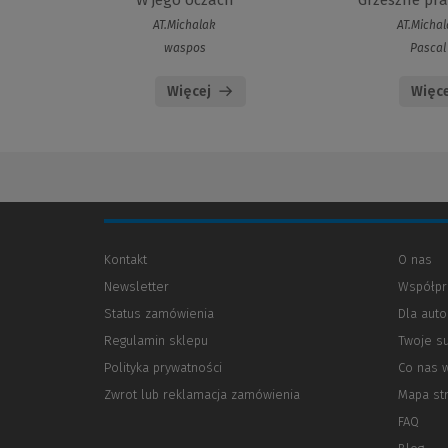
W jego oczach
Grzeszne pra
AT.Michalak
AT.Micha
waspos
Pascal
Więcej
Więce
Kontakt
O nas
Newsletter
Współpr
Status zamówienia
Dla aut
Regulamin sklepu
Twoje s
Polityka prywatności
(Nowe
(Link
Co nas 
okno)
do
Zwrot lub reklamacja zamówienia
Mapa st
innej
strony)
FAQ