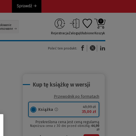
0
ukiwanie
ansowane
Rejestracja
Zaloguj
Ulubione
Koszyk
(Nowe okno)
(Link do innej strony)
(Link do innej strony)
Poleć ten produkt:
Kup tę książkę w wersji
Przewodnik po formatach
49,99 zł
Książka
35,00 zł
Przekreślona cena jest ceną regularną
Najniższa cena z 30 dni przed obniżką:
44,99
zł