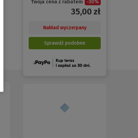
Twoja cena z rabatem
-
30
%
35,00
zł
Nakład wyczerpany
Sprawdź podobne
(Nowe
okno)