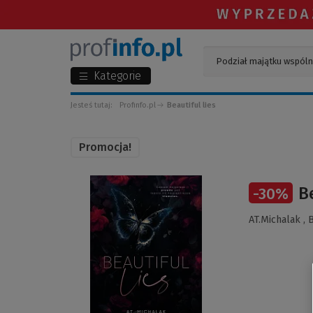
Kategorie
Jesteś tutaj:
Profinfo.pl
Beautiful lies
Promocja!
(Link
Be
-
30
%
do
innej
AT.Michalak ,
strony)