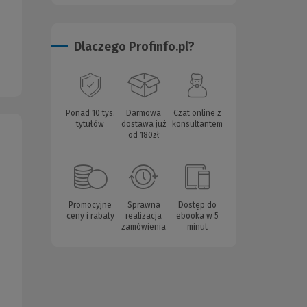
Dlaczego Profinfo.pl?
Ponad 10 tys.
Darmowa
Czat online z
tytułów
dostawa już
konsultantem
od 180zł
Promocyjne
Sprawna
Dostęp do
ceny i rabaty
realizacja
ebooka w 5
zamówienia
minut