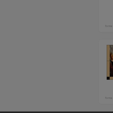
forma
forma