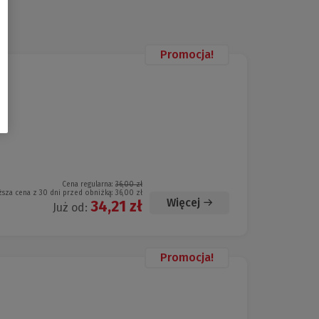
Promocja!
Cena regularna:
36,00 zł
ższa cena z 30 dni przed obniżką:
36,00 zł
Więcej
34,21 zł
Już od:
Promocja!