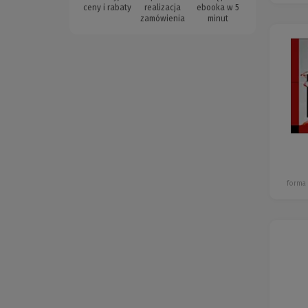
ceny i rabaty
realizacja
ebooka w 5
zamówienia
minut
forma