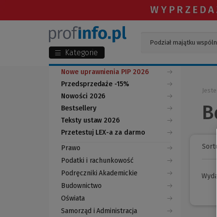
Kategorie
Nowe uprawnienia PIP 2026
Przedsprzedaże -15%
Jeste
Nowości 2026
B
Bestsellery
Teksty ustaw 2026
Przetestuj LEX-a za darmo
(Nowe
(Link
okno)
do
Sortu
Prawo
innej
strony)
Podatki i rachunkowość
Podręczniki Akademickie
Wyd
Budownictwo
Oświata
Samorząd i Administracja