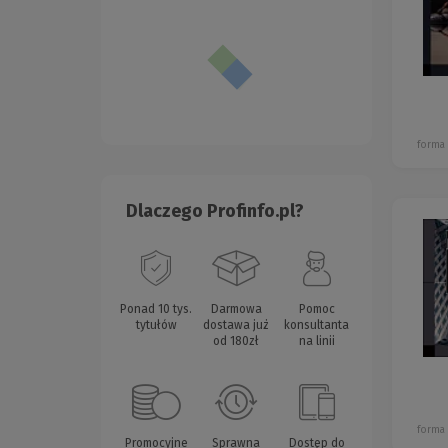
forma
Dlaczego Profinfo.pl?
Ponad 10 tys.
Darmowa
Pomoc
tytułów
dostawa już
konsultanta
od 180zł
na linii
forma
Promocyjne
Sprawna
Dostęp do