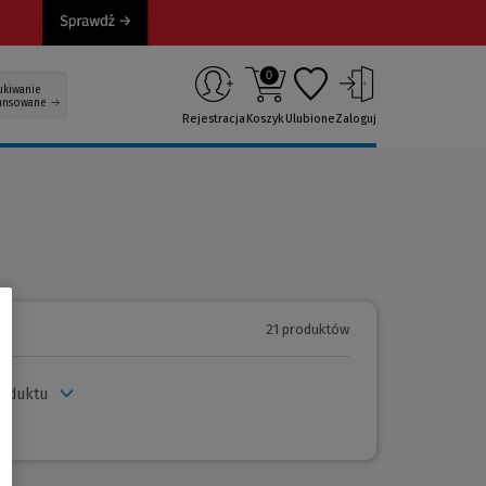
0
ukiwanie
ansowane
Rejestracja
Koszyk
Ulubione
Zaloguj
21 produktów
roduktu