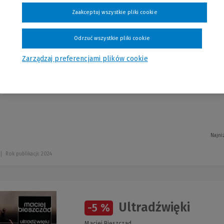
szystkie produkty
Zaakceptuj wszystkie pliki cookie
Odrzuć wszystkie pliki cookie
Zarządzaj preferencjami plików cookie
Dwadzieścia jeden
-5 %
Krzysztof Maciejewski
Najni
Rok publikacji: 2024
Ultradźwięki
-5 %
Maciej Bieszczad