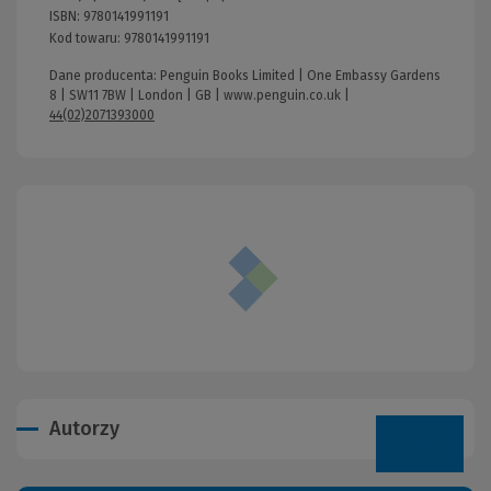
ISBN:
9780141991191
Kod towaru:
9780141991191
Dane producenta: Penguin Books Limited | One Embassy Gardens
8 | SW11 7BW | London | GB |
www.penguin.co.uk
|
44(02)2071393000
Autorzy