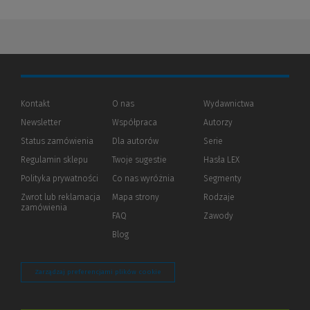
Kontakt
O nas
Wydawnictwa
Newsletter
Współpraca
Autorzy
Status zamówienia
Dla autorów
(Nowe
(Link
Serie
okno)
do
Regulamin sklepu
Twoje sugestie
Hasła LEX
innej
strony)
Polityka prywatności
(Nowe
(Link
Co nas wyróżnia
Segmenty
okno)
do
Zwrot lub reklamacja
Mapa strony
Rodzaje
innej
zamówienia
strony)
FAQ
Zawody
Blog
Zarządzaj preferencjami plików cookie