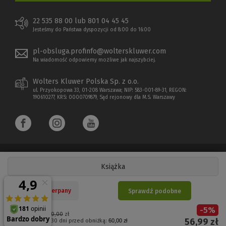
22 535 88 00 lub 801 04 45 45
Jesteśmy do Państwa dyspozycji od 8:00 do 16:00
pl-obsluga.profinfo@wolterskluwer.com
Na wiadomość odpowiemy możliwe jak najszybciej.
Wolters Kluwer Polska Sp. z o.o.
ul. Przyokopowa 33, 01-208 Warszawa; NIP: 583-001-89-31, REGON:
190610277, KRS: 0000709879, Sąd rejonowy dla M.S. Warszawy
Książka
Copyright 1997 - 2026 Wolters Kluwer Polska Sp. z o.o.
Nakład wyczerpany
Sprawdź podobne
Płatności elektroniczne
-
5
%
(Nowe
(Link
Cena regularna:
60,00
zł
56,99
zł
Najniższa cena z 30 dni przed obniżką:
60,00 zł
okno)
do