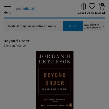
0
Menu
Zaloguj
Ulubione
Koszyk
Wyszukiwanie
Szukaj
zaawansowane
Beyond Order
B.Jordan Peterson
(Link
do
innej
strony)