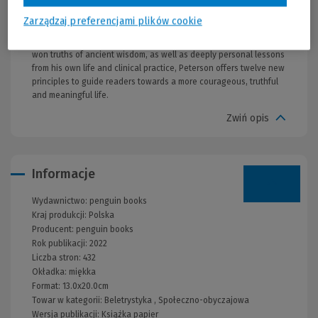
on the path that divides them. In times of instability and suffering,
Peterson reminds us that there are sources of strength on which
Zarządzaj preferencjami plików cookie
we can all draw: insights borrowed from psychology, philosophy,
and humanity's greatest myths and stories. Drawing on the hard-
won truths of ancient wisdom, as well as deeply personal lessons
from his own life and clinical practice, Peterson offers twelve new
principles to guide readers towards a more courageous, truthful
and meaningful life.
Zwiń opis
Informacje
Wydawnictwo:
penguin books
Kraj produkcji: Polska
Producent:
penguin books
Rok publikacji:
2022
Liczba stron:
432
Okładka:
miękka
Format:
13.0x20.0cm
Towar w kategorii:
Beletrystyka
,
Społeczno-obyczajowa
Wersja publikacji:
Książka papier