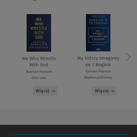
My, którzy zmagamy
We Who Wrestle
się z Bogiem
With God
B.Jordan Peterson
B.Jordan Peterson
freedom publishing
Allen Lane
Więcej
Więcej