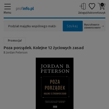
0
Menu
Zaloguj
Ulubione
Koszyk
Wyszukiwanie
Szukaj
zaawansowane
Promocja!
Poza porządek. Kolejne 12 życiowych zasad
B.Jordan Peterson
(Link
do
innej
strony)