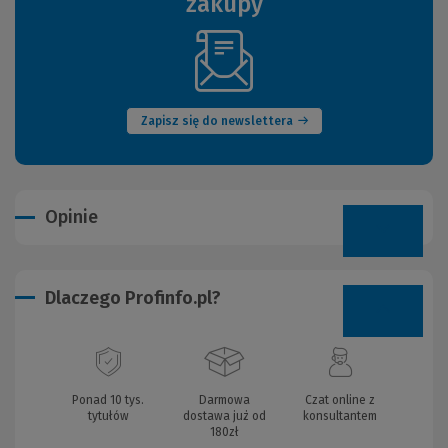
zakupy
(Nowe
okno)
Zapisz się do newslettera
Opinie
Dlaczego Profinfo.pl?
Ponad 10 tys.
Darmowa
Czat online z
tytułów
dostawa już od
konsultantem
180zł