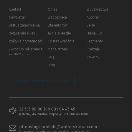
Kontakt
O nas
Wydawnictwa
Newsletter
Współpraca
Autorzy
Status zamówienia
Dla autorów
(Nowe
(Link
Serie
okno)
do
Regulamin sklepu
Twoje sugestie
Hasła LEX
innej
strony)
Polityka prywatności
(Nowe
(Link
Co nas wyróżnia
Segmenty
okno)
do
Zwrot lub reklamacja
Mapa strony
Rodzaje
innej
zamówienia
strony)
FAQ
Zawody
Blog
Zarządzaj preferencjami plików cookie
22 535 88 00 lub 801 04 45 45
Jesteśmy do Państwa dyspozycji od 8:00 do 16:00
pl-obsluga.profinfo@wolterskluwer.com