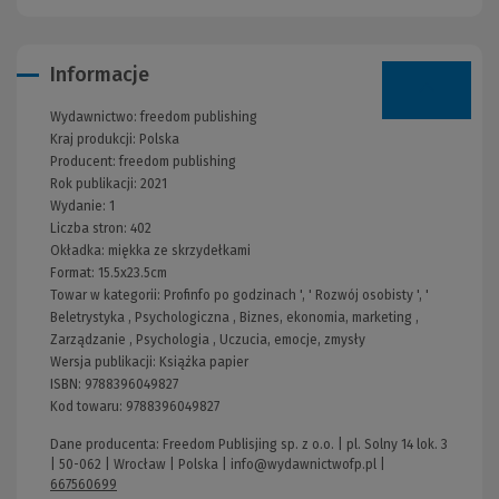
Informacje
Wydawnictwo:
freedom publishing
Kraj produkcji: Polska
Producent:
freedom publishing
Rok publikacji:
2021
Wydanie:
1
Liczba stron:
402
Okładka:
miękka ze skrzydełkami
Format:
15.5x23.5cm
Towar w kategorii:
Profinfo po godzinach
', '
Rozwój osobisty
', '
Beletrystyka
,
Psychologiczna
,
Biznes, ekonomia, marketing
,
Zarządzanie
,
Psychologia
,
Uczucia, emocje, zmysły
Wersja publikacji:
Książka papier
ISBN:
9788396049827
Kod towaru:
9788396049827
Dane producenta: Freedom Publisjing sp. z o.o. | pl. Solny 14 lok. 3
| 50-062 | Wrocław | Polska |
info@wydawnictwofp.pl
|
667560699