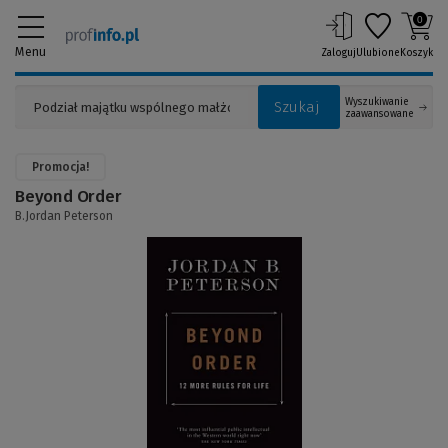
0
Menu
Zaloguj
Ulubione
Koszyk
Wyszukiwanie
Szukaj
zaawansowane
Promocja!
Beyond Order
B.Jordan Peterson
(Link
do
innej
strony)