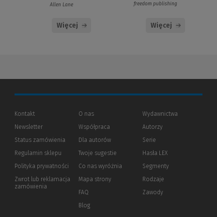
freedom publishing
Allen Lane
Więcej
Więcej
Kontakt
O nas
Wydawnictwa
Newsletter
Współpraca
Autorzy
Status zamówienia
Dla autorów
(Nowe
(Link
Serie
okno)
do
Regulamin sklepu
Twoje sugestie
Hasła LEX
innej
strony)
Polityka prywatności
(Nowe
(Link
Co nas wyróżnia
Segmenty
okno)
do
Zwrot lub reklamacja
Mapa strony
Rodzaje
innej
zamówienia
strony)
FAQ
Zawody
Blog