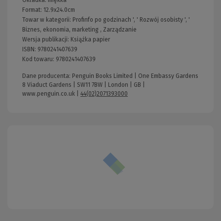
Okładka:
miękka
Format:
12.9x24.0cm
Towar w kategorii:
Profinfo po godzinach
', '
Rozwój osobisty
', '
Biznes, ekonomia, marketing
,
Zarządzanie
Wersja publikacji:
Książka papier
ISBN:
9780241407639
Kod towaru:
9780241407639
Dane producenta: Penguin Books Limited | One Embassy Gardens
8 Viaduct Gardens | SW11 7BW | London | GB |
www.penguin.co.uk
|
44(02)2071393000