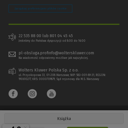
Zarządzaj preferencjami plików cookie
22 535 88 00 lub 801 04 45 45
Jesteśmy do Państwa dyspozycji od 8:00 do 16:00
pl-obsluga.profinfo@wolterskluwer.com
Na wiadomość odpowiemy możliwe jak najszybciej.
Wolters Kluwer Polska Sp. z o.o.
ul. Przyokopowa 33, 01-208 Warszawa; NIP: 583-001-89-31, REGON:
190610277, KRS: 0000709879, Sąd rejonowy dla M.S. Warszawy
Książka
Copyright 1997 - 2026 Wolters Kluwer Polska Sp. z o.o.