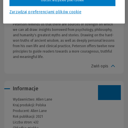
Odrzuć wszystkie pliki cookie
and creative vitality. Beyond Order therefore calls on us to
balance the two fundamental principles of reality - order and
Zarządzaj preferencjami plików cookie
chaos ­- and reveals the profound meaning that can be found on
the path that divides them.In times of instability and suffering,
Peterson reminds us that there are sources of strength on which
we can all draw: insights borrowed from psychology, philosophy,
and humanity's greatest myths and stories. Drawing on the hard-
won truths of ancient wisdom, as well as deeply personal lessons
from his own life and clinical practice, Peterson offers twelve new
principles to guide readers towards a more courageous, truthful
and meaningful life.
Zwiń opis
Informacje
Wydawnictwo:
Allen Lane
Kraj produkcji: Polska
Producent:
Allen Lane
Rok publikacji:
2021
Liczba stron:
432