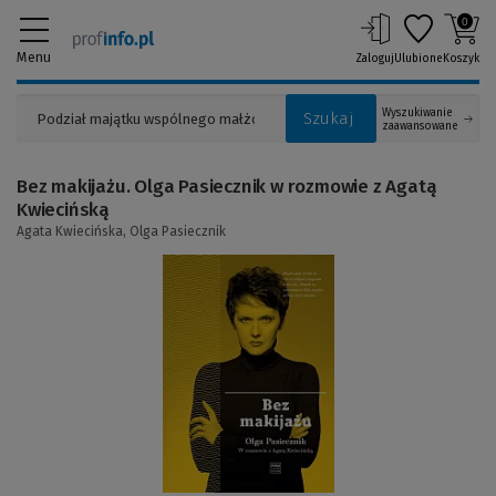
0
Menu
Zaloguj
Ulubione
Koszyk
Wyszukiwanie
Szukaj
zaawansowane
Bez makijażu. Olga Pasiecznik w rozmowie z Agatą
Kwiecińską
Agata Kwiecińska,
Olga Pasiecznik
(Link
do
innej
strony)