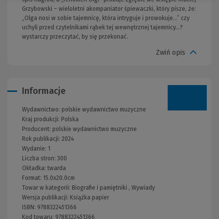
Grzybowski – wieloletni akompaniator śpiewaczki, który pisze, że:
„Olga nosi w sobie tajemnicę, która intryguje i prowokuje…” czy
uchyli przed czytelnikami rąbek tej wewnętrznej tajemnicy…?
wystarczy przeczytać, by się przekonać.
Zwiń opis
Informacje
Wydawnictwo:
polskie wydawnictwo muzyczne
Kraj produkcji: Polska
Producent:
polskie wydawnictwo muzyczne
Rok publikacji:
2024
Wydanie:
1
Liczba stron:
300
Okładka:
twarda
Format:
15.0x20.0cm
Towar w kategorii:
Biografie i pamiętniki
,
Wywiady
Wersja publikacji:
Książka papier
ISBN:
9788322451366
Kod towaru:
9788322451366