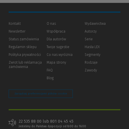
Kontakt
O nas
Wydawnictwa
Newsletter
Współpraca
Autorzy
Status zamówienia
Dla autorów
(Nowe
(Link
Serie
okno)
do
Regulamin sklepu
Twoje sugestie
Hasła LEX
innej
strony)
Polityka prywatności
(Nowe
(Link
Co nas wyróżnia
Segmenty
okno)
do
Zwrot lub reklamacja
Mapa strony
Rodzaje
innej
zamówienia
strony)
FAQ
Zawody
Blog
Zarządzaj preferencjami plików cookie
22 535 88 00 lub 801 04 45 45
Jesteśmy do Państwa dyspozycji od 8:00 do 16:00