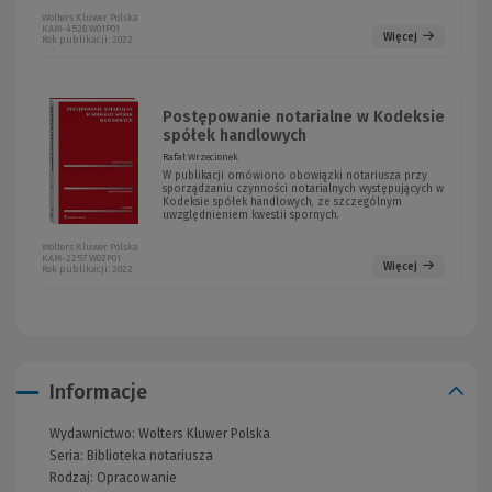
Wolters Kluwer Polska
KAM-4528 W01P01
Więcej
Rok publikacji: 2022
Postępowanie notarialne w Kodeksie
spółek handlowych
Rafał Wrzecionek
W publikacji omówiono obowiązki notariusza przy
sporządzaniu czynności notarialnych występujących w
Kodeksie spółek handlowych, ze szczególnym
uwzględnieniem kwestii spornych.
Wolters Kluwer Polska
KAM-2257 W02P01
Więcej
Rok publikacji: 2022
Informacje
Wydawnictwo:
Wolters Kluwer Polska
Seria:
Biblioteka notariusza
Rodzaj:
Opracowanie