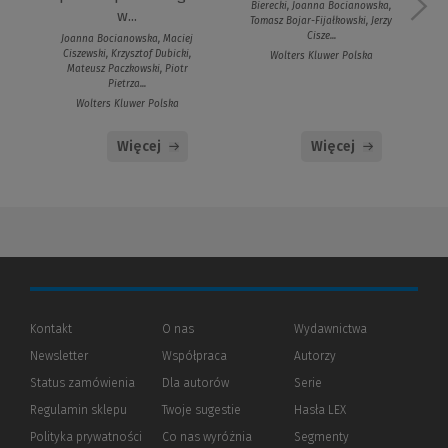
Bierecki, Joanna Bocianowska,
w...
Tomasz Bojar-Fijałkowski, Jerzy
Cisze...
Joanna Bocianowska, Maciej
Ciszewski, Krzysztof Dubicki,
Wolters Kluwer Polska
Mateusz Paczkowski, Piotr
Pietrza...
Wolters Kluwer Polska
Więcej
Więcej
Kontakt
O nas
Wydawnictwa
Newsletter
Współpraca
Autorzy
Status zamówienia
Dla autorów
(Nowe
(Link
Serie
okno)
do
Regulamin sklepu
Twoje sugestie
Hasła LEX
innej
strony)
Polityka prywatności
(Nowe
(Link
Co nas wyróżnia
Segmenty