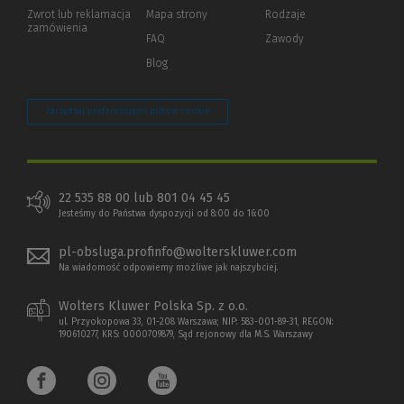
okno)
do
Zwrot lub reklamacja
Mapa strony
Rodzaje
innej
zamówienia
strony)
FAQ
Zawody
Blog
Zarządzaj preferencjami plików cookie
22 535 88 00 lub 801 04 45 45
Jesteśmy do Państwa dyspozycji od 8:00 do 16:00
pl-obsluga.profinfo@wolterskluwer.com
Na wiadomość odpowiemy możliwe jak najszybciej.
Wolters Kluwer Polska Sp. z o.o.
ul. Przyokopowa 33, 01-208 Warszawa; NIP: 583-001-89-31, REGON:
190610277, KRS: 0000709879, Sąd rejonowy dla M.S. Warszawy