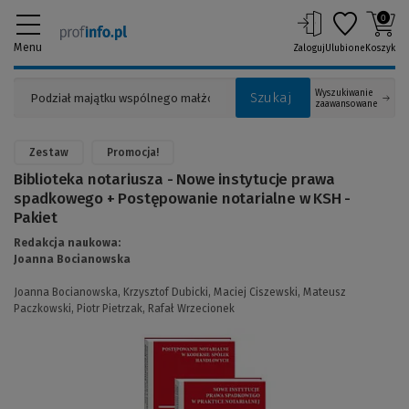
0
Menu
Zaloguj
Ulubione
Koszyk
Wyszukiwanie
Szukaj
zaawansowane
Zestaw
Promocja!
Biblioteka notariusza - Nowe instytucje prawa
spadkowego + Postępowanie notarialne w KSH -
Pakiet
Redakcja naukowa:
Joanna Bocianowska
Joanna Bocianowska,
Krzysztof Dubicki,
Maciej Ciszewski,
Mateusz
Paczkowski,
Piotr Pietrzak,
Rafał Wrzecionek
(Link
do
innej
strony)