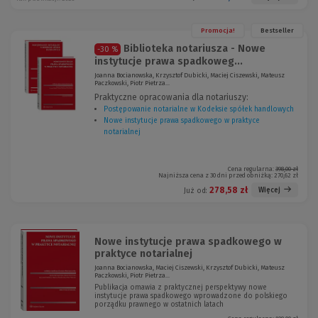
Promocja!
Bestseller
Biblioteka notariusza - Nowe
-30 %
instytucje prawa spadkoweg...
Joanna Bocianowska, Krzysztof Dubicki, Maciej Ciszewski, Mateusz
Paczkowski, Piotr Pietrza...
Praktyczne opracowania dla notariuszy:
Postępowanie notarialne w Kodeksie spółek handlowych
Nowe instytucje prawa spadkowego w praktyce
notarialnej
Cena regularna:
398,00 zł
Najniższa cena z 30 dni przed obniżką:
270,62 zł
278,58 zł
Więcej
Już od:
Nowe instytucje prawa spadkowego w
praktyce notarialnej
Joanna Bocianowska, Maciej Ciszewski, Krzysztof Dubicki, Mateusz
Paczkowski, Piotr Pietrza...
Publikacja omawia z praktycznej perspektywy nowe
instytucje prawa spadkowego wprowadzone do polskiego
porządku prawnego w ostatnich latach