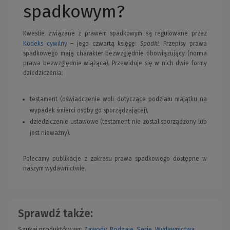
spadkowym?
Kwestie związane z prawem spadkowym są regulowane przez
Spadki.
Kodeks cywilny
– jego czwartą księgę:
Przepisy prawa
spadkowego mają charakter bezwzględnie obowiązujący (norma
prawa bezwzględnie wiążąca). Przewiduje się w nich dwie formy
dziedziczenia:
testament (oświadczenie woli dotyczące podziału majątku na
wypadek śmierci osoby go sporządzającej),
dziedziczenie ustawowe (testament nie został sporządzony lub
jest nieważny).
Polecamy publikacje z zakresu prawa spadkowego dostępne w
naszym wydawnictwie.
Sprawdź także:
Szukaj produktów wg:
Zawody
,
Rodzaje
,
Serie
,
Wydawnictwa
,