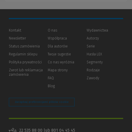
Kontakt
O nas
Wydawnictwa
Newsletter
Współpraca
Autorzy
Status zamówienia
Dla autorów
(Nowe
(Link
Serie
okno)
do
Regulamin sklepu
Twoje sugestie
Hasła LEX
innej
strony)
Polityka prywatności
(Nowe
(Link
Co nas wyróżnia
Segmenty
okno)
do
Zwrot lub reklamacja
Mapa strony
Rodzaje
innej
zamówienia
strony)
FAQ
Zawody
Blog
Zarządzaj preferencjami plików cookie
22 535 88 00
lub
801 04 45 45