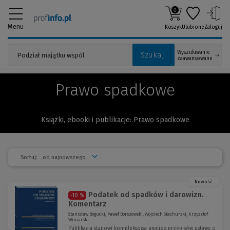
0
Menu
Koszyk
Ulubione
Zaloguj
Wyszukiwanie
Szukaj
zaawansowane
Prawo spadkowe
Książki, ebooki i publikacje: Prawo spadkowe
Sortuj:
Nowość
Podatek od spadków i darowizn.
-10 %
Komentarz
Stanisław Bogucki, Paweł Borszowski, Wojciech Stachurski, Krzysztof
Winiarski
Publikacja stanowi kompleksową analizę przepisów ustawy o