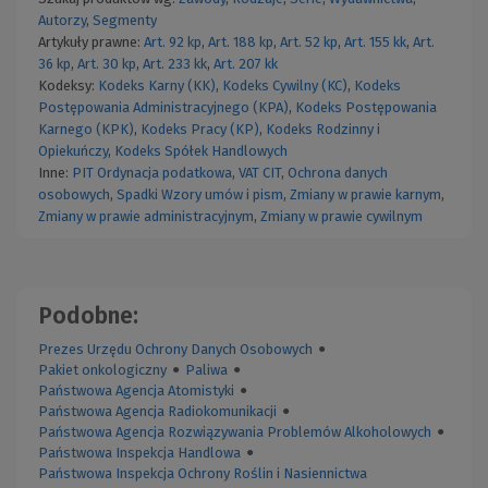
Autorzy
,
Segmenty
Artykuły prawne:
Art. 92 kp
,
Art. 188 kp
,
Art. 52 kp
,
Art. 155 kk
,
Art.
36 kp
,
Art. 30 kp
,
Art. 233 kk
,
Art. 207 kk
Kodeksy:
Kodeks Karny (KK)
,
Kodeks Cywilny (KC)
,
Kodeks
Postępowania Administracyjnego (KPA)
,
Kodeks Postępowania
Karnego (KPK)
,
Kodeks Pracy (KP)
,
Kodeks Rodzinny i
Opiekuńczy
,
Kodeks Spółek Handlowych
Inne:
PIT
Ordynacja podatkowa
,
VAT
CIT
,
Ochrona danych
osobowych
,
Spadki
Wzory umów i pism
,
Zmiany w prawie karnym
,
Zmiany w prawie administracyjnym
,
Zmiany w prawie cywilnym
Podobne:
Prezes Urzędu Ochrony Danych Osobowych
●
Pakiet onkologiczny
●
Paliwa
●
Państwowa Agencja Atomistyki
●
Państwowa Agencja Radiokomunikacji
●
Państwowa Agencja Rozwiązywania Problemów Alkoholowych
●
Państwowa Inspekcja Handlowa
●
Państwowa Inspekcja Ochrony Roślin i Nasiennictwa