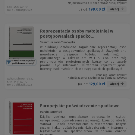
Cena regularna:
199,00 zł
Najniższa cena z 30 dni przed obniżką:
199,00 zł
KAM-4528 W01P01
199,00 zł
Więcej
Już od:
Rok publikacji: 2022
Reprezentacja osoby małoletniej w
postępowaniach spadko...
Sławomira Kotas-Turoboyska
W publikacji omówiono zagadnienie reprezentacji osób
małoletnich w postępowaniach spadkowych. Uwzględniono
nowelizację przepisów Kodeksu rodzinnego i
opiekuńczego w zakresie art. 99 i n. k.r.o. oraz rolę
pełnomocników profesjonalnych, którzy co do zasady
powinni być ustanawiani kuratorami reprezentującymi
interesy osób małoletnich w postępowaniach spadkowych.
Cena regularna:
129,00 zł
Najniższa cena z 30 dni przed obniżką:
129,00 zł
Wolters Kluwer Polska
KAM-4414 W01P01
129,00 zł
Więcej
Już od:
Rok publikacji: 2022
Europejskie poświadczenie spadkowe
Marcin Margoński
Książka zawiera kompleksowe opracowanie instytucji
europejskiego poświadczenia spadkowego, która od kilku lat
stanowi – obok postanowienia o stwierdzeniu nabycia
spadku i aktu poświadczenia dziedziczenia – instrument
legitymowania się spadkobierców w polskim obrocie