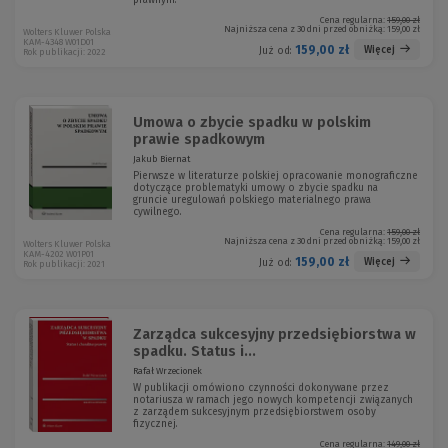
prawnym.
Cena regularna:
159,00 zł
Najniższa cena z 30 dni przed obniżką:
159,00 zł
Wolters Kluwer Polska
KAM-4348 W01D01
159,00 zł
Więcej
Już od:
Rok publikacji: 2022
Umowa o zbycie spadku w polskim
prawie spadkowym
Jakub Biernat
Pierwsze w literaturze polskiej opracowanie mono­graficzne
dotyczące problematyki umowy o zbycie spadku na
gruncie uregulowań polskiego materialnego prawa
cywilnego.
Cena regularna:
159,00 zł
Najniższa cena z 30 dni przed obniżką:
159,00 zł
Wolters Kluwer Polska
KAM-4202 W01P01
159,00 zł
Więcej
Już od:
Rok publikacji: 2021
Zarządca sukcesyjny przedsiębiorstwa w
spadku. Status i...
Rafał Wrzecionek
W publikacji omówiono czynności dokonywane przez
notariusza w ramach jego nowych kompetencji związanych
z zarządem sukcesyjnym przedsiębiorstwem osoby
fizycznej.
Cena regularna:
149,00 zł