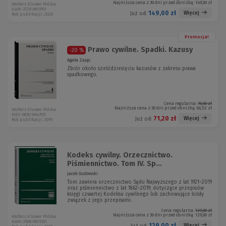
Najniższa cena z 30 dni przed obniżką:
149,00 zł
Wolters Kluwer Polska
KAM-3729 W01P01
149,00 zł
Więcej
Już od:
Rok publikacji: 2020
Promocja!
Prawo cywilne. Spadki. Kazusy
-20 %
Agata Zając
Zbiór około sześćdziesięciu kazusów z zakresu prawa
spadkowego.
Cena regularna:
76,00 zł
Najniższa cena z 30 dni przed obniżką:
60,52 zł
Wolters Kluwer Polska
NEX-0830 W04P01
71,20 zł
Więcej
Już od:
Rok publikacji: 2019
Kodeks cywilny. Orzecznictwo.
Piśmiennictwo. Tom IV. Sp...
Jacek Gudowski
Tom zawiera orzecznictwo Sądu Najwyższego z lat 1921–2019
oraz piśmiennictwo z lat 1862–2019, dotyczące przepisów
księgi czwartej Kodeksu cywilnego lub zachowujące ścisły
związek z jego przepisami.
Cena regularna:
129,00 zł
Najniższa cena z 30 dni przed obniżką:
129,00 zł
Wolters Kluwer Polska
KAM-3568 W01D01
129,00 zł
Więcej
Już od: