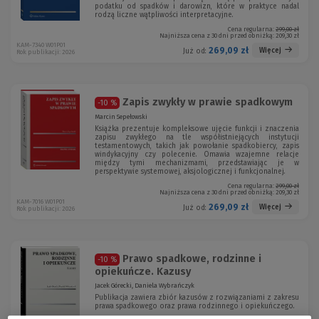
podatku od spadków i darowizn, które w praktyce nadal
rodzą liczne wątpliwości interpretacyjne.
Cena regularna:
299,00 zł
Najniższa cena z 30 dni przed obniżką:
209,30 zł
KAM-7340 W01P01
269,09 zł
Więcej
Już od:
Rok publikacji: 2026
Zapis zwykły w prawie spadkowym
-10 %
Marcin Sepełowski
Książka prezentuje kompleksowe ujęcie funkcji i znaczenia
zapisu zwykłego na tle współistniejących instytucji
testamentowych, takich jak powołanie spadkobiercy, zapis
windykacyjny czy polecenie. Omawia wzajemne relacje
między tymi mechanizmami, przedstawiając je w
perspektywie systemowej, aksjologicznej i funkcjonalnej.
Cena regularna:
299,00 zł
Najniższa cena z 30 dni przed obniżką:
209,30 zł
KAM-7016 W01P01
269,09 zł
Więcej
Już od:
Rok publikacji: 2026
Prawo spadkowe, rodzinne i
-10 %
opiekuńcze. Kazusy
Jacek Górecki, Daniela Wybrańczyk
Publikacja zawiera zbiór kazusów z rozwiązaniami z zakresu
prawa spadkowego oraz prawa rodzinnego i opiekuńczego.