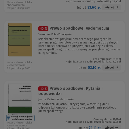
Najniższa cena z 30 dni przed obniżką:
29,40 zł
Wolters Kluwer Polska
EBO-3668 W02P01
33,60 zł
Więcej
Już od:
Rok publikacji: 2026
Prawo spadkowe. Vademecum
-10 %
Sławomira Kotas-Turoboyska
Książka stanowi przykład nowoczesnego podręcznika
zawierającego kompleksowy zestaw narzędzi potrzebnych
każdemu studentowi do przyswojenia wiedzy z zakresu
prawa spadkowego oraz do osiągnięcia pozytywnego wyniku
na egzaminie.
Cena regularna:
59,00 zł
Najniższa cena z 30 dni przed obniżką:
40,12 zł
Wolters Kluwer Polska
KAM-4780 W01P01
53,10 zł
Więcej
Już od:
Rok publikacji: 2023
Prawo spadkowe. Pytania i
-10 %
odpowiedzi
Joanna Kuźmicka-Sulikowska
W podręczniku jasno i przystępnie, w formie pytań i
odpowiedzi, omówiono kluczowe zagadnienia polskiego
prawa spadkowego.
Cena regularna:
79,00 zł
Najniższa cena z 30 dni przed obniżką:
46,91 zł
Wolters Kluwer Polska
KAM-4765 W01D01
71,11 zł
Więcej
Już od:
Rok publikacji: 2023