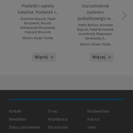
Podatki i opłaty
Uszczelnienie
lokalne. Podatek r...
systemu
podatkowego w...
Stanisław Bogucki, Paweł
Borszowski, Klaudia
Stefan Babiarz, Stanisław
Stelmaszczyk-Borszowska,
Bogucki, Paweł Borszowski,
Krzysztof Winiarski
Jacek Brolik, Małgorzata
Wolters Kluwer Polska
Dankowska, A...
Wolters Kluwer Polska
Więcej
Więcej
Kontakt
O nas
Wydawnictwa
Newsletter
Współpraca
Autorzy
Status zamówienia
Dla autorów
(Nowe
(Link
Serie
okno)
do