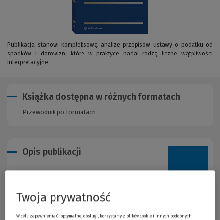
Publikacja stanowi kompleksową analizę przepisów ustawy o podatku od
spadków i darowizn, które w praktyce nadal rodzą liczne wątpliwości
interpretacyjne.
Książka dostępna w różnych formatach
Przewodnik po formatach
Opis publikacji
Publikacja stanowi kompleksową analizę przepisów ustawy o
podatku od spadków i darowizn, które w praktyce nadal rodzą
liczne wątpliwości interpretacyjne. Autorzy omawiają zarówno
Twoja prywatność
podstawowe zagadnienia związane z zakresem podmiotowym i
przedmiotowym podatku, jak i kluczowe rozwiązania legislacyjne,
W celu zapewnienia Ci optymalnej obsługi, korzystamy z plików cookie i innych podobnych