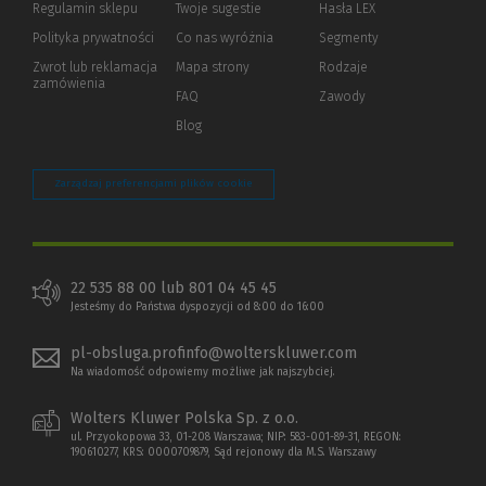
Regulamin sklepu
Twoje sugestie
Hasła LEX
innej
strony)
Polityka prywatności
(Nowe
(Link
Co nas wyróżnia
Segmenty
okno)
do
Zwrot lub reklamacja
Mapa strony
Rodzaje
innej
zamówienia
strony)
FAQ
Zawody
Blog
Zarządzaj preferencjami plików cookie
22 535 88 00 lub 801 04 45 45
Jesteśmy do Państwa dyspozycji od 8:00 do 16:00
pl-obsluga.profinfo@wolterskluwer.com
Na wiadomość odpowiemy możliwe jak najszybciej.
Wolters Kluwer Polska Sp. z o.o.
ul. Przyokopowa 33, 01-208 Warszawa; NIP: 583-001-89-31, REGON:
190610277, KRS: 0000709879, Sąd rejonowy dla M.S. Warszawy