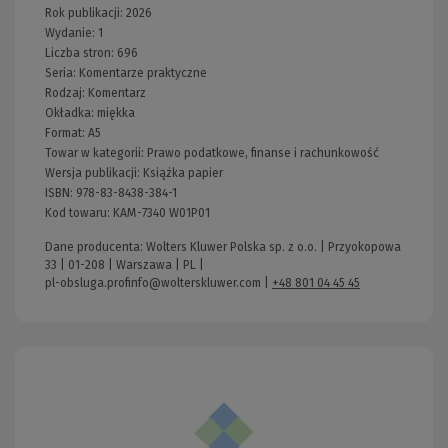
Rok publikacji:
2026
Wydanie:
1
Liczba stron:
696
Seria:
Komentarze praktyczne
Rodzaj:
Komentarz
Okładka:
miękka
Format:
A5
Towar w kategorii:
Prawo podatkowe, finanse i rachunkowość
Wersja publikacji:
Książka papier
ISBN:
978-83-8438-384-1
Kod towaru:
KAM-7340 W01P01
Dane producenta: Wolters Kluwer Polska sp. z o.o. | Przyokopowa
33 | 01-208 | Warszawa | PL |
pl-obsluga.profinfo@wolterskluwer.com
|
+48 801 04 45 45