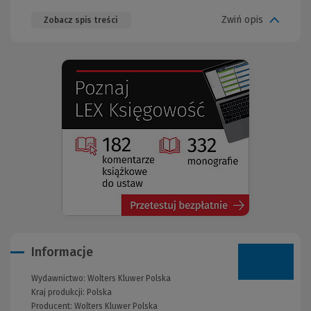
Zwiń opis
Zobacz spis treści
(Nowe
(Link
okno)
do
innej
strony)
Informacje
Wydawnictwo:
Wolters Kluwer Polska
Kraj produkcji: Polska
Producent:
Wolters Kluwer Polska