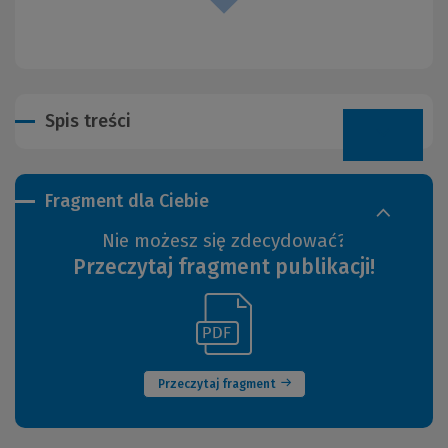
Spis treści
Fragment dla Ciebie
Nie możesz się zdecydować?
Przeczytaj fragment publikacji!
(Link
(Nowe
do
okno)
innej
strony)
Przeczytaj fragment