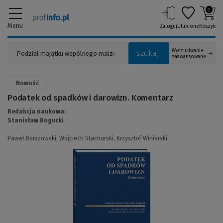
0
Menu
Zaloguj
Ulubione
Koszyk
Wyszukiwanie
Szukaj
zaawansowane
Nowość
Podatek od spadków i darowizn. Komentarz
Redakcja naukowa:
Stanisław Bogucki
Paweł Borszowski,
Wojciech Stachurski,
Krzysztof Winiarski
(Link
do
innej
strony)